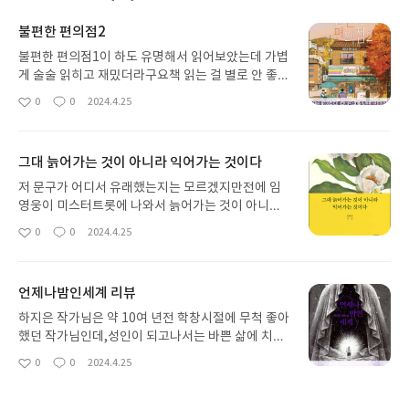
불편한 편의점2
불편한 편의점1이 하도 유명해서 읽어보았는데 가볍
게 술술 읽히고 재밌더라구요책 읽는 걸 별로 안 좋아
하는 주변인들도 이 시리즈는 재밌게 읽었다고 들었
0
0
2024.4.25
좋
댓
작
습니다표지도 되게 예쁘고 불편한 편의점이 베스트
아
글
성
셀러가 된 이후로 비슷한 컨셉의 책 표지가 많이 나오
요
일
는 것 같은 건 착각인가...?암튼 표지도 예쁘고 가독성
그대 늙어가는 것이 아니라 익어가는 것이다
좋아서 주변에 가볍게 추천하기 좋은 책이에요다만
저는 그래도 2권보다는 1권을 더 재밌게 읽었습니다
저 문구가 어디서 유래했는지는 모르겠지만전에 임
ㅎㅎ
영웅이 미스터트롯에 나와서 늙어가는 것이 아니라
익어가는 것이라는 가사의 노래를 불렀던 기억이 있
0
0
2024.4.25
좋
댓
작
는데다시 봐도 참 감명 깊은 문구같아요저는 아직 젊
아
글
성
은 나이지만 엄마 선물로 샀어요 나이듦에 대해 고민
요
일
하고 그 시기에 있는 분들이 읽으면 좋을 것 같아요저
언제나밤인세계 리뷰
도 나중에 꼭 읽어보고 싶네요책 표지도 이뻐서 선물
용으로 좋아요
하지은 작가님은 약 10여 년전 학창시절에 무척 좋아
했던 작가님인데,성인이 되고나서는 바쁜 삶에 치여
서 소설과 먼 삶을 살다가최근에 우연히 언제나밤인
0
0
2024.4.25
좋
댓
작
세계 리뷰를 접해서 읽어보고 싶어서 샀습니다.샴 쌍
아
글
성
둥이 소재를 이용해서 이렇게 소설을 쓸 수 있다니 정
요
일