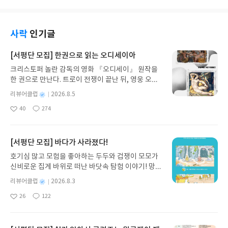
말 재밌고 신선했던 것 같아요 초반부터 뒷내용이 궁
금해서 휘리릭 넘기면서 읽었고,아길라의 마음이 이
해가면서도 에녹도 불쌍하고.. 둘 다 불쌍한데 너무하
기도 하고..ㅠㅠ 다시 읽고 싶은 책
사락
인기글
[서평단 모집] 한권으로 읽는 오디세이아
크리스토퍼 놀란 감독의 영화 『오디세이』 원작을
한 권으로 만난다. 트로이 전쟁이 끝난 뒤, 영웅 오디
세우스는 고향 이타케로 돌아가기 위해 키클롭스, 마
별
리뷰어클럽
2026.8.5
녀 키르케, 세이렌의 노래, 포세이돈의 분노를 헤쳐
명
작
40
274
나간다. 그리스 철학 전공자인 옮긴이가 호메로스의
좋
댓
작
성
아
글
성
방대한 24권 서사를 현대적이고 자연스러운 한국어
일
요
일
로 풀어내, 고전이 낯선 독자도 이야기의 흐름을 놓치
지 않고 끝까지 읽을 수 있다. 3천 년을 이어 온 귀향
[서평단 모집] 바다가 사라졌다!
과 모험의 대서사시가 가장 읽기 편한 번역으로 새롭
호기심 많고 모험을 좋아하는 두두와 겁쟁이 모모가
게 펼쳐진다.한권으로 읽는 오디세이아글쓴이호메로
신비로운 집게 바위로 떠난 바닷속 탐험 이야기! 망둥
스 저/육혜원 역출판사이화북스 예스24 바로가기 닫
이, 소라게, 낙지 같은 바다 친구들과 신나게 놀던 중
기모집인원 : 5명신청기간 : 2026.08.05 ~ 2026.08.
별
리뷰어클럽
2026.8.3
갑자기 거대해진 집게 바위의 비밀을 마주하게 되는
명
작
09발표일자 : 2026.08.13리뷰 작성기한 : 도서/상품
26
122
데, 과연 바다에 무슨 일이 벌어진 걸까요? 상상력을
좋
댓
작
성
받고 2주 이내 ▶ 주소/연락처 업데이트 : 신청 전 상
아
글
성
자극하는 환상적인 해양 모험 동화 속으로 풍덩 빠져
일
품 받으실 주소/연락처를 업데이트 해주세요! (선정
요
일
보세요!바다가 사라졌다!글쓴이서휘 글출판사풀
후 수정 불가)▶ 서평단 신청 방법 : 기대평 댓글을 작