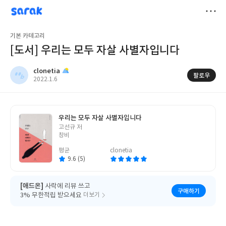
sarak
clonetia
저
기본 카테고리
장
[도서] 우리는 모두 자살 사별자입니다
clonetia
팔로우
작
2022.1.6
성
일
우리는 모두 자살 사별자입니다
글
고선규 저
쓴
창비
이
평균
clonetia
9.6 (5)
[애드온]
사락에 리뷰 쓰고
구매하기
3% 무한적립 받으세요
더보기