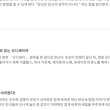
 방법을 알 수 있게 된다. "당신은 당신의 생각이 아니다." 라는 말을 읽으면서 
들을 건너갈 수 있을 수 있다는 생각이 들었다.
으로 읽는 오디세이아
 영화 『오디세이』 원작을 한 권으로 만난다. 트로이 전쟁이 끝난 뒤, 영웅 오
돌아가기 위해 키클롭스, 마녀 키르케, 세이렌의 노래, 포세이돈의 분노를 헤쳐 
자인 옮긴이가 호메로스의 방대한 24권 서사를 현대적이고 자연스러운 한국어로 
도 이야기의 흐름을 놓치지 않고 끝까지 읽을 수 있다. 3천 년을 이어 온 귀향과
기 편한 번역으로 새롭게 펼쳐진다.한권으로 읽는 오디세이아글쓴이호메로스 저
24 바로가기 닫기모집인원 : 5명신청기간 : 2026.08.05 ~ 2026.08.09
리뷰 작성기한 : 도서/상품 받고 2주 이내 ▶ 주소/연락처 업데이트 : 신청 전 상품 받으
해주세요! (선정 후 수정 불가)▶ 서평단 신청 방법 : 기대평 댓글을 작성해주세
 사라졌다!
주시면 당첨확률이 올라갑니다!! ※ 신청 전, 꼭 확인해주세요!- '사락' 개설 후,
아하는 두두와 겁쟁이 모모가 신비로운 집게 바위로 떠난 바닷속 탐험 이야기! 
요.- 기존 YES블로그는 '사락'으로 개편되어 별도로 개설하지 않으셔도 됩니다.
은 바다 친구들과 신나게 놀던 중 갑자기 거대해진 집게 바위의 비밀을 마주하게 되
/상품은 최근 배송지가 아닌 회원정보상의 주소/연락처 (클릭 시 수정 가능)로 
 일이 벌어진 걸까요? 상상력을 자극하는 환상적인 해양 모험 동화 속으로 풍덩 빠