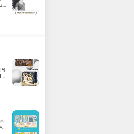
그
디세
나간
풀
 모험
/육
발표일
실
요!
 이
망둥
 ▶
는
발송됩
져