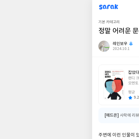
sarak
레인보우
기본 카테고리
정말 어려운 
레인보우
작
2024.10.1
성
일
잡았다
글
랜디 크
쓴
모멘토
이
평균
9.2
[애드온]
사락에 리뷰
주변에 이런 인물이 있