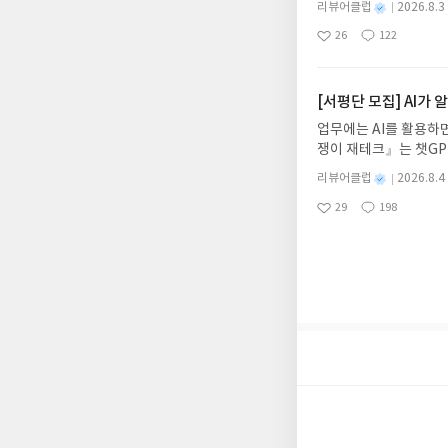
니다.- 주소/연락처에
별
리뷰어클럽
2026.8.3
보세요!바다가 사라졌다
명
작
리뷰 작성- 도서/상품을
26
122
6.08.03 ~ 2026.
좋
댓
작
성
내 미작성, 불성실한 리
아
글
성
데이트 : 신청 전 상품
일
럽은 개인의 감상이 포
요
일
기대평 댓글을 작성해주
해주세요!- '사락' 개
[서평단 모집] AI가
개설하지 않으셔도 됩니
업무에는 AI를 활용하면
처 (클릭 시 수정 가
쟁이 재테크』는 챗GP
될 수 있습니다(재발송 
다. 재무 진단부터 주식
스트가 아닌 '리뷰'로 
별
리뷰어클럽
2026.8.4
차 재무 전문가의 맞춤
명
작
서 제외될 수 있습니다
29
198
던지는 사람이 돈을 법
좋
댓
작
성
아
글
성
알아서 굴려주는 월급쟁
일
요
일
신청기간 : 2026.08.0
주소/연락처 업데이트 :
평단 신청 방법 : 기
신청 전, 꼭 확인해주세요
개편되어 별도로 개설하
보상의 주소/연락처 (
나 배송에서 누락될 수 
셔야 합니다. (포스트가
시 이후 선정에서 제외
니다.