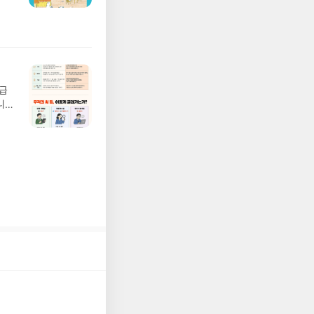
 ▶
02
기간
 업
어클
 :
 확인
도로
연락
월급
누락
니
(포
20년
정에
문을
I가
5명
 ▶
 서
 ※
로
정
되거
해주
 작성
장합