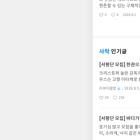
현존할 수 있는 구체적인
동안의 감정 고통 기억
0
0
2026.8.2
좋
댓
작
아
글
성
요
일
사락
인기글
[서평단 모집] 한권
크리스토퍼 놀란 감독의
우스는 고향 이타케로 
다. 그리스 철학 전공
별
리뷰어클럽
2026.8.5
어내, 고전이 낯선 독자
명
작
39
258
의 대서사시가 가장 읽
좋
댓
작
성
아
글
성
혜원 역출판사이화북스 예스
일
요
일
자 : 2026.08.13
주소/연락처를 업데이트 
[서평단 모집] 바다가
먼저 작성한 리뷰를 올려
호기심 많고 모험을 좋
글의 댓글로 신청해주세
이, 소라게, 낙지 같
도서/상품 발송- 도서
데, 과연 바다에 무슨