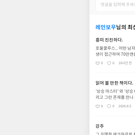
레인보우
님의 최
흥미 진진하다.
호물쿨루스... 어떤 남
생이 접근하여 70만엔을
여서 수술을 한다.
0
0
16시간 전
좋
댓
작
아
글
성
요
일
읽어 볼 만한 책이다.
'상승 마스터' 와 '상
리고 그런 존재를 만나
게 진짜인가? 아닌가 하
0
0
2026.8.5
좋
댓
작
아
글
성
요
일
강추
그 유명한 에크하르트 