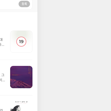
등록
의대
아들
 그
이
순간