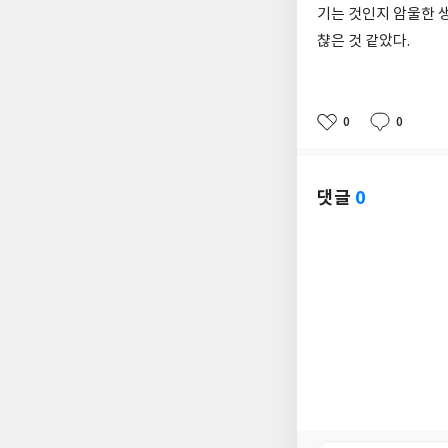
기는 것인지 암울한 생
챦은 것 같았다.
0
0
좋
댓
작
아
글
성
요
일
댓글
0