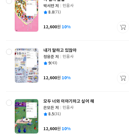
박서련 저
민음사
글
평
8.8
(71)
쓴
출
균
이
판
사
12,600
10%
원
가
격
내가 말하고 있잖아
정용준 저
민음사
글
평
9
(43)
쓴
출
균
이
판
사
12,600
10%
원
가
격
모두 너와 이야기하고 싶어 해
은모든 저
민음사
글
평
8.5
(31)
쓴
출
균
이
판
사
12,600
10%
원
가