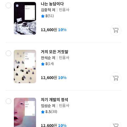
나는 농담이다
김중혁 저
민음사
글
평
8
(51)
쓴
출
균
이
판
사
12,600
10%
원
가
격
거의 모든 거짓말
전석순 저
민음사
글
평
8
(14)
쓴
출
균
이
판
사
12,600
10%
원
가
격
자기 개발의 정석
임성순 저
민음사
글
평
8.5
(38)
쓴
출
균
이
판
사
12,600
10%
원