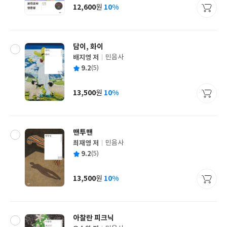
사
12,600
10%
원
가
격
담이, 화이
배지영 저
민음사
글
평
9.2
(5)
쓴
출
균
이
판
사
13,500
10%
원
가
격
맨투맨
최재영 저
민음사
글
평
9.2
(5)
쓴
출
균
이
판
사
13,500
10%
원
가
격
아찰란 피크닉