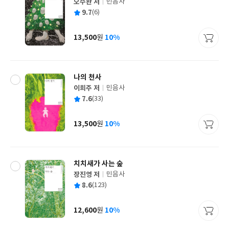
오수완 저
민음사
글
평
9.7
(6)
쓴
출
균
이
판
사
13,500
10%
원
가
격
나의 천사
이희주 저
민음사
글
평
7.6
(33)
쓴
출
균
이
판
사
13,500
10%
원
가
격
치치새가 사는 숲
장진영 저
민음사
글
평
8.6
(123)
쓴
출
균
이
판
사
12,600
10%
원
가
격