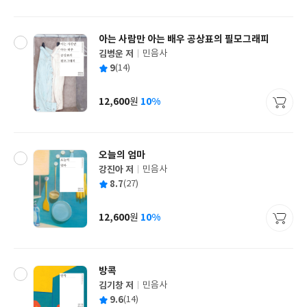
격
아는 사람만 아는 배우 공상표의 필모그래피
김병운 저
민음사
글
평
9
(14)
쓴
출
균
이
판
사
12,600
10%
원
가
격
오늘의 엄마
강진아 저
민음사
글
평
8.7
(27)
쓴
출
균
이
판
사
12,600
10%
원
가
격
방콕
김기창 저
민음사
글
평
9.6
(14)
쓴
출