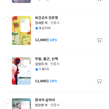
가
격
보건교사 안은영
정세랑 저
민음사
글
평
9.1
(306)
쓴
출
균
이
판
사
12,600
10%
원
가
격
주말, 출근, 산책
김엄지 저
민음사
글
평
7.9
(18)
쓴
출
균
이
판
사
12,600
10%
원
가
격
한국이 싫어서
장강명 저
민음사
글