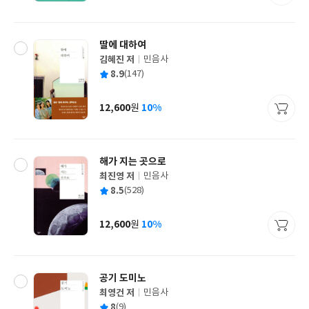
격
딸에 대하여
김혜진 저
민음사
글
평
8.9
(147)
쓴
출
균
이
판
사
12,600
10%
원
가
격
해가 지는 곳으로
최진영 저
민음사
글
평
8.5
(528)
쓴
출
균
이
판
사
12,600
10%
원
가
격
공기 도미노
최영건 저
민음사
글
평
8
(9)