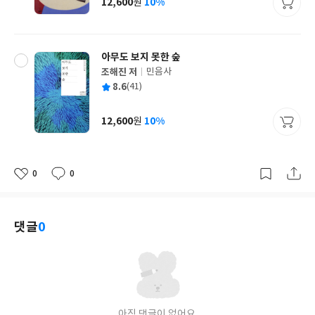
12,600
10%
원
가
격
아무도 보지 못한 숲
조해진 저
민음사
글
평
8.6
(41)
쓴
출
균
이
판
사
12,600
10%
원
가
격
0
0
좋
댓
작
아
글
성
요
일
댓글
0
아직 댓글이 없어요.