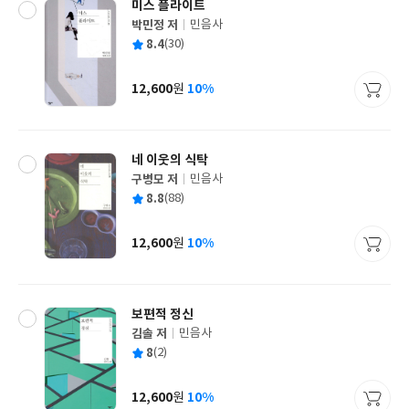
미스 플라이트
박민정 저
민음사
글
평
8.4
(30)
쓴
출
균
이
판
사
12,600
10%
원
가
격
네 이웃의 식탁
구병모 저
민음사
글
평
8.8
(88)
쓴
출
균
이
판
사
12,600
10%
원
가
격
보편적 정신
김솔 저
민음사
글
평
8
(2)
쓴
출
균
이
판
사
12,600
10%
원
가