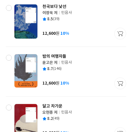
천국보다 낯선
이장욱 저
민음사
글
평
8.5
(39)
쓴
출
균
이
판
사
12,600
10%
원
가
격
밤의 여행자들
윤고은 저
민음사
글
평
8.7
(146)
쓴
출
균
이
판
사
12,600
10%
원
가
격
달고 차가운
오현종 저
민음사
글
평
8.2
(49)
쓴
출
균
이
판
사