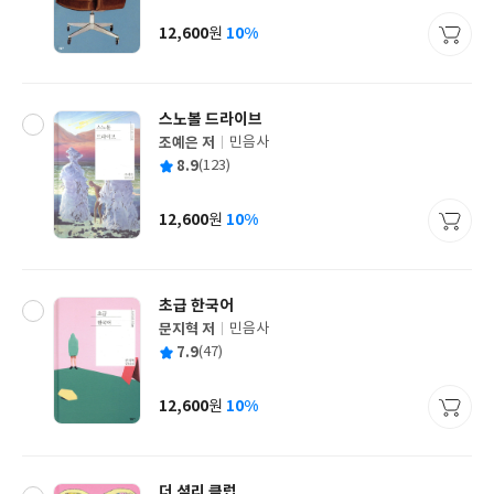
이
판
사
12,600
10%
원
가
격
스노볼 드라이브
조예은 저
민음사
글
평
8.9
(123)
쓴
출
균
이
판
사
12,600
10%
원
가
격
초급 한국어
문지혁 저
민음사
글
평
7.9
(47)
쓴
출
균
이
판
사
12,600
10%
원
가
격
더 셜리 클럽