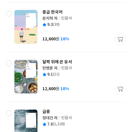
중급 한국어
문지혁 저
민음사
글
평
9.3
(30)
쓴
출
균
이
판
사
12,600
10%
원
가
격
달력 뒤에 쓴 유서
민병훈 저
민음사
글
평
9.1
(11)
쓴
출
균
이
판
사
12,600
10%
원
가
격
급류
정대건 저
민음사
글
평
7.8
(1,320)
쓴
출
균
이
판