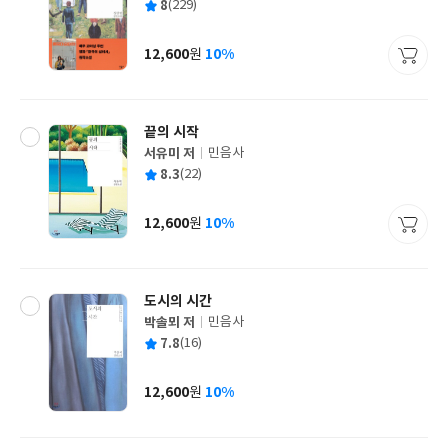
평
8
(229)
쓴
출
균
이
판
사
12,600
10%
원
가
격
끝의 시작
서유미 저
민음사
글
평
8.3
(22)
쓴
출
균
이
판
사
12,600
10%
원
가
격
도시의 시간
박솔뫼 저
민음사
글
평
7.8
(16)
쓴
출
균
이
판
사
12,600
10%
원
가
격