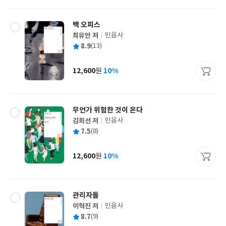
격
백 오피스
최유안 저
민음사
글
평
8.9
(13)
쓴
출
균
이
판
사
12,600
10%
원
가
격
무언가 위험한 것이 온다
김희선 저
민음사
글
평
7.5
(8)
쓴
출
균
이
판
사
12,600
10%
원
가
격
관리자들
이혁진 저
민음사
글
평
8.7
(9)
쓴
출
균