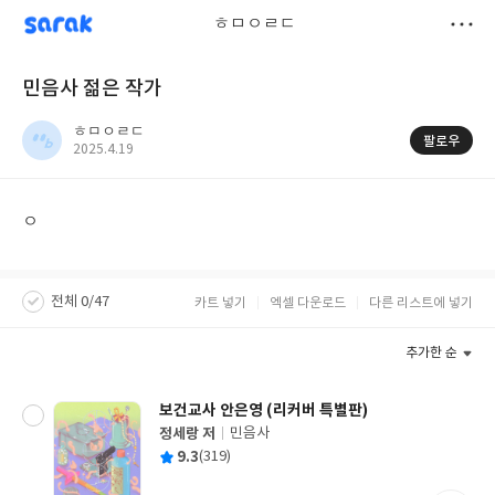
sarak
ㅎㅁㅇㄹㄷ
저
민음사 젊은 작가
장
ㅎㅁㅇㄹㄷ
팔로우
작
2025.4.19
성
일
ㅇ
전체 0/47
카트 넣기
엑셀 다운로드
다른 리스트에 넣기
추가한 순
보건교사 안은영 (리커버 특별판)
정세랑 저
민음사
글
평
9.3
(319)
쓴
출
균
이
판