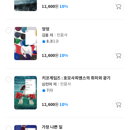
사
12,600
10%
원
가
격
엉엉
김홍 저
민음사
글
평
8.3
(12)
쓴
출
균
이
판
사
12,600
10%
원
가
격
키코게임즈 : 호모사피엔스의 취미와 광기
심민아 저
민음사
글
평
7
(6)
쓴
출
균
이
판
사
12,600
10%
원
가
격
가장 나쁜 일