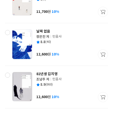
쓴
출
균
이
판
사
11,700
10%
원
가
격
날짜 없음
장은진 저
민음사
글
평
8.8
(40)
쓴
출
균
이
판
사
12,600
10%
원
가
격
82년생 김지영
조남주 저
민음사
글
평
8.9
(860)
쓴
출
균
이
판
사
12,600
10%
원
가
격