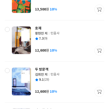
균
이
판
사
13,500
10%
원
가
격
호재
황현진 저
민음사
글
평
7.3
(9)
쓴
출
균
이
판
사
12,600
10%
원
가
격
두 방문객
김희진 저
민음사
글
평
9.1
(23)
쓴
출
균
이
판
사
12,600
10%
원
가
격