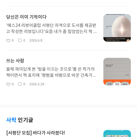
가락 운동이나 십자말풀이 같은것들이 나와있는데,
아
글
성
할머니 할아버지가 모두 쉽게 따라 할 수 있도록 구성
요
일
되어 있다. 저는 특히 칼럼 필사 하기가 도움이 많이
당신은 이미 기적이다
될 것 같은 생각이다. 글을 따라 쓰다보면 뇌도 운동
되고 마음도 차분해져 하루 일상에 많은 도움이 될 것
'예스24 리뷰어클럽 서평단 자격으로 도서를 제공받
같다. 책에 나오는 활동들은 하루에 30분정도만 투자
고 작성한 리뷰입니다'요즘 내가 좀 힘었었는지 책 제
하면 충분히 부담없이 할 수 있을 것 같았고, 책 내용
목에서부터 위로를 받고 읽기 시작했다. 이 책은 세상
0
0
2026.6.8
좋
댓
작
들이 부담이 없어서 부모님들께 드리면 매우 좋아하
에 본인을 증명하기 위해 숫자로 된 성과를 보여주기
아
글
성
시지 않을까 싶다. 책의 대상이 젊은이보다는 노년을
위해 노력하던 삶을 살던 저자가 어느 날 밤 퇴근길
요
일
대상으로 구성된 것으로 보이지만 뇌 건강에 관심이
차장에 비친 자신의 모습을 통해 세상 중심에서 나 자
쓰는 사람
있는 사람이라면 한번 읽어보는 것이 도움이 될 것 같
신을 중심으로 한 삶의 방향을 전환하게되는 이야기
다.#리뷰어클럽리뷰
이다. 책을 읽으며 나또한 세상에 나를 보여주고 과시
올해 재미있게 본 '빛을 이끄는 곳으로'를 쓴 작가의
하기 위해 성과 중심을 살아오고 있음을 다시 한번 생
책이면서 책 표지에 '평범을 비범으로 바꾼 건축가의
각하게 되었고, 과연 나는 나 자신을 얼마나 알고 나
기록법'이라는 책의 부제에 끌려 보게 된 책이다. 저
0
0
2026.5.28
좋
댓
작
의 내면을 단련하기 위해 노력을 했었나? 생각을 하
자는 20년이 넘는 기록을 통해 사유하고 자신과 대화
아
글
성
게 되었다. 저자는 우리는 각자 존재만으로도 충분하
를 하며 세상의 경쟁에서 벙서나 자신이 만든 자신과
요
일
다고 한다. 책 속의 이 말에 약간 울컥하며 위로를 받
의 경쟁들 속에서 자신만의 길을 가고 있다고 한다.
게 되는 것을 보니 나도 세상을 살아가며 타인의 평가
나는 과연 나만의 길을 가고 있는 것을까? 이를 알기
에 민감 살아가는 것에 참 많이도 지쳐 있었나 보다.
위해 나도 기록을 시작해 보려 한다
이 책을 통해 나도 내가 존재한다는 오직 그 사실 하
사락
인기글
나에 집중하며 편안한 숨을 쉬어보려 한다.#리뷰어
클럽리뷰
[서평단 모집] 바다가 사라졌다!