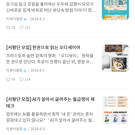
호기심 많고 모험을 좋아하는 두두와 겁쟁이 모모가
신비로운 집게 바위로 떠난 바닷속 탐험 이야기! 망둥
이, 소라게, 낙지 같은 바다 친구들과 신나게 놀던 중
별
리뷰어클럽
2026.8.3
갑자기 거대해진 집게 바위의 비밀을 마주하게 되는
명
작
26
121
데, 과연 바다에 무슨 일이 벌어진 걸까요? 상상력을
좋
댓
작
성
아
글
성
자극하는 환상적인 해양 모험 동화 속으로 풍덩 빠져
일
요
일
보세요!바다가 사라졌다!글쓴이서휘 글출판사풀
빛 예스24 바로가기 닫기모집인원 : 20명신청기간 :
[서평단 모집] 한권으로 읽는 오디세이아
2026.08.03 ~ 2026.08.07발표일자 : 2026.08.13리
크리스토퍼 놀란 감독의 영화 『오디세이』 원작을
뷰 작성기한 : 도서/상품 받고 2주 이내 ▶ 주소/연락
한 권으로 만난다. 트로이 전쟁이 끝난 뒤, 영웅 오디
처 업데이트 : 신청 전 상품 받으실 주소/연락처를 업
세우스는 고향 이타케로 돌아가기 위해 키클롭스, 마
데이트 해주세요! (선정 후 수정 불가)▶ 서평단 신청
별
리뷰어클럽
2026.8.5
녀 키르케, 세이렌의 노래, 포세이돈의 분노를 헤쳐
명
작
방법 : 기대평 댓글을 작성해주세요! 먼저 작성한 리
36
224
나간다. 그리스 철학 전공자인 옮긴이가 호메로스의
좋
댓
작
성
뷰를 올려주시면 당첨확률이 올라갑니다!! ※ 신청
아
글
성
방대한 24권 서사를 현대적이고 자연스러운 한국어
일
전, 꼭 확인해주세요!- '사락' 개설 후, 이 글의 댓글로
요
일
로 풀어내, 고전이 낯선 독자도 이야기의 흐름을 놓치
신청해주세요.- 기존 YES블로그는 '사락'으로 개편
지 않고 끝까지 읽을 수 있다. 3천 년을 이어 온 귀향
[서평단 모집] AI가 알아서 굴려주는 월급쟁이 재
되어 별도로 개설하지 않으셔도 됩니다. ▶ 도서/상
과 모험의 대서사시가 가장 읽기 편한 번역으로 새롭
테크
품 발송- 도서/상품은 최근 배송지가 아닌 회원정보
게 펼쳐진다.한권으로 읽는 오디세이아글쓴이호메로
상의 주소/연락처 (클릭 시 수정 가능)로 발송됩니다.
업무에는 AI를 활용하면서 정작 '내 돈' 관리는 혼자
스 저/육혜원 역출판사이화북스 예스24 바로가기 닫
- 주소/연락처에 문제가 있을 시 선정에서 제외되거
끙끙대고 있지 않나요? 『AI가 알아서 굴려주는 월급
기모집인원 : 5명신청기간 : 2026.08.05 ~ 2026.08.
나 배송에서 누락될 수 있습니다(재발송 불가). ▶ 리
쟁이 재테크』는 챗GPT·클로드·제미나이·퍼플렉시
09발표일자 : 2026.08.13리뷰 작성기한 : 도서/상품
별
리뷰어클럽
2026.8.4
뷰 작성- 도서/상품을 받고 2주 이내 리뷰를 작성해
티를 나만의 재테크 팀으로 만드는 실전 가이드입니
받고 2주 이내 ▶ 주소/연락처 업데이트 : 신청 전 상
명
작