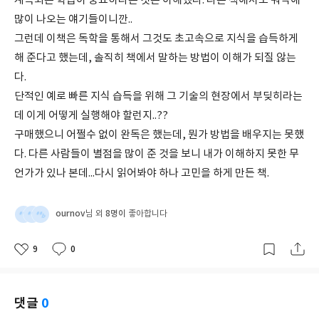
계속되는 학습이 중요하다는 것은 이해했다. 다른 책에서도 워낙에
많이 나오는 얘기들이니깐..
그런데 이책은 독학을 통해서 그것도 초고속으로 지식을 습득하게
해 준다고 했는데, 솔직히 책에서 말하는 방법이 이해가 되질 않는
다.
단적인 예로 빠른 지식 습득을 위해 그 기술의 현장에서 부딪히라는
데 이게 어떻게 실행해야 할런지..??
구매했으니 어쩔수 없이 완독은 했는데, 뭔가 방법을 배우지는 못했
다. 다른 사람들이 별점을 많이 준 것을 보니 내가 이해하지 못한 무
언가가 있나 본데...다시 읽어봐야 하나 고민을 하게 만든 책.
ournov
8명이
님 외
좋아합니다
9
0
좋
댓
작
아
글
성
요
일
댓글
0