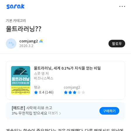
sarak
comjang2
저
기본 카테고리
장
울트라러닝??
comjang2
팔로우
작
2020.3.2
성
일
울트라러닝, 세계 0.1%가 지식을 얻는 비밀
글
스콧 영 저
쓴
비즈니스북스
이
평균
comjang2
8.4 (146)
[애드온]
사락에 리뷰 쓰고
구매하기
3% 무한적립 받으세요
더보기