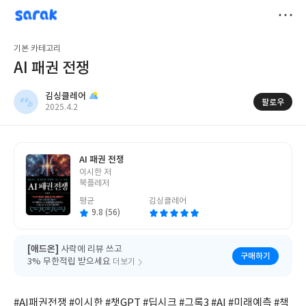
sarak
김싱클레어
저
기본 카테고리
장
AI 패권 전쟁
김싱클레어
팔로우
작
2025.4.2
성
일
AI 패권 전쟁
글
이시한 저
쓴
북플레저
이
평균
김싱클레어
9.8 (56)
[애드온]
사락에 리뷰 쓰고
구매하기
3% 무한적립 받으세요
더보기
#AI패권전쟁 #이시한 #챗GPT #딥시크 #그록3 #AI #미래예측 #책