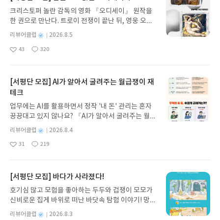
습하는 좋은 방법이었다.
크리스토퍼 놀란 감독의 영화 『오디세이』 원작을
한 권으로 만난다. 트로이 전쟁이 끝난 뒤, 영웅 오디
세우스는 고향 이타케로 돌아가기 위해 키클롭스, 마
별
리뷰어클럽
2026.8.5
녀 키르케, 세이렌의 노래, 포세이돈의 분노를 헤쳐
명
작
43
320
나간다. 그리스 철학 전공자인 옮긴이가 호메로스의
좋
댓
작
성
아
글
성
방대한 24권 서사를 현대적이고 자연스러운 한국어
일
요
일
로 풀어내, 고전이 낯선 독자도 이야기의 흐름을 놓치
지 않고 끝까지 읽을 수 있다. 3천 년을 이어 온 귀향
[서평단 모집] AI가 알아서 굴려주는 월급쟁이 재
과 모험의 대서사시가 가장 읽기 편한 번역으로 새롭
테크
게 펼쳐진다.한권으로 읽는 오디세이아글쓴이호메로
업무에는 AI를 활용하면서 정작 '내 돈' 관리는 혼자
스 저/육혜원 역출판사이화북스 예스24 바로가기 닫
끙끙대고 있지 않나요? 『AI가 알아서 굴려주는 월급
기모집인원 : 5명신청기간 : 2026.08.05 ~ 2026.08.
쟁이 재테크』는 챗GPT·클로드·제미나이·퍼플렉시
09발표일자 : 2026.08.13리뷰 작성기한 : 도서/상품
별
리뷰어클럽
2026.8.4
티를 나만의 재테크 팀으로 만드는 실전 가이드입니
받고 2주 이내 ▶ 주소/연락처 업데이트 : 신청 전 상
명
작
31
219
다. 재무 진단부터 주식 투자, 부동산, 절세, 자산 관
좋
댓
작
성
품 받으실 주소/연락처를 업데이트 해주세요! (선정
아
글
성
리 자동화 루틴까지, 코딩 없이도 프롬프트 하나로 2
일
후 수정 불가)▶ 서평단 신청 방법 : 기대평 댓글을 작
요
일
0년 차 재무 전문가의 맞춤 조언을 받을 수 있습니다.
성해주세요! 먼저 작성한 리뷰를 올려주시면 당첨확
좋은 정보를 찾는 시대는 끝났습니다. 이제는 좋은 질
[서평단 모집] 바다가 사라졌다!
률이 올라갑니다!! ※ 신청 전, 꼭 확인해주세요!- '사
문을 던지는 사람이 돈을 법니다. 경제적 자유를 앞당
락' 개설 후, 이 글의 댓글로 신청해주세요.- 기존 YE
호기심 많고 모험을 좋아하는 두두와 겁쟁이 모모가
기고 싶은 월급쟁이라면, 이 책이 바로 그 시작입니
S블로그는 '사락'으로 개편되어 별도로 개설하지 않
신비로운 집게 바위로 떠난 바닷속 탐험 이야기! 망둥
다.AI가 알아서 굴려주는 월급쟁이 재테크글쓴이김
으셔도 됩니다. ▶ 도서/상품 발송- 도서/상품은 최근
이, 소라게, 낙지 같은 바다 친구들과 신나게 놀던 중
태형 저출판사한빛미디어 예스24 바로가기 닫기모
별
리뷰어클럽
2026.8.3
배송지가 아닌 회원정보상의 주소/연락처 (클릭 시