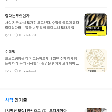
좋
댓
작
책이 오히려 배경지식이 전혀 없는 비전공자에ㅣ게
아
글
성
는 더 적합할 것으로 생각이 든다. 어느정도 이해할
요
일
수 있지만 여전히 몇몇 용어, 정의 등에 대해 되묻고
람다는무엇인가
싶은 부분들이 꽤나 있었다. 그리고 시작이 디자인패
턴이라는 점이 꽤 흥미로웠다. 대부분 끝날무렵에 나
사실 지금 봐서 도저히 모르겠다. 수업을 들으며 람다
오는 주제가 가장 먼저 나오니 프로그래밍 자체에 신
람다람다라는 말을 너무 많이 듣다보니 도대체 람다
경을 많이 쓴 책이라는 느낌이 들었다. 하지만 동시에
가 무엇인지 궁금해졌다. 생각보다 람다를 중심으로
1
0
2023.9.13
좋
댓
작
프로그래밍에 대한 지식이 없으면 무의미한 시작에
다루는 책이 많지 않을 뿐더러 자바의 람다에 대한 책
아
글
성
빨리 지칠 수 있다. 필요한 부분을 잘 찾아읽으면 큰
을 찾는 것은 쉽지 않았다. 그 중 가장 구성이 탄탄해
요
일
도움이 될 것 같다.
보이는 책으로 구매하였다. 결과적으로 람다는 여전
수학책
히 어렵다. 함수형 프로그래밍, 람다 등을 적용하는
것은 아무래도 조금 더 프로그래밍 기초에 익숙해지
프로그램밍을 하며 고등학교때 배웠던 수학의 개념
고 난 후에 추가로 학습을 하는 것이 더 적절하다는
들에 대해 듣기 시작했다. 졸업을 한지가 오래되어 기
생각이 든다. 그러한 점에서 ebook으로 구매를 한
억이 흐릿한 개념들이 많았다. 그러한 부분을 단순히
0
0
2023.9.13
좋
댓
작
것은 신의 한수였다. 혹시 어딘가로 장소의 이동이 생
수학 기본서 혹은 고등학교 수학문제집으로 접근하
아
글
성
겨도 이북이기 때문에 어디서든 볼 수 있다는 장점이
기에는 수학문제의 답을 찾는 것이 목표가 아니기 때
요
일
있다. 강추.
문에 적절한 방법이 아니라고 생각했다. 그 와중에 찾
은 책이 수학 리부트라는 책이었다. 이 책은 프로그래
밍 수학을 위한 책으로 수학적 개념에 대한 설명, 특
히 프로그래밍에 필요한 수학개념을 설명하고 해당
사락
인기글
개념을 실제 프로그래밍을 통해 적용할 수 있도록 안
내한다. 매우 흥미로운 접근이었고 새롭게 수학을 학
[서평단 모집] 한권으로 읽는 오디세이아