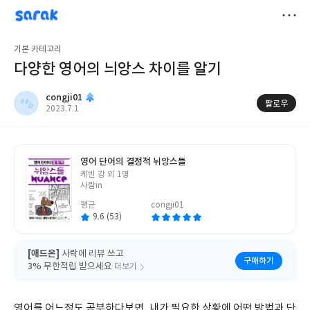
sarak
congji01
저
기본 카테고리
장
다양한 영어의 늬앙스 차이를 알기
congji01
팔로우
작
2023.7.1
성
일
영어 단어의 결정적 뉘앙스들
글
케빈 강 외 1명
쓴
사람in
이
평균
congji01
9.6 (53)
[애드온]
사락에 리뷰 쓰고
구매하기
3% 무한적립 받으세요
더보기
영어를 어느정도 공부하다보면, 내가 필요한 상황에 어떤 방법과 단