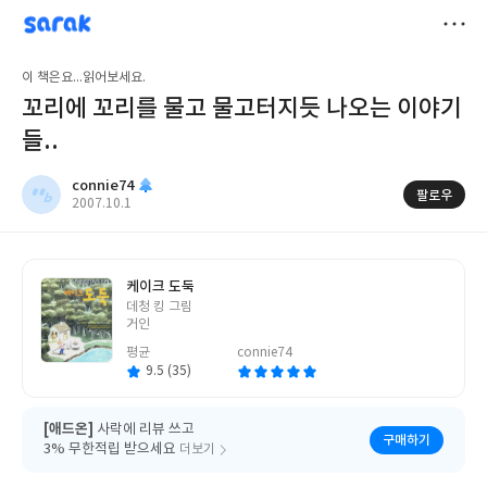
sarak
connie74
저
이 책은요...읽어보세요.
장
꼬리에 꼬리를 물고 물고터지듯 나오는 이야기
들..
connie74
팔로우
작
2007.10.1
성
일
케이크 도둑
글
데청 킹 그림
쓴
거인
이
평균
connie74
9.5 (35)
[애드온]
사락에 리뷰 쓰고
구매하기
3% 무한적립 받으세요
더보기