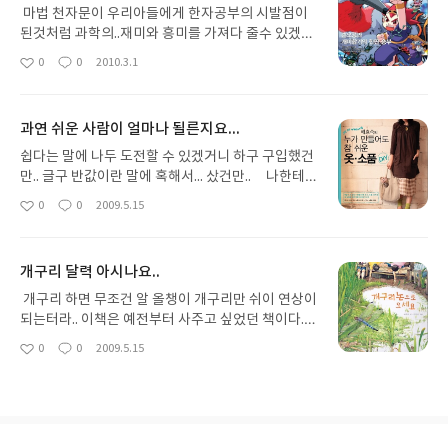
마법 천자문이 우리아들에게 한자공부의 시발점이
된것처럼 과학의..재미와 흥미를 가져다 줄수 있겠다
는 반가운 마음에 단숨에 주문해서 본책이다.. 과학원
0
0
2010.3.1
좋
댓
작
정대.... 제목에서도 알수 있듯이 과학 분야에 어렵지
아
글
성
않게 접근할수 있는 점이 큰 장점이다... 과학이라는
요
일
딱딱 하면서두 쉽지 않은 부분이 아이들이 쉽게 꺼내
과연 쉬운 사람이 얼마나 될른지요...
볼수 있는 책이라서 좋다.. 특히 곤충에 한창 책을 봤
던지라.. 개미에 대한 예비지식이 있어서 기존에 알고
쉽다는 말에 나두 도전할 수 있겠거니 하구 구입했건
있는 부분과 플러스 아직 몰랐던 부분이 추가로 더 흥
만.. 글구 반값이란 말에 혹해서... 샀건만.. 나한테는
미를 가졌던것 같다.. 반가운 캐릭터들과 새로운 캐릭
전혀 쉽지 않았다.. 다른 사람들에게는 어쩔지 모르겠
0
0
2009.5.15
좋
댓
작
터들이 조화로 아이들에게 신선한 바람을 불게 한건
으나.. 팬츠 티셔츠 블라우스 남바후드 티셔츠 볼레
아
글
성
마법 천자문처럼 대박조짐이 보이는 불길한 예감이
로 재킷 코트등.... 가지수는 많으나 정작 만들어 볼수
요
일
든다.... 한가지 아쉬운점은 쳅터중간의 긴 설명들도
있는것은 손에 꼽을듯하다.. 경험이 있거나 전에 만
개구리 달력 아시나요..
요긴하겠지만 글밥이 많은게 싫은 아이들은 그냥 대
들어 보신 경험이 있는 분은 어떨지 모르겠으나.. 저
충보고 넘어갈듯 싶다. 그런 내용들이 만화 내용에 더
같은 초보에게 어려워요.. 엄두가 나질 않아 아직 만
개구리 하면 무조건 알 올챙이 개구리만 쉬이 연상이
첨가되면 일석이조가 아닐른지.. 아들에게 어떤점이
들어 보지는 못했음.. 누가 만들어두 참 쉽지는 않은
되는터라.. 이책은 예전부터 사주고 싶었던 책이다..
좋았냐 물으니 손오공이 개미핡기를 물리치는게 재
것 같네요...
생태교실에 몇번 참여한 아들에게 보여주고 싶었던
0
0
2009.5.15
밌었고 개미들이 페로몬을 보내는게 신기하고 선글
좋
댓
작
차라. 주문해서 보여주는데 아들 반응이 좋아서 더 좋
아
글
성
라스를 쓴 개미모습들도 재미있고 세상에서 개미가
았다.. 개구리의 생태가 그냥 단순한게 아닌 자연에서
요
일
사라진다면 부분이 좋아요.. 이렇게 답합니다.. 이제
의 모습을 자연스레 접할 수 있고 언제고 만나게 되
다시 시리즈들을 계속 사 줘야한다는 부담감도 있지
면 책의 모습 그대로 일거란 기대를 해본다.. 여러 개
만 즐거운 책읽기의 연속이 되리라 기대합니다.. 아이
구리의 종류와 달달별로 개구리의 생태를 잘 살펴 볼