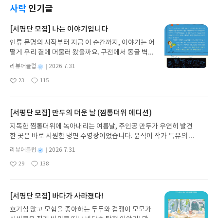
들이 좋아하는 책이 좋은 책이라 믿기에 손이가요 손
수 있어서더 좋다.. 개구리 달력 더 유심히 본 부분이
사락
인기글
이가.. 자꾸 자꾸 손이가는 책이 되네요...
다.. 단순한 개구리의 생태가 아닌 ㄱ체적인 개구리의
일생으로 다달이 들을 수 있는 개구리의 소리가 이젠
[서평단 모집] 나는 이야기입니다
그냥 들리지 않을듯 싶다.. 두꺼비 도롱뇽. 등 유사
인류 문명의 시작부터 지금 이 순간까지, 이야기는 어
한 것들에 대해서두 더불어 알게 되고 차이를 알수 없
떻게 우리 곁에 머물러 왔을까요. 구전에서 동굴 벽화
었던 두꺼비 맹꽁이에 대해서두 알게 되어 반갑다..
와 점토판을 거쳐 종이와 책으로, 그리고 오늘날 수천
시골 논둑길을 이젠 무심히 지나치지 않고 개구리 소
별
리뷰어클럽
2026.7.31
권의 인쇄본으로 이어지는 이야기의 여정을 따라가
리 역시 그냥 무심코 듣지 않은 아들이 되기를 바라
명
작
23
115
는 그림책입니다. 때로는 즐거움을, 때로는 위로를,
며.
좋
댓
작
성
아
글
성
때로는 두려움의 대상이 되기도 했던 이야기가 우리
일
요
일
일상에 어떻게 녹아들어 있는지 되짚어보며 이야기
가 지닌 본질적 가치와 이야기를 누리는 기쁨을 다시
[서평단 모집] 만두의 더운 날 (찜통더위 에디션)
발견하게 합니다.나는 이야기입니다글쓴이댄 야카리
지독한 찜통더위에 녹아내리는 여름날, 주인공 만두가 우연히 발견
노 글/유수현 역출판사소원나무 예스24 바로가기 닫
한 곳은 바로 시원한 냉면 수영장이었습니다. 윤식이 작가 특유의 유
기모집인원 : 10명신청기간 : 2026.07.31 ~ 2026.0
머러스한 캐릭터와 밝은 색감으로 그려낸 이 국내 창작 그림책은 무
8.04발표일자 : 2026.08.06리뷰 작성기한 : 도서/상
별
리뷰어클럽
2026.7.31
더위에 지친 독자들에게 상상만으로도 더위가 싹 가시는 통쾌한 탈출
명
작
품 받고 2주 이내 ▶ 주소/연락처 업데이트 : 신청 전
29
138
구를 선사합니다. 소원나무 베스트셀러 시리즈의 세 번째 이야기로,
좋
댓
작
성
상품 받으실 주소/연락처를 업데이트 해주세요! (선
아
글
성
만두가 풍덩 빠진 차가운 냉면 물결 속에서 짜릿한 여름 해방감을 만
일
정 후 수정 불가)▶ 서평단 신청 방법 : 기대평 댓글을
요
일
끽하는 모습이 마음속까지 시원하게 파고듭니다.만두의 더운 날 (찜
작성해주세요! 먼저 작성한 리뷰를 올려주시면 당첨
통더위 에디션)글쓴이윤식이 저출판사소원나무 예스24 바로가기 닫
[서평단 모집] 바다가 사라졌다!
확률이 올라갑니다!! ※ 신청 전, 꼭 확인해주세요!-
기모집인원 : 5명신청기간 : 2026.07.31 ~ 2026.08.04발표일자 : 20
'사락' 개설 후, 이 글의 댓글로 신청해주세요.- 기존
호기심 많고 모험을 좋아하는 두두와 겁쟁이 모모가
26.08.06리뷰 작성기한 : 도서/상품 받고 2주 이내 ▶ 주소/연락처 업