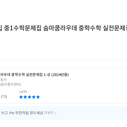
 중1수학문제집 숨마쿰라우데 중학수학 실전문제
라우데 중학수학 실전문제집 1-상 (2024년용)
 등저
&B(이룸이앤비)
csr99
 (72)
 쓰고
3% 무한적립 받으세요
더보기