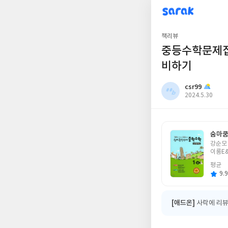
sarak
csr99
책리뷰
중등수학문제집
비하기
csr99
작
2024.5.30
성
일
숨마쿰
글
강순모
쓴
이룸E
이
평균
9.9
[애드온]
사락에 리뷰