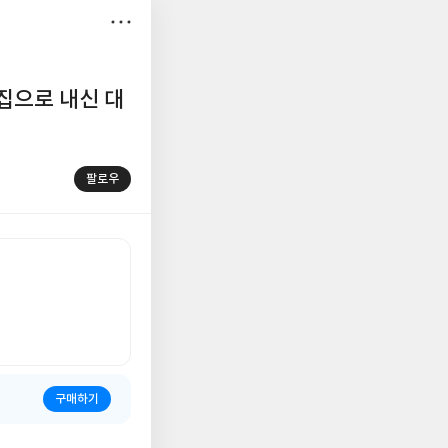
저
장
집으로 내신 대
팔로우
구매하기