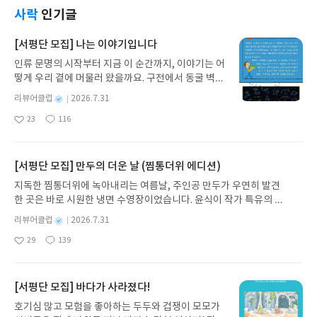
에 13개월 아기도 끝까지 집중해서 볼 수 있는 책이
사락
인기글
었어요. 책 읽기가 아니라 놀이처럼 즐길 수 있다는
점이 가장 큰 매력이었습니다.처음 만난 조작북인데,
[서평단 모집] 나는 이야기입니다
앞으로 다른 시리즈도 찾아보고 싶을 만큼 만족스러
인류 문명의 시작부터 지금 이 순간까지, 이야기는 어
운 책이에요.본 서평은 출판사로부터 도서를 제공받
떻게 우리 곁에 머물러 왔을까요. 구전에서 동굴 벽화
아 작성되었습니다.
와 점토판을 거쳐 종이와 책으로, 그리고 오늘날 수천
별
리뷰어클럽
2026.7.31
권의 인쇄본으로 이어지는 이야기의 여정을 따라가
명
작
23
116
는 그림책입니다. 때로는 즐거움을, 때로는 위로를,
좋
댓
작
성
아
글
성
때로는 두려움의 대상이 되기도 했던 이야기가 우리
일
요
일
일상에 어떻게 녹아들어 있는지 되짚어보며 이야기
가 지닌 본질적 가치와 이야기를 누리는 기쁨을 다시
[서평단 모집] 만두의 더운 날 (찜통더위 에디션)
발견하게 합니다.나는 이야기입니다글쓴이댄 야카리
지독한 찜통더위에 녹아내리는 여름날, 주인공 만두가 우연히 발견
노 글/유수현 역출판사소원나무 예스24 바로가기 닫
한 곳은 바로 시원한 냉면 수영장이었습니다. 윤식이 작가 특유의 유
기모집인원 : 10명신청기간 : 2026.07.31 ~ 2026.0
머러스한 캐릭터와 밝은 색감으로 그려낸 이 국내 창작 그림책은 무
8.04발표일자 : 2026.08.06리뷰 작성기한 : 도서/상
별
리뷰어클럽
2026.7.31
더위에 지친 독자들에게 상상만으로도 더위가 싹 가시는 통쾌한 탈출
명
작
품 받고 2주 이내 ▶ 주소/연락처 업데이트 : 신청 전
29
139
구를 선사합니다. 소원나무 베스트셀러 시리즈의 세 번째 이야기로,
좋
댓
작
성
상품 받으실 주소/연락처를 업데이트 해주세요! (선
아
글
성
만두가 풍덩 빠진 차가운 냉면 물결 속에서 짜릿한 여름 해방감을 만
일
정 후 수정 불가)▶ 서평단 신청 방법 : 기대평 댓글을
요
일
끽하는 모습이 마음속까지 시원하게 파고듭니다.만두의 더운 날 (찜
작성해주세요! 먼저 작성한 리뷰를 올려주시면 당첨
통더위 에디션)글쓴이윤식이 저출판사소원나무 예스24 바로가기 닫
[서평단 모집] 바다가 사라졌다!
확률이 올라갑니다!! ※ 신청 전, 꼭 확인해주세요!-
기모집인원 : 5명신청기간 : 2026.07.31 ~ 2026.08.04발표일자 : 20
'사락' 개설 후, 이 글의 댓글로 신청해주세요.- 기존
호기심 많고 모험을 좋아하는 두두와 겁쟁이 모모가
26.08.06리뷰 작성기한 : 도서/상품 받고 2주 이내 ▶ 주소/연락처 업