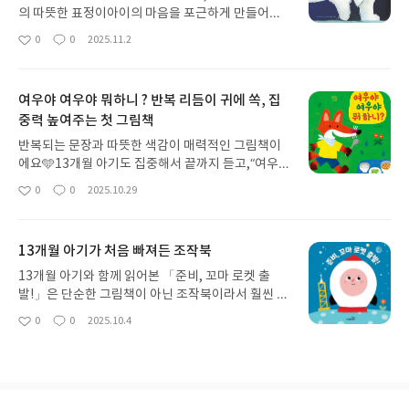
의 따뜻한 표정이아이의 마음을 포근하게 만들어주
는 책이에요.우리 아이는 ‘쪽’ 소리에 깔깔 웃으며 책
0
0
2025.11.2
좋
댓
작
을 따라 했어요☺️자연스럽게 애정 표현을 배우는 그
아
글
성
림책, 정말 추천해요🩷출판사로부터 도서를 제공받
요
일
아 솔직하게 작성한 후기입니다.
여우야 여우야 뭐하니 ? 반복 리듬이 귀에 쏙, 집
중력 높여주는 첫 그림책
반복되는 문장과 따뜻한 색감이 매력적인 그림책이
에요🩵13개월 아기도 집중해서 끝까지 듣고,“여우야
뭐하니~” 부분에서는 귀를 쫑긋 세우며 웃어요☺️짧
0
0
2025.10.29
좋
댓
작
고 리듬감 있는 문장 덕분에언어 리듬을 익히기에도
아
글
성
좋고,선명하고 따뜻한 색감 덕분에시각 자극과 안정
요
일
감을 동시에 느낄 수 있었어요.자기 전 읽어주기 좋은
13개월 아기가 처음 빠져든 조작북
책으로 강력 추천합니다🌙⸻사파리북스로부터
도서를 제공받아 작성한 리뷰입니다.
13개월 아기와 함께 읽어본 「준비, 꼬마 로켓 출
발!」은 단순한 그림책이 아닌 조작북이라서 훨씬 특
별했어요.책장을 넘길 때마다 그림이 달라지고, 로켓
0
0
2025.10.4
좋
댓
작
이 준비 단계를 거쳐 하늘로 솟아오르는 장면이 이어
아
글
성
지니까 아기가 눈을 떼지 못하더라고요. 손가락으로
요
일
여러 번 넘기며 “슝~” 하고 흉내 내는 모습이 정말 귀
여웠습니다.밝고 선명한 그림, 반복되는 짧은 문장,
그리고 직접 손으로 넘기며 참여할 수 있는 재미 덕분