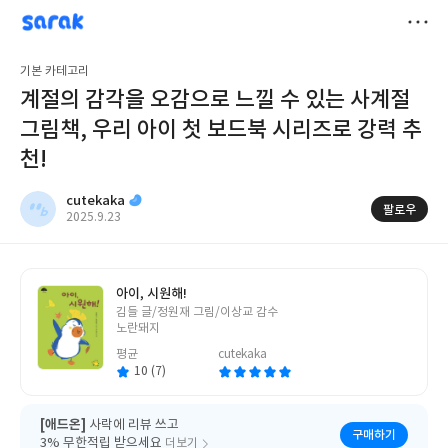
sarak
cutekaka
저
기본 카테고리
장
계절의 감각을 오감으로 느낄 수 있는 사계절
그림책, 우리 아이 첫 보드북 시리즈로 강력 추
천!
cutekaka
팔로우
작
2025.9.23
성
일
아이, 시원해!
글
김들 글/정원재 그림/이상교 감수
쓴
노란돼지
이
평균
cutekaka
10 (7)
[애드온]
사락에 리뷰 쓰고
구매하기
3% 무한적립 받으세요
더보기