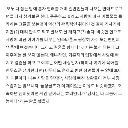
모두 다 잠든 밤에 혼자 빨래를 개며 일반인들이 나오는 연애프로그
램을 다시 챙겨보곤 한다. 풋풋하고 설레고 사랑에 빠져 어쩔줄을 몰
라하는 그들을 보는것이 약간의 관음적인 취미인 것 같아 거시기하
지만(?) 대리 만족도 되고 빨래도 잘 개지고(?) 좋다. 비슷한 면으로
사랑에 빠진 이야기를 다루는 인스타툰도 굉장히 자주 보는편인데...
'사랑에 빠졌습니다 그리고 결혼을 합니다' 까지는 보게 되는데 그
이후에는 잘 보지 않는다. 왜냐하면, 기혼자의 입장에서 사랑에 빠
지고 결혼을 하고 그 이후는 어떤 세상일지(특히나 여기에 육아를
한두스푼 첨가한다면) 너무나도 흔하고 뻔한 장면들이 눈 앞에 보이
기 때문이다. 나는 사랑을 믿지만, 사랑에 빠진 상황들이 전부 사랑
스럽지는 않으니까. 돌싱글즈가 더 재미있는 이유도 비슷하겠지. 오
죽하면 텐미닛이면 게임 끝이라는 효리언니가 '남자는 다 그놈이 그
놈이다' 라는 말을 했을까.