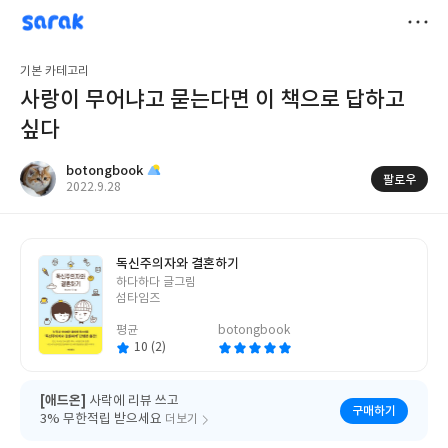
sarak
botongbook
저
기본 카테고리
장
사랑이 무어냐고 묻는다면 이 책으로 답하고
싶다
botongbook
팔로우
작
2022.9.28
성
일
독신주의자와 결혼하기
글
하다하다 글그림
쓴
섬타임즈
이
평균
botongbook
10 (2)
[애드온]
사락에 리뷰 쓰고
구매하기
3% 무한적립 받으세요
더보기