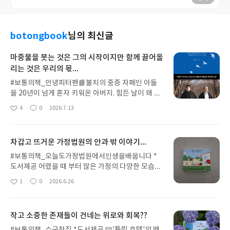
botongbook
님의 최신글
마중물을 붓는 것은 그의 시작이지만 함께 끌어올
리는 것은 우리의 몫...
#보통의책_안녕피터팬📘불치의 중증 자폐인 아들
을 20년이 넘게 혼자 키워온 아버지. 힘든 날이 왜 없
었겠냐 싶었지만 어쩌면 그것도 자신의 운명이라 생
4
0
2026.7.13
좋
댓
작
각하고 받아들이며 아들이 좋아하는 스팸 가득 김치
아
글
성
찌개와 김치볶음밥과 김치전을 해 먹인다. 잘생기고
요
일
뽀얀 아들이 마치 신생아 같다며 바라보는 그 눈에는
차갑고 뜨거운 가정법원의 안과 밖 이야기...
사랑 말고는 다른 것은 없다. 📘그런 아버지에게 어느
날 다가온 시한부 인생. 남은 시간이 길어야 6개월이
#보통의책_오늘도가정법원에서인생을배웁니다 *
라는 걸 알게 된다. 어렸을 때부터 예순이 넘은 나이
도서제공 어렸을 때 부터 많은 가정의 다양한 모습에
까지 인생의 온갖 굴곡을 겪고 감정의 파도를 진하게
대해 궁금해하고 상상했던 것 같다. 다른집도 이렇게
1
0
2026.6.26
좋
댓
작
넘고 또 넘은 그는 세상에 미련이 별로 없다. 단 하나,
우리집(N) 만큼 엉망진창으로 지낼까? 좋은 가족의
아
글
성
나 없이 살아가야 할 아들 걱정 외에는. 📘세상의 소
모습은 어떤 것일까? 가족이란 무엇일까? 아마 다소
요
일
풍을 끝내기 전 자신의 인생을 차곡차곡 돌아보던 그
안정적이지 못한 가정환경이 나를 그렇게 만들지 않
작고 소중한 존재들이 건네는 위로와 회복??
는 치료를 포기하려던 마음을 되돌린다. 아빠가 없더
았나 싶다. ⚆_⚆ 다른 집은 어떻게 살지? 라는 궁금
라도 남은 아들이 살 수 있기를 바라는 소명을 가지고
증은 <부부클리닉 사랑과 전쟁>을 늘 본방사수하게