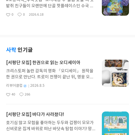
#보통의책_수국찻집 *도서제공 🩵'튤립 호텔'의 멧
얼마 남지 않은 치료 방법 중 하나를 택해서 조금만
만들었다. 특히 고등학생 때에도 ㅋㅋㅋ 금요일 밤,
밭쥐 친구들이 오랜만에 단골 핫플레이스인 수국 찻
시간을 늦추려 한다. 그러나 시간은 빠르게 흘러가고,
가방을 내려놓고 부담도 내려놓고 꼭 보곤 했다. 가
집에 갑니다. 튤립 시즌이 끝나고 여름에 접어들 때
0
0
2026.6.18
공격성이 있는 2살 지능의 자폐가 있는 아들을 맡아
좋
댓
작
족, 특히 부부의 이야기가 나오던 그 드라마. 부부가
풍성한 수국을 보며 향긋한 차를 마셨던 곳이에요. 그
아
글
성
줄 곳은 없다. 제발 누구라도 이 아이를 부탁합니다.
헤어지고 가정이 해체되는 수많은 이야기들을 모아
런데 평소와 다르게 올해 수국 찻집이 조용합니다. 무
요
일
이것은 영원히 늙지 않는 피터팬 아들과 그 아들에게
둔 그 프로그램을 알 수 없는 그러나 계속 보고 싶은
슨 일일까? 수국꽃도 피지 않고 눈이 침침한 두꺼비
네버랜드를 찾아주기 위한 아빠의 이야기다. 📝 나의
마음으로 봤다. 거의 종영까지도 다 챙겨본 듯..(...!)
할머니만 수국 찻집을 지키고 계셨어요. 🩷원래 수국
주말을 꽉 채운 책. 생각보다 두껍고, 생각보다 깊은
그래서.. 이 책을 꼭 읽어보고 싶었다. <오늘도 가정법
찻집은 두꺼비 할아버지와 두꺼비 할머니가 꾸려가
책이다. 읽기만 해도 눈물이 날 것 같았지만 피터팬
원에서 인생을 배웁니다> 한줄 소감 : 아이고...두야....
던 공간이었죠. 할아버지는 수국을 키우고 할머니는
사락
인기글
아빠와 그의 삶을 정리해주는 꼭두의 이야기는 글맛
살려주세오.... 불행한 가정에는 다 저마다의 이유가
차와 과자를 만드셨는데 할아버지가 하늘나라로 소
이 좋아 눈물은 나오지도 않는다. 슬퍼하며 눈물 흘리
있다는 유명한 소설의 첫문장처럼 책에는 많은 사연
풍을 떠나시고 할머니는 혼자가 되신 거에요. 💜오랜
[서평단 모집] 한권으로 읽는 오디세이아
고 넋 빠져 있을 생각은 일찌감치 접었다. 그저 이 부
들이 나온다. 근데 사랑과 전쟁보다 더 맵네...ㅠ.ㅠ 각
만에 왔는데 찻집이 문을 닫아 미안하다고 말하는 할
자가 살아온 인생, 지나온 나날들을 따라 걷는 기분으
크리스토퍼 놀란 감독의 영화 『오디세이』 원작을
케이스별로 이혼·가사 전문 멘토 변호사의 법률/제도
머니의 표정이 너무 슬퍼 보여요. 멧밭쥐들은 머리를
로 읽었다.📝귀한 종가의 6대 장손인 피터팬. 아버지
한 권으로 만난다. 트로이 전쟁이 끝난 뒤, 영웅 오디
적 조언과 가족 심리 상담 전문가의 마음을 살피는 케
맞대고 수국 찻집의 부활을 돕기로 합니다. "할머니,
는 피터팬과 울고 웃으며 에덴동산에서 손잡고 잘 살
세우스는 고향 이타케로 돌아가기 위해 키클롭스, 마
어가 잘 정리되어 있다. 케이스를 읽어나가며 뒷목을
저희가 도와드릴게요!" 할아버지가 남기신 낡은 수
별
리뷰어클럽
2026.8.5
았다. 그가 아프기 전이라면, 그의 남은 시간에 누군
녀 키르케, 세이렌의 노래, 포세이돈의 분노를 헤쳐
살살 잡다가 윽....정말 내 머리 불타올라,,, 하는 순간
첩 한 권에서 수국을 피우는 데 필요한 꼼꼼한 기록들
명
작
가 여명이라는 단어를 알려주지 않았다면 지금도 앞
40
266
나간다. 그리스 철학 전공자인 옮긴이가 호메로스의
에 불끄는 소방수 두분... 다행이네요....ㅜ.ㅜ 책을 법
을 읽을 수 있었어요. 멧밭쥐들은 수국을 피우기 위해
좋
댓
작
성
으로도 영원히 어린아이인 아들과 잘 살지도 모른다.
아
글
성
방대한 24권 서사를 현대적이고 자연스러운 한국어
은 제도와 절차에 따라 관계를 정리할 수 있게는 해
서로 힘을 모으고 할머니는 그런 멧밭쥐들을 보며 기
일
요
일
그러나 시간은 누구에게나 너무나도 명확하게 유한
로 풀어내, 고전이 낯선 독자도 이야기의 흐름을 놓치
주지만 결코 정리하는 것 자체를 호의적으로 도와주
운을 차리기로 합니다. 다시 열리는 수국 찻집! 어떤
하다. 그가 아프든 아프지 않든 그의 시간은 피터팬
지 않고 끝까지 읽을 수 있다. 3천 년을 이어 온 귀향
진 않음을 느꼈다. 우리 나라에선 가정을 마지막까지
[서평단 모집] 바다가 사라졌다!
친구들이 찾아올까요? 반가운 사람들은 다시 수국 찻
아들의 그것보다 빠르게 흐른다. 짧다. 짧은 시간 안
과 모험의 대서사시가 가장 읽기 편한 번역으로 새롭
지켜져야 할 최소한의 사회로 보기 때문이다. 그리고
집에서 만나 이야기 나눌 수 있을까요? 🍃<튤립 호텔
호기심 많고 모험을 좋아하는 두두와 겁쟁이 모모가
에 그는 할 일을 다 이루었다. 여한이 없다는 그 말이
게 펼쳐진다.한권으로 읽는 오디세이아글쓴이호메로
그 가정 안의 구성원들 중 성인이 되지 않은 자녀들을
>, <장미 저택> 을 쓰고 그린 김지안 작가님의 새 책
신비로운 집게 바위로 떠난 바닷속 탐험 이야기! 망둥
덤덤하고 먹먹하다.💡독자인 나는 왜 이 책이 세상에
스 저/육혜원 역출판사이화북스 예스24 바로가기 닫
위해서도 법은 방어적일 수 밖에 없다. 자녀들은 부모
이 나왔습니다. 이번에도 정말 귀엽고 예쁜... 제목까
이, 소라게, 낙지 같은 바다 친구들과 신나게 놀던 중