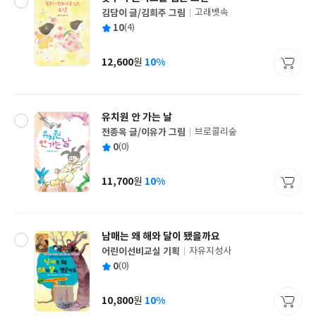
김담이 글/김희주 그림
고래뱃속
글
평
10
(4)
쓴
출
균
이
판
사
12,600
10%
원
가
격
유치원 안 가는 날
전종옥 글/이유가 그림
브로콜리숲
글
평
0
(0)
쓴
출
균
이
판
사
11,700
10%
원
가
격
남매는 왜 해와 달이 됐을까요
어린이선비교실 기획
자유지성사
글
평
0
(0)
쓴
출
균
이
판
사
10,800
10%
원
가