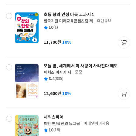
격
초등 창의 인성 바둑 교과서 1
한국기원 미래교육콘텐츠팀 저
휴먼큐브
글
평
10
(1)
쓴
출
균
이
판
사
11,700
10%
원
가
격
오늘 밤, 세계에서 이 사랑이 사라진다 해도
이치조 미사키 저
모모
글
평
8.4
(935)
쓴
출
균
이
판
사
12,600
10%
원
가
격
셰익스피어
이안 편/곽진영 등그림
미래엔아이세움
글
평
10
(18)
쓴
출
균