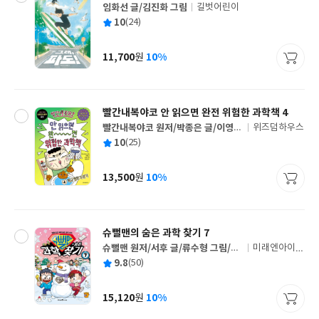
임화선 글/김진화 그림
길벗어린이
글
평
10
(24)
쓴
출
균
이
판
사
11,700
10%
원
가
격
빨간내복야코 안 읽으면 완전 위험한 과학책 4
빨간내복야코 원저/박종은 글/이영아
위즈덤하우스
글
그림/홍승범,샌드박스네트워크 감수
평
10
(25)
쓴
출
균
이
판
사
13,500
10%
원
가
격
슈뻘맨의 숨은 과학 찾기 7
슈뻘맨 원저/서후 글/류수형 그림/샌
미래엔아이세
글
드박스네트워크,정재형 감수
움
평
9.8
(50)
쓴
출
균
이
판
사
15,120
10%
원
가