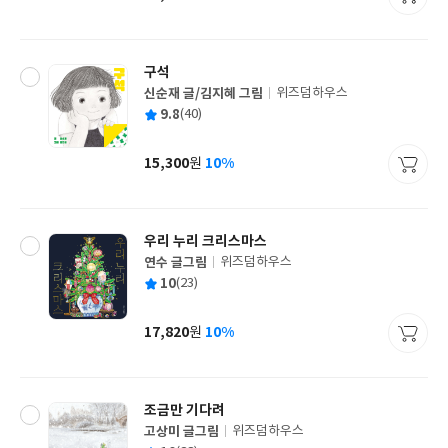
가
격
구석
신순재 글/김지혜 그림
위즈덤하우스
글
평
9.8
(40)
쓴
출
균
이
판
사
15,300
10%
원
가
격
우리 누리 크리스마스
연수 글그림
위즈덤하우스
글
평
10
(23)
쓴
출
균
이
판
사
17,820
10%
원
가
격
조금만 기다려
고상미 글그림
위즈덤하우스
글