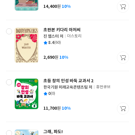
사
14,400
10%
원
가
격
초판본 키다리 아저씨
진 웹스터 저
더스토리
글
평
8.4
(60)
쓴
출
균
이
판
사
2,690
10%
원
가
격
초등 창의 인성 바둑 교과서 2
한국기원 미래교육콘텐츠팀 저
휴먼큐브
글
평
0
(0)
쓴
출
균
이
판
사
11,700
10%
원
가
격
그래, 파도!