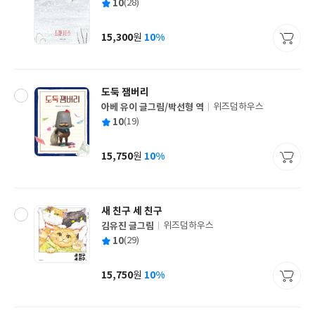
평
10
(28)
쓴
출
균
이
판
사
15,300
10%
원
가
격
도둑 잼버리
아베 유이 글그림/박선형 역
위즈덤하우스
글
평
10
(19)
쓴
출
균
이
판
사
15,750
10%
원
가
격
새 친구 세 친구
김유진 글그림
위즈덤하우스
글
평
10
(29)
쓴
출
균
이
판
사
15,750
10%
원
가
격