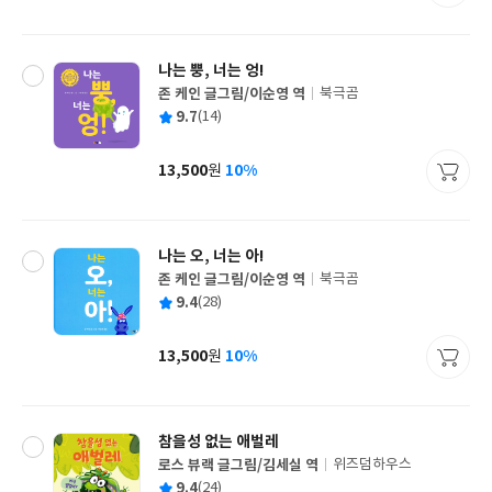
격
나는 뿡, 너는 엉!
존 케인 글그림/이순영 역
북극곰
글
평
9.7
(14)
쓴
출
균
이
판
사
13,500
10%
원
가
격
나는 오, 너는 아!
존 케인 글그림/이순영 역
북극곰
글
평
9.4
(28)
쓴
출
균
이
판
사
13,500
10%
원
가
격
참을성 없는 애벌레
로스 뷰랙 글그림/김세실 역
위즈덤하우스
글
평
9.4
(24)