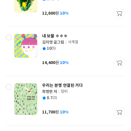
쓴
출
균
이
판
사
12,600
10%
원
가
격
내 보물 ㅎㅎㅎ
김지영 글그림
사계절
글
평
10
(5)
쓴
출
균
이
판
사
14,400
10%
원
가
격
우리는 분명 연결된 거다
최명란 저
창비
글
평
8.7
(3)
쓴
출
균
이
판
사
11,700
10%
원
가
격