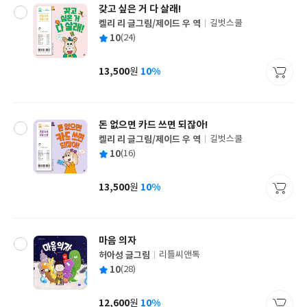
갖고 싶은 거 다 살래!
켈리 리 글그림/제이드 우 역
길벗스쿨
글
평
10
(24)
쓴
출
균
이
판
사
13,500
10%
원
가
격
돈 없으면 카드 쓰면 되잖아!
켈리 리 글그림/제이드 우 역
길벗스쿨
글
평
10
(16)
쓴
출
균
이
판
사
13,500
10%
원
가
격
마음 의자
허아성 글그림
리틀씨앤톡
글
평
10
(28)
쓴
출
균
이
판
사
12,600
10%
원