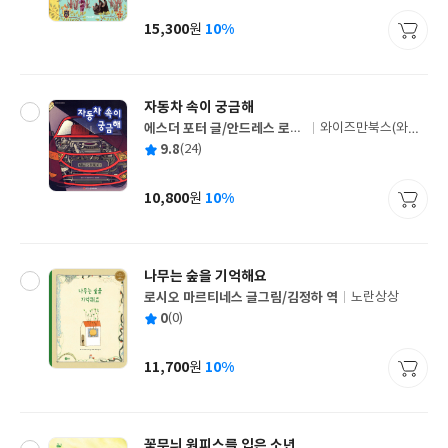
이
판
사
15,300
10%
원
가
격
자동차 속이 궁금해
에스더 포터 글/안드레스 로사
와이즈만북스(와이
글
노 그림/이병렬 역
즈만 BOOKs)
평
9.8
(24)
쓴
출
균
이
판
사
10,800
10%
원
가
격
나무는 숲을 기억해요
로시오 마르티네스 글그림/김정하 역
노란상상
글
평
0
(0)
쓴
출
균
이
판
사
11,700
10%
원
가
격
꽃무늬 원피스를 입은 소년