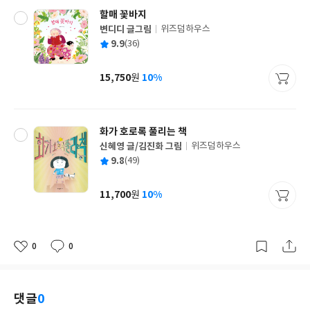
할매 꽃바지
변디디 글그림
위즈덤하우스
글
평
9.9
(36)
쓴
출
균
이
판
사
15,750
10%
원
가
격
화가 호로록 풀리는 책
신혜영 글/김진화 그림
위즈덤하우스
글
평
9.8
(49)
쓴
출
균
이
판
사
11,700
10%
원
가
격
0
0
좋
댓
작
아
글
성
요
일
댓글
0