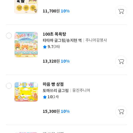
균
이
판
사
11,700
10%
원
가
격
100초 목욕탕
타타마 글그림/송지현 역
주니어김영사
글
평
9.7
(36)
쓴
출
균
이
판
사
13,320
10%
원
가
격
마음 빵 상점
토마쓰리 글그림
웅진주니어
글
평
10
(14)
쓴
출
균
이
판
사
15,300
10%
원
가
격