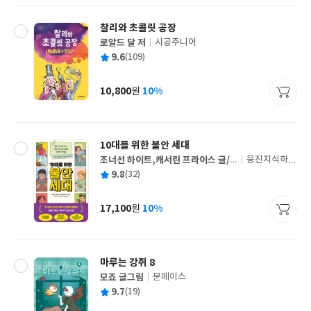
찰리와 초콜릿 공장
로알드 달 저
시공주니어
글
평
9.6
(109)
쓴
출
균
이
판
사
10,800
10%
원
가
격
10대를 위한 불안 세대
조너선 하이트,캐서린 프라이스 글/
웅진지식하우
글
신시아 유안 쳉 그림/이충호 역
스
평
9.8
(32)
쓴
출
균
이
판
사
17,100
10%
원
가
격
마루는 강쥐 8
모죠 글그림
문페이스
글
평
9.7
(19)
쓴
출
균
이
판