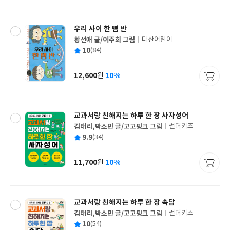
격
우리 사이 한 뼘 반
황선애 글/이주희 그림
다산어린이
글
평
10
(84)
쓴
출
균
이
판
사
12,600
10%
원
가
격
교과서랑 친해지는 하루 한 장 사자성어
김태리,박소민 글/고고핑크 그림
썬더키즈
글
평
9.9
(34)
쓴
출
균
이
판
사
11,700
10%
원
가
격
교과서랑 친해지는 하루 한 장 속담
김태리,박소민 글/고고핑크 그림
썬더키즈
글
평
10
(54)
쓴
출