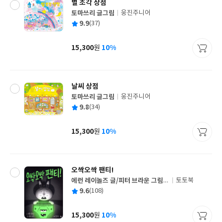
별 조각 상점
토마쓰리 글그림
웅진주니어
글
평
9.9
(37)
쓴
출
균
이
판
사
15,300
10%
원
가
격
날씨 상점
토마쓰리 글그림
웅진주니어
글
평
9.8
(34)
쓴
출
균
이
판
사
15,300
10%
원
가
격
오싹오싹 팬티!
에런 레이놀즈 글/피터 브라운 그림/
토토북
글
홍연미 역
평
9.6
(108)
쓴
출
균
이
판
사
15,300
10%
원
가