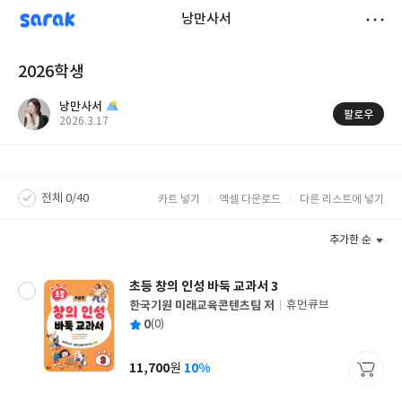
sarak
낭만사서
저
2026학생
장
낭만사서
팔로우
작
2026.3.17
성
일
전체 0/40
카트 넣기
엑셀 다운로드
다른 리스트에 넣기
추가한 순
초등 창의 인성 바둑 교과서 3
한국기원 미래교육콘텐츠팀 저
휴먼큐브
글
평
0
(0)
쓴
출
균
이
판
사
11,700
10%
원
가
격