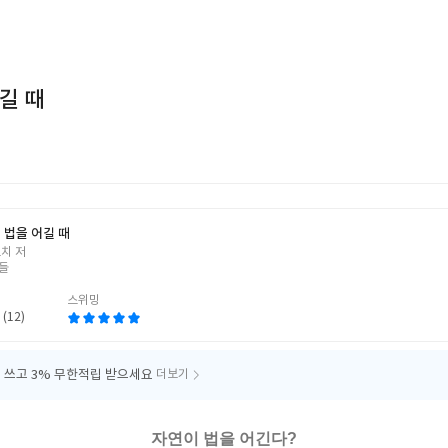
길 때
 법을 어길 때
치 저
들
스위밍
 (12)
 쓰고
3% 무한적립 받으세요
더보기
자연이 법을 어긴다?