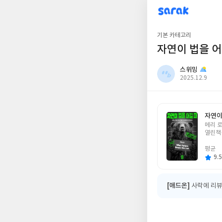
sarak
스위밍
기본 카테고리
자연이 법을 어
스위밍
작
2025.12.9
성
일
자연이
글
메리 로
쓴
열린책
이
평균
9.5
[애드온]
사락에 리뷰