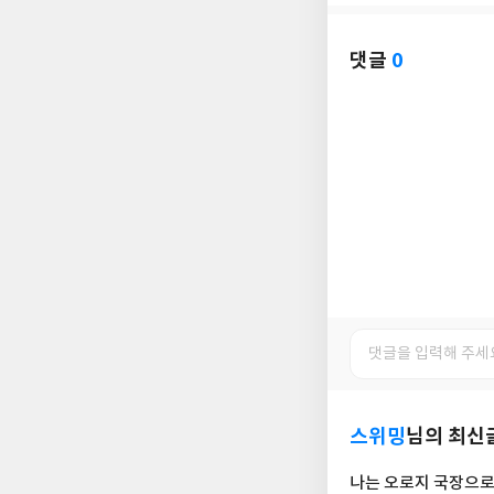
아
글
성
요
일
댓글
0
스위밍
님의 최신
나는 오로지 국장으