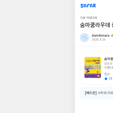
sarak
dambinara
기본 카테고리
숨마쿰라우데 중
dambinara
작
2026.4.26
성
일
숨마쿰
글
강순모
쓴
이룸E
이
평균
10 
[애드온]
사락에 리뷰