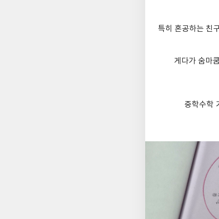
특히 혼공하는 친
게다가 숨마
중학수학 