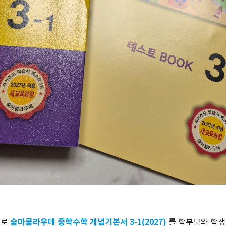
숨마쿰라우데 중학수학 개념기본서 3-1(2027)
재로
를 학부모와 학