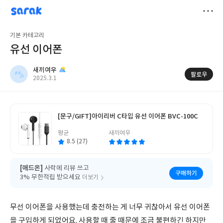
sarak
새끼여우
저
기본 카테고리
장
유선 이어폰
새끼여우
팔로우
작
2025.3.1
성
일
[문구/GIFT]
아이리버 C타입 유선 이어폰 BVC-100C
글
평균
새끼여우
쓴
이
8.5 (27)
[애드온]
사락에 리뷰 쓰고
구매하기
3% 무한적립 받으세요
더보기
무선 이어폰을 사용했는데 충전하는 게 너무 귀찮아서 유선 이어폰
을 구입하게 되었어요. 사용할 때 줄 때문에 조금 불편하긴 하지만