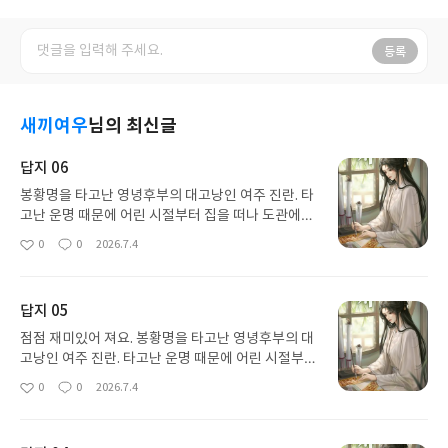
등록
새끼여우
님의 최신글
답지 06
봉황명을 타고난 영녕후부의 대고낭인 여주 진란. 타
고난 운명 때문에 어린 시절부터 집을 떠나 도관에서
살았습니다. 이황자와 혼인을 해야하지만 꿈에 스승
0
0
2026.7.4
좋
댓
작
이 나와 이황자와의 혼약을 취소하라 합니다. 여주 캐
아
글
성
릭터가 독특하고 능력있는 여주라 재미있게 보고 있
요
일
습니다.
답지 05
점점 재미있어 져요. 봉황명을 타고난 영녕후부의 대
고낭인 여주 진란. 타고난 운명 때문에 어린 시절부터
집을 떠나 도관에서 살았습니다. 이황자와 혼인을 해
0
0
2026.7.4
좋
댓
작
야하지만 꿈에 스승이 나와 이황자와의 혼약을 취소
아
글
성
하라 합니다. 여주 캐릭터가 독특하고 능력있는 여주
요
일
라 재미있게 보고 있습니다.