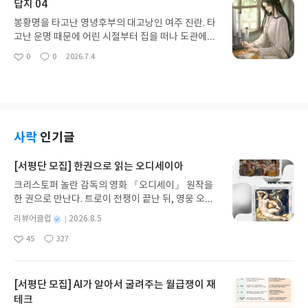
답지 04
봉황명을 타고난 영녕후부의 대고낭인 여주 진란. 타
고난 운명 때문에 어린 시절부터 집을 떠나 도관에서
살았습니다. 이황자와 혼인을 해야하지만 꿈에 스승
0
0
2026.7.4
좋
댓
작
이 나와 이황자와의 혼약을 취소하라 합니다. 여주 캐
아
글
성
릭터가 독특하고 능력있는 여주라 재미있게 보고 있
요
일
습니다.
사락
인기글
[서평단 모집] 한권으로 읽는 오디세이아
크리스토퍼 놀란 감독의 영화 『오디세이』 원작을
한 권으로 만난다. 트로이 전쟁이 끝난 뒤, 영웅 오디
세우스는 고향 이타케로 돌아가기 위해 키클롭스, 마
별
리뷰어클럽
2026.8.5
녀 키르케, 세이렌의 노래, 포세이돈의 분노를 헤쳐
명
작
45
327
나간다. 그리스 철학 전공자인 옮긴이가 호메로스의
좋
댓
작
성
아
글
성
방대한 24권 서사를 현대적이고 자연스러운 한국어
일
요
일
로 풀어내, 고전이 낯선 독자도 이야기의 흐름을 놓치
지 않고 끝까지 읽을 수 있다. 3천 년을 이어 온 귀향
[서평단 모집] AI가 알아서 굴려주는 월급쟁이 재
과 모험의 대서사시가 가장 읽기 편한 번역으로 새롭
테크