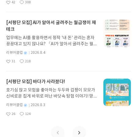
42
308
나간다. 그리스 철학 전공자인 옮긴이가 호메로스의
좋
댓
작
성
아
글
성
방대한 24권 서사를 현대적이고 자연스러운 한국어
일
요
일
로 풀어내, 고전이 낯선 독자도 이야기의 흐름을 놓치
지 않고 끝까지 읽을 수 있다. 3천 년을 이어 온 귀향
[서평단 모집] AI가 알아서 굴려주는 월급쟁이 재
과 모험의 대서사시가 가장 읽기 편한 번역으로 새롭
테크
게 펼쳐진다.한권으로 읽는 오디세이아글쓴이호메로
업무에는 AI를 활용하면서 정작 '내 돈' 관리는 혼자
스 저/육혜원 역출판사이화북스 예스24 바로가기 닫
끙끙대고 있지 않나요? 『AI가 알아서 굴려주는 월급
기모집인원 : 5명신청기간 : 2026.08.05 ~ 2026.08.
쟁이 재테크』는 챗GPT·클로드·제미나이·퍼플렉시
09발표일자 : 2026.08.13리뷰 작성기한 : 도서/상품
별
리뷰어클럽
2026.8.4
티를 나만의 재테크 팀으로 만드는 실전 가이드입니
받고 2주 이내 ▶ 주소/연락처 업데이트 : 신청 전 상
명
작
31
218
다. 재무 진단부터 주식 투자, 부동산, 절세, 자산 관
좋
댓
작
성
품 받으실 주소/연락처를 업데이트 해주세요! (선정
아
글
성
리 자동화 루틴까지, 코딩 없이도 프롬프트 하나로 2
일
후 수정 불가)▶ 서평단 신청 방법 : 기대평 댓글을 작
요
일
0년 차 재무 전문가의 맞춤 조언을 받을 수 있습니다.
성해주세요! 먼저 작성한 리뷰를 올려주시면 당첨확
좋은 정보를 찾는 시대는 끝났습니다. 이제는 좋은 질
[서평단 모집] 바다가 사라졌다!
률이 올라갑니다!! ※ 신청 전, 꼭 확인해주세요!- '사
문을 던지는 사람이 돈을 법니다. 경제적 자유를 앞당
락' 개설 후, 이 글의 댓글로 신청해주세요.- 기존 YE
호기심 많고 모험을 좋아하는 두두와 겁쟁이 모모가
기고 싶은 월급쟁이라면, 이 책이 바로 그 시작입니
S블로그는 '사락'으로 개편되어 별도로 개설하지 않
신비로운 집게 바위로 떠난 바닷속 탐험 이야기! 망둥
다.AI가 알아서 굴려주는 월급쟁이 재테크글쓴이김
으셔도 됩니다. ▶ 도서/상품 발송- 도서/상품은 최근
이, 소라게, 낙지 같은 바다 친구들과 신나게 놀던 중
태형 저출판사한빛미디어 예스24 바로가기 닫기모
별
리뷰어클럽
2026.8.3
배송지가 아닌 회원정보상의 주소/연락처 (클릭 시
갑자기 거대해진 집게 바위의 비밀을 마주하게 되는
명
작
집인원 : 5명신청기간 : 2026.08.04 ~ 2026.08.08발
수정 가능)로 발송됩니다.- 주소/연락처에 문제가 있
26
124
데, 과연 바다에 무슨 일이 벌어진 걸까요? 상상력을
좋
댓
작
성
표일자 : 2026.08.13리뷰 작성기한 : 도서/상품 받고
을 시 선정에서 제외되거나 배송에서 누락될 수 있습
아
글
성
자극하는 환상적인 해양 모험 동화 속으로 풍덩 빠져
일
2주 이내 ▶ 주소/연락처 업데이트 : 신청 전 상품 받
요
일
니다(재발송 불가). ▶ 리뷰 작성- 도서/상품을 받고
보세요!바다가 사라졌다!글쓴이서휘 글출판사풀
으실 주소/연락처를 업데이트 해주세요! (선정 후 수
2주 이내 리뷰를 작성해주셔야 합니다. (포스트가 아
빛 예스24 바로가기 닫기모집인원 : 20명신청기간 :
정 불가)▶ 서평단 신청 방법 : 기대평 댓글을 작성해