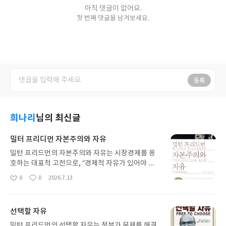
아직 댓글이 없어요.
첫 번째 댓글을 남겨보세요.
등록
희나리
님의 최신글
밀터 프리디먼 자본주의와 자유
밀턴 프리드먼의 자본주의와 자유는 시장경제를 옹
호하는 대표적 고전으로, “경제적 자유가 있어야 정
치적 자유도 지켜진다”는 주장을 핵심으로 밀어붙이
0
0
2026.7.13
좋
댓
작
는 책입니다. 정리하면, 자본주의와 자유는 “자유시
아
글
성
장에 대한 강한 신념이 어떤 논리로 구성되는가”를
요
일
보여주는 책이라서, 찬반을 떠나 경제와 정치의 관계
선택할 자유
를 생각하게 만드는 힘이 큽니다.
밀턴 프리드먼의 선택할 자유는 정부가 문제를 해결