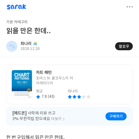
sarak
희나리
저
기본 카테고리
장
읽을 만은 한데..
희나리
팔로우
작
2020.12.20
성
일
차트 패턴
글
토마스 N. 불코우스키 저
쓴
이레미디어
이
평균
희나리
7.8 (43)
[애드온]
사락에 리뷰 쓰고
구매하기
3% 무한적립 받으세요
더보기
한 번 구입해서 읽은 만은 한데..