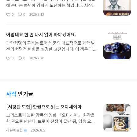
해 준다는 통념에 강하게 도전하는 책입니다. 시장경
제와 개인의 선택이 자유와 번영을 지키는 핵심이라
0
0
2026.7.13
좋
댓
작
는 주장을, 경제·복지·교육·인플레이션 같은 주제를
아
글
성
통해 설득력 있게 펼칩니다.
요
일
어렵네요 한 번 다시 읽어 봐야겠어요.
과학혁명의 구조는 토머스 쿤의 대표작으로 과학 발
전의 혁명적 변화를 설명한 고전입니다. 이 책은 과학
이 점진적 누적이 아닌 패러다임 전환으로 이뤄진다
0
0
2026.2.20
좋
댓
작
는 점을 강조합니다.토머스 쿤이 1962년 출간한 이
아
글
성
책은 과학철학의 전통적 관점을 뒤집었습니다. 쿤은
요
일
과학사를 정상과학, 위기, 혁명, 새 정상과학의 4단계
로 구조화하며 패러다임의 역학을 핵심으로 봅니다.
사락
인기글
[서평단 모집] 한권으로 읽는 오디세이아
크리스토퍼 놀란 감독의 영화 『오디세이』 원작을
한 권으로 만난다. 트로이 전쟁이 끝난 뒤, 영웅 오디
세우스는 고향 이타케로 돌아가기 위해 키클롭스, 마
별
리뷰어클럽
2026.8.5
녀 키르케, 세이렌의 노래, 포세이돈의 분노를 헤쳐
명
작