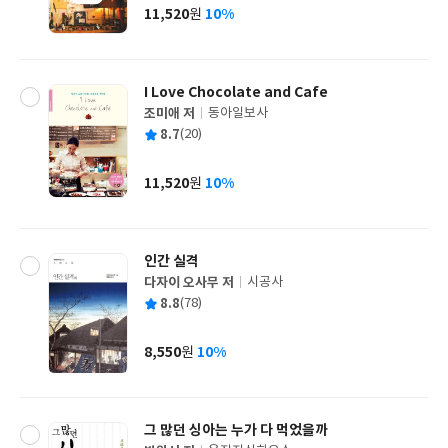
사
11,520
10%
원
가
격
I Love Chocolate and Cafe
조미애 저
동아일보사
글
평
8.7
(20)
쓴
출
균
이
판
사
11,520
10%
원
가
격
인간 실격
다자이 오사무 저
시공사
글
평
8.8
(78)
쓴
출
균
이
판
사
8,550
10%
원
가
격
그 많던 싱아는 누가 다 먹었을까