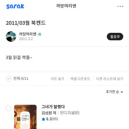
sarak
까망머리앤
저
2011/03월 북켄드
장
까망머리앤
팔로우
작
2011.3.2
성
일
3월 읽을 책들~
전체 0/11
카트 넣기
엑셀 다운로드
다른 리스트에 넣기
추가한 순
그녀가 말했다
김성원 저
인디고(글담)
글
평
8.3
(65)
쓴
출
균
이
판