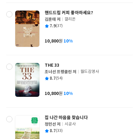
핸드드립 커피 좋아하세요?
김훈태 저
갤리온
글
평
7.9
(37)
쓴
출
균
이
판
사
10,800
10%
원
가
격
THE 33
조너선 프랭클린 저
월드김영사
글
평
8.7
(54)
쓴
출
균
이
판
사
10,800
10%
원
가
격
집 나간 마음을 찾습니다
정민선 저
시공사
글
평
8.7
(33)
쓴
출
균
이
판