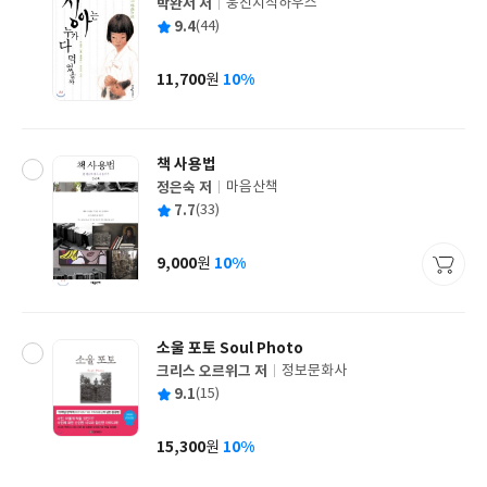
박완서 저
웅진지식하우스
글
평
9.4
(44)
쓴
출
균
이
판
사
11,700
10%
원
가
격
책 사용법
정은숙 저
마음산책
글
평
7.7
(33)
쓴
출
균
이
판
사
9,000
10%
원
가
격
소울 포토 Soul Photo
크리스 오르위그 저
정보문화사
글
평
9.1
(15)
쓴
출
균
이
판
사
15,300
10%
원
가
격