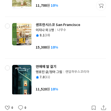
사
11,700
10%
원
가
격
샌프란시스코 San Francisco
이지나 외 1명
나무수
글
평
8.1
(18)
쓴
출
균
이
판
사
15,300
10%
원
가
격
연애에 말 걸기
명로진 글/정아 그림
랜덤하우스코리아
글
평
7.8
(11)
쓴
출
균
이
판
사
11,520
10%
원
가
격
0
0
좋
댓
작