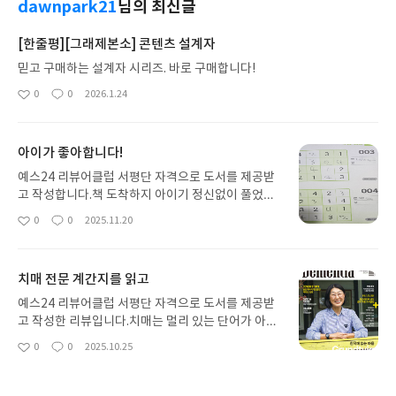
dawnpark21
님의 최신글
[한줄평][그래제본소] 콘텐츠 설계자
믿고 구매하는 설계자 시리즈. 바로 구매합니다!
0
0
2026.1.24
좋
댓
작
아
글
성
요
일
아이가 좋아합니다!
예스24 리뷰어클럽 서평단 자격으로 도서를 제공받
고 작성합니다.책 도착하지 아이기 정신없이 풀었습
니다.어렵지 않고 재밌네요.끝까지 집중력 잃지 않고
0
0
2025.11.20
좋
댓
작
좋았습니다!매일 게임하는 대신,이렇게 조금씩 재미
아
글
성
를 느끼니 보기도 좋고아이 두뇌 계발에도 좋은 것 같
요
일
습니다.초등학생에게적극 추천합니다!#리뷰어클럽
치매 전문 계간지를 읽고
리뷰
예스24 리뷰어클럽 서평단 자격으로 도서를 제공받
고 작성한 리뷰입니다.치매는 멀리 있는 단어가 아니
다. 누군가의 부모님일 수도, 언젠가는 나 자신일 수
0
0
2025.10.25
좋
댓
작
도 있다. 그래서 ‘치매를 이야기하는 잡지’라는 말에
아
글
성
처음엔 마음이 무거웠다. 그러나 Dementia 창간호
요
일
는 달랐다. 이 잡지는 병을 다루지 않는다. 사람을 다