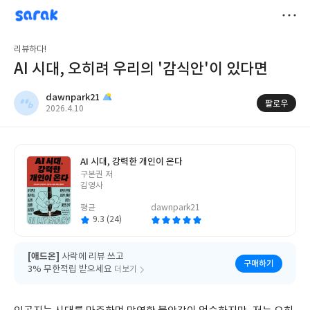
sarak
dawnpark21
저
리뷰하다!
장
AI 시대, 오히려 우리의 '감식안'이 있다면
dawnpark21
팔로우
작
2026.4.10
성
일
AI 시대, 강력한 개인이 온다
글
구본권 저
쓴
김영사
이
평균
dawnpark21
9.3 (24)
[애드온]
사락에 리뷰 쓰고
구매하기
3% 무한적립 받으세요
더보기