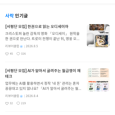
룬다.양현덕 발행인의 창간사는 “치매 친화 사회”라
는 말의 무게를 진심으로 품고 있었다. 병을 치료하는
사회에서, 함께 살아주는 사회로 나아가자는 선언이
사락
인기글
었다. 그 말은 슬로건이 아니라 방향이었다.표지를 장
식한 용인해바라기요양원 이야기는 그 방향의 현실
[서평단 모집] 한권으로 읽는 오디세이아
적 모델이었다. 정원과 텃밭이 있는 전원형 시설, “치
크리스토퍼 놀란 감독의 영화 『오디세이』 원작을
매 어르신의 행동에는 이유가 있다”는 배정은 원장의
한 권으로 만난다. 트로이 전쟁이 끝난 뒤, 영웅 오디
철학! 그곳에서는 돌봄이 ‘직무’가 아니라 삶의 형태
세우스는 고향 이타케로 돌아가기 위해 키클롭스, 마
로 존재했다. 나는 그 문장을 읽으며, 진짜 인간다운
별
리뷰어클럽
2026.8.5
녀 키르케, 세이렌의 노래, 포세이돈의 분노를 헤쳐
돌봄이란 ‘통제’가 아니라 ‘이해’에서 시작된다는 사
명
작
45
326
나간다. 그리스 철학 전공자인 옮긴이가 호메로스의
실을 배웠다.특집 기사 ‘한국에 없는 마을’에서는 일
좋
댓
작
성
아
글
성
방대한 24권 서사를 현대적이고 자연스러운 한국어
본 후지사와의 그룬트비 마을이 소개된다. 그곳은 치
일
요
일
로 풀어내, 고전이 낯선 독자도 이야기의 흐름을 놓치
매 환자가 ‘보호받는 존재’가 아니라 ‘함께 살아가는
지 않고 끝까지 읽을 수 있다. 3천 년을 이어 온 귀향
[서평단 모집] AI가 알아서 굴려주는 월급쟁이 재
구성원’으로 존중받는 마을이었다. 그 이야기를 읽으
과 모험의 대서사시가 가장 읽기 편한 번역으로 새롭
며 문득, 한국에도 언젠가 그런 마을이 생기길 바랐
테크
게 펼쳐진다.한권으로 읽는 오디세이아글쓴이호메로
다. 가족의 한계를 넘어, 사회 전체가 한 사람의 기억
업무에는 AI를 활용하면서 정작 '내 돈' 관리는 혼자
스 저/육혜원 역출판사이화북스 예스24 바로가기 닫
을 함께 지켜주는 공동체 말이다.Dementia는 단지
끙끙대고 있지 않나요? 『AI가 알아서 굴려주는 월급
기모집인원 : 5명신청기간 : 2026.08.05 ~ 2026.08.
감성에 머물지 않는다. 알츠하이머 신약 *레켐비(Le
쟁이 재테크』는 챗GPT·클로드·제미나이·퍼플렉시
09발표일자 : 2026.08.13리뷰 작성기한 : 도서/상품
별
리뷰어클럽
2026.8.4
qembi)*의 비용 효과성 논란을 다루며 과학과 정책
티를 나만의 재테크 팀으로 만드는 실전 가이드입니
받고 2주 이내 ▶ 주소/연락처 업데이트 : 신청 전 상
명
작
의 현실까지 짚어낸다. 하지만 그 결론은 의외로 단순
32
219
다. 재무 진단부터 주식 투자, 부동산, 절세, 자산 관
좋
댓
작
성
품 받으실 주소/연락처를 업데이트 해주세요! (선정
했다.“약보다 중요한 건, 인간의 존엄이다.”이 한 문장
아
글
성
리 자동화 루틴까지, 코딩 없이도 프롬프트 하나로 2
일
후 수정 불가)▶ 서평단 신청 방법 : 기대평 댓글을 작
이 오히려 모든 연구와 통계를 넘어선 진실로 다가왔
요
일
0년 차 재무 전문가의 맞춤 조언을 받을 수 있습니다.