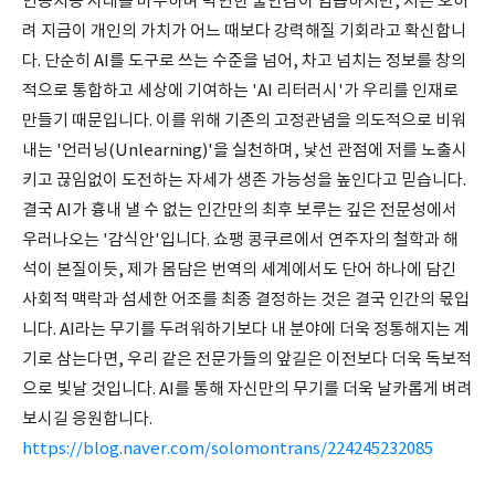
인공지능 시대를 마주하며 막연한 불안감이 엄습하지만, 저는 오히
려 지금이 개인의 가치가 어느 때보다 강력해질 기회라고 확신합니
다. 단순히 AI를 도구로 쓰는 수준을 넘어, 차고 넘치는 정보를 창의
적으로 통합하고 세상에 기여하는 'AI 리터러시'가 우리를 인재로
만들기 때문입니다. 이를 위해 기존의 고정관념을 의도적으로 비워
내는 '언러닝(Unlearning)'을 실천하며, 낯선 관점에 저를 노출시
키고 끊임없이 도전하는 자세가 생존 가능성을 높인다고 믿습니다.
결국 AI가 흉내 낼 수 없는 인간만의 최후 보루는 깊은 전문성에서
우러나오는 '감식안'입니다. 쇼팽 콩쿠르에서 연주자의 철학과 해
석이 본질이듯, 제가 몸담은 번역의 세계에서도 단어 하나에 담긴
사회적 맥락과 섬세한 어조를 최종 결정하는 것은 결국 인간의 몫입
니다. AI라는 무기를 두려워하기보다 내 분야에 더욱 정통해지는 계
기로 삼는다면, 우리 같은 전문가들의 앞길은 이전보다 더욱 독보적
으로 빛날 것입니다. AI를 통해 자신만의 무기를 더욱 날카롭게 벼려
보시길 응원합니다.
https://blog.naver.com/solomontrans/224245232085