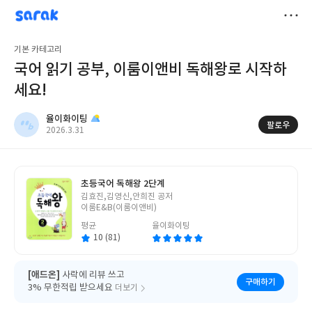
sarak
율이화이팅
저
기본 카테고리
장
국어 읽기 공부, 이룸이앤비 독해왕로 시작하
세요!
율이화이팅
팔로우
작
2026.3.31
성
일
초등국어 독해왕 2단계
글
김효진,김영신,안희진 공저
쓴
이룸E&B(이룸이앤비)
이
평균
율이화이팅
10 (81)
[애드온]
사락에 리뷰 쓰고
구매하기
3% 무한적립 받으세요
더보기