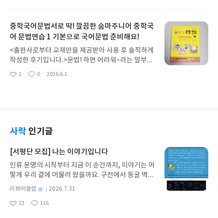
아
글
성
요.율이네가 선택한 초등국어 어휘문제집은 바로 이
것이 중요하고 이것이 학습의 기본이 된다는 사실을
요
일
룸이앤비의 <초등국어 어휘왕>입니다.초등 시기의
놓치시는 분들이 많더라고요.그래서 글 읽기 능력을
어휘 학습은 정말 중요성을 강조하고 또 강조해도 부
중학국어문법서로 딱! 깔끔한 숨마주니어 중학국
길러주는 연습, 꼭 필요합니다.초등 독해훈련은 생각
족하지 않은데요.이룸이앤비 <초등국어 어휘왕>은
어 문법연습 1 기본으로 국어문법 준비해요!
하는 힘과 학습 역량의 '기초 체력'을 만들어주기 때
초3~초6 학기별 총 8권으로 구성되어 있어서 각 학
문에 매일매일 꾸준히 해 주는 것이 좋아요.읽으면서
<출판사로부터 교재만을 제공받아 사용 후 솔직하게
년 별 학습 어휘들을 골고루 익힐 수 있더라고요.사춘
자연스럽게 '이 글이 말하려는 바가 무엇인지'를 추
작성한 후기입니다.>문법! 하면 어려워~라는 말부터
기에 키가 폭풍 성장하는 것처럼 어휘력은 초등 시기
론하는 습관이 길러진다면 독해의 기술이 있다고 생
절로 나오는데요.중1이나 중2 또는 문법 노베이스 중
에 폭발적으로 늘어난다고 해요.입학 전 어휘력은 약
1
0
2026.6.1
각해도 되겠지요.앞서 말한 것처럼 초등 학습은 글로
좋
댓
작
3의 첫 문법 교재로 적합한 중학국어문제집 <숨마주
5000개 단어를 아는 수준에서 초등 6년 동안 약 4만
아
글
성
된 정보를 파악하고 이해하는 데서부터 시작됩니다.
니어 중학 국어 문법 연습 1(기본)>을 소개합니다.도
요
일
개의 새 어휘를 접하게 되면서 정말 많은 어휘를 알게
그래서 독서가 약하다면 자연스럽게 사회, 과학 뿐 아
대체 왜 배워야하는지 납득되지 않으면 받아들이기
된답니다.재미있는 것은 왠만한 사회생활에 필요한
니라 수학도 흔들릴 수 밖에 없어요.문제가 말하는 바
어렵고, 당연히 그냥 외우는 부분이 되어버리는 게 문
어휘들은 초등 시기에 모두 익히게 된다고 해요.그러
를 알지 못하면 답을 찾아내기 어려운 것이 당연하지
법인데요.바탕이 이렇다보니 문법은 당연히 공부하
니까 초등 시기에 어휘를 더욱 더 열심히 익혀야겠지
않을까요?숨마어린이 <초등국어 독해왕>은 스스로
기 어려운 부분이라고 인식되기 마련입니다.학교에
사락
인기글
요?초등 국어 어휘왕은 아이들이 학습하기 지루하지
공부하는 아이로 자라게 하는 점검 습관을 마련해 주
서도 이러한 현실로 암기를 강요할 수 밖에 없고, 시
않도록 재미있고 다양한 문제로 준비되어 있어요.새
는데요.지문을 읽고 핵심요약 체크로 글의 핵심 정보
험대비용 벼락치기 암기가 될 수 밖에 없겠죠.문법은
[서평단 모집] 나는 이야기입니다
로운 어휘 학습, 기초 맞춤법 학습, 띄어쓰기와 원고
를 스스로 확인해봅니다.그리고 약점 분석 유형을 자
특히나 말을 잘하는 것과는 전혀 다른 문제인데요.한
지쓰기, 올바른 발음, 문장표현, 교과 어휘까지 꼼꼼
주 틀리는 유형을 체크해 볼 수 있답니다.<초등국어
인류 문명의 시작부터 지금 이 순간까지, 이야기는 어
국어를 설명하는 것이 문법이기에 진입장벽이 높을
하게 어휘력을 기를 수 있는 문제들을 제공해 주더라
독해왕>에서는 문학과 비문학을 골고루 다뤄주기 때
떻게 우리 곁에 머물러 왔을까요. 구전에서 동굴 벽화
수 밖에 없지요.그래서 문법을 외우는 것으로 끝내는
구요.어휘력은 순식간에 향상되는 것이 아니잖아요?
문에 설명문, 논설문, 전기문, 동화, 동시, 생활문, 기
와 점토판을 거쳐 종이와 책으로, 그리고 오늘날 수천
것이 아니라 분류하고 규칙을 찾고 조건을 적용해보
별
리뷰어클럽
2026.7.31
일차별로 꾸준하게 학습 스케줄에 따라 집중하여 학
행문 등 다양한 글을 읽어내는 연습을 할 수 있습니
권의 인쇄본으로 이어지는 이야기의 여정을 따라가
면서 기준을 잡고 근거로 판정해야하는 것이 문법입
명
작
습한다면 쌓이고 쌓여서 어느 순간 어휘력이 쑥 향상
23
116
다.이런 글들을 접하고, 읽어내면서 자연스럽게 제대
는 그림책입니다. 때로는 즐거움을, 때로는 위로를,
니다.이런 문법을 체계적으로 정리하고 학습하게 해
좋
댓
작
성
된 것을 느끼게 될 꺼에요.초등 2~3학년 아이들이 읽
로 읽는 연습을 하게 되는 것이지요.다양한 글들을 스
아
글
성
때로는 두려움의 대상이 되기도 했던 이야기가 우리
주는 것이 <숨마주니어 중학 국어 문법 연습 1(기본)
일