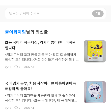
등록
율이화이팅
님의 최신글
초등 국어 어휘문제집, 역시 이룸이앤비 어휘왕
입니다!
<업체로부터 교재 만을 제공 받아 활용 후 솔직하게
작성한 후기입니다.>저희 아이들은 심심하면 책 읽
는 책순이들인데요.큰 아이가 초등 고학년이 되니 갑
1
0
2026.7.31
좋
댓
작
자기 어휘에서 구멍이 보이더라고요.다양한 책을 읽
아
글
성
힌다고 읽혔는데, 어휘가 어려워지다보니 들어보지
요
일
못한 어휘 때문에 고민하게 되더라고요.그래서 어휘
국어 읽기 공부, 처음 시작이라면 이룸이앤비 독
를 제대로 정리해야겠다고 생각했어요.이런 경험 덕
해왕이 딱 좋아요!
분에 둘째 율이는 초등 1학년이지만 어휘 연습을 꼼
꼼히 하고 있어요.독서도 열심히 하고 어휘 학습도 같
<업체로부터 교재만을 제공받아 활용 후 솔직하게
이 진행하다보니 확실히 국어에 자신감 있는 아이로
작성한 후기입니다.>초등 독해 훈련, 왜 꼭 해야할까
자라고 있답니다.덕분에 글밥많은 책들도 무리없이
요?독서를 꾸준히 하는 것이 중요하다는 사실은 누구
1
0
2026.7.1
읽어내게 되었구요.책을 더 사랑하는 아이가 되었지
좋
댓
작
나 알꺼에요.그런데, 글을 읽어내는 능력을 길러주는