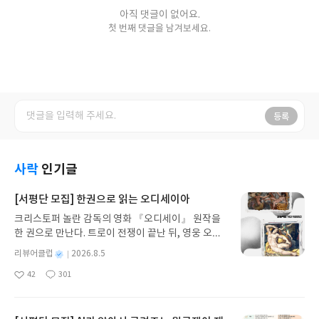
아직 댓글이 없어요.
첫 번째 댓글을 남겨보세요.
등록
사락
인기글
[서평단 모집] 한권으로 읽는 오디세이아
크리스토퍼 놀란 감독의 영화 『오디세이』 원작을
한 권으로 만난다. 트로이 전쟁이 끝난 뒤, 영웅 오디
세우스는 고향 이타케로 돌아가기 위해 키클롭스, 마
별
리뷰어클럽
2026.8.5
녀 키르케, 세이렌의 노래, 포세이돈의 분노를 헤쳐
명
작
42
301
나간다. 그리스 철학 전공자인 옮긴이가 호메로스의
좋
댓
작
성
아
글
성
방대한 24권 서사를 현대적이고 자연스러운 한국어
일
요
일
로 풀어내, 고전이 낯선 독자도 이야기의 흐름을 놓치