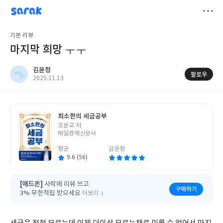
sarak
김윤정
저
기본 리뷰
장
마지막 희망 ㅜㅜ
김윤정
팔로우
작
2025.11.13
성
일
최소한의 세금공부
글
조문교 저
쓴
매일경제신문사
이
평균
김윤정
9.6 (56)
[애드온]
사락에 리뷰 쓰고
구매하기
3% 무한적립 받으세요
더보기