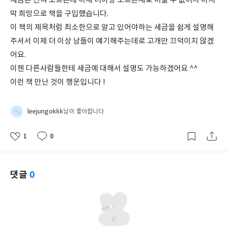
세금은 전혀 모르는데 이제 더이상 모르는채로 미룰 수 없어서 마지
막 희망으로 책을 구입했습니다.
이 책의 제목처럼 최소한으로 알고 있어야하는 세금을 쉽게 설명해
주셔서 이제 더 이상 남들이 얘기해주는데로 고개만 끄덕이지 않겠
어요.
이젠 다른사람들한테 세금에 대해서 설명도 가능하겠어요 ^^
이런 책 만난 것이 행운입니다 !
leejungokkk
님이 좋아합니다
1
0
좋
댓
작
아
글
성
요
일
댓글
0