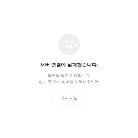
네
트
워
크
오
서버 연결에 실패했습니다.
류
불편을 드려 죄송합니다.
잠시 후 다시 접속을 시도해주세요.
다시 시도