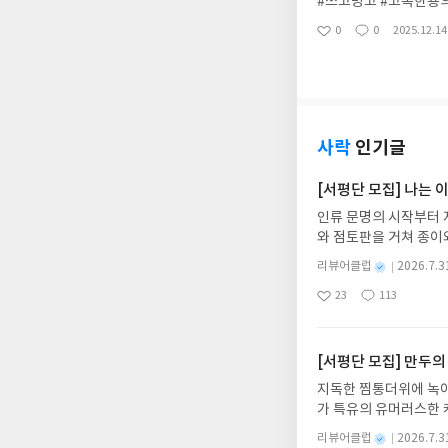
#쓰고빙고 #고독한용
0
0
2025.12.14
좋
댓
작
아
글
성
요
일
사락
인기글
[서평단 모집] 나는
인류 문명의 시작부터 
와 점토판을 거쳐 종이
는 그림책입니다. 때로
별
리뷰어클럽
2026.7.3
상에 어떻게 녹아들어 
명
작
23
113
하게 합니다.나는 이
좋
댓
작
성
아
글
성
집인원 : 10명신청기간 : 
일
요
일
2주 이내 ▶ 주소/연락
불가)▶ 서평단 신청 
[서평단 모집] 만두의
갑니다!! ※ 신청 전, 
지독한 찜통더위에 녹아
'사락'으로 개편되어 
가 특유의 유머러스한 
닌 회원정보상의 주소/
위가 싹 가시는 통쾌한
제외되거나 배송에서 누락
별
리뷰어클럽
2026.7.3