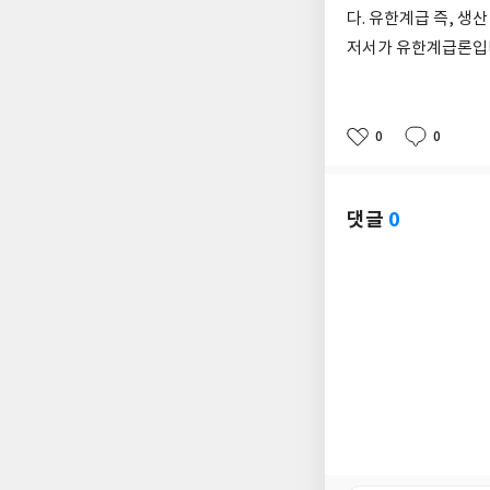
다. 유한계급 즉, 
저서가 유한계급론입니
0
0
좋
댓
작
아
글
성
요
일
댓글
0