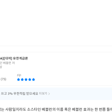
ok]
[대여] 유한계급론
인 베블런 저
성
zip
 (75)
 쓰고
3% 무한적립 받으세요
더보기
없는 사람일지라도 소스타인 베블런의 이름 혹은 베블런 효과는 한 번쯤 들