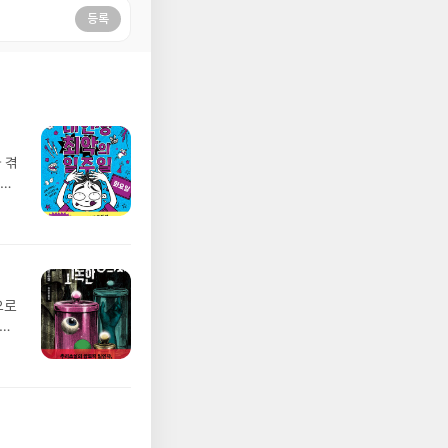
등록
 겪
일약
요
지금
에
 스
영하
로
으로
루를
 애
같은
유