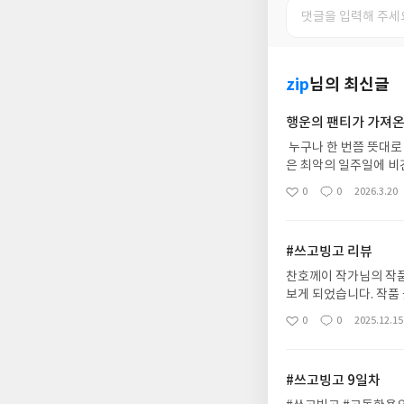
zip
님의 최신글
행운의 팬티가 가져온
누구나 한 번쯤 뜻대로
은 최악의 일주일에 비
스타가 되어버린 저스틴
0
0
2026.3.20
좋
댓
작
한 날로 어떤 머리 모
아
글
성
부터 시작입니다. 멋진
요
일
가운데 머리가 없어져버
#쓰고빙고 리뷰
카치 캔디맛 틀니 접착
고 하루를 무사히 마칠
찬호께이 작가님의 작품
안 좋은 일이 몰려오는
보게 되었습니다. 작품
보며 저항없이 웃음도 
독자라면 무척 만족할 
0
0
2025.12.15
좋
댓
작
느낌도 들었어요. 내 
아
글
성
쾌한 저스틴을 만날 수
요
일
#쓰고빙고 9일차