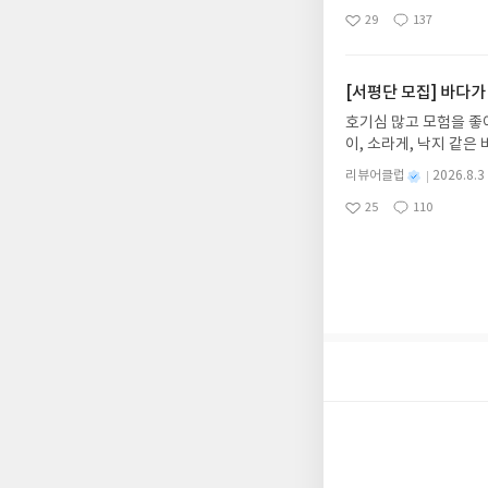
냉면 물결 속에서 짜릿
명
작
작성해주셔야 합니다. (
29
137
션)글쓴이윤식이 저출판사소
좋
댓
작
성
리뷰 작성 시 이후 선
아
글
성
2026.08.06리뷰 작
일
를 권장합니다.
요
일
이트 해주세요! (선정 
첨확률이 올라갑니다!! ※
[서평단 모집] 바다가
락'으로 개편되어 별도
호기심 많고 모험을 좋
소/연락처 (클릭 시 수
이, 소라게, 낙지 같
습니다(재발송 불가). 
데, 과연 바다에 무슨
성)- 기간내 미작성, 
별
리뷰어클럽
2026.8.3
보세요!바다가 사라졌다
명
작
개인의 감상이 포함된 
25
110
6.08.03 ~ 2026.
좋
댓
작
성
아
글
성
데이트 : 신청 전 상품
일
요
일
기대평 댓글을 작성해주
해주세요!- '사락' 개
개설하지 않으셔도 됩니
처 (클릭 시 수정 가
될 수 있습니다(재발송 
스트가 아닌 '리뷰'로 
서 제외될 수 있습니다