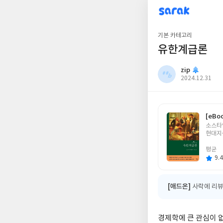
sarak
zip
기본 카테고리
유한계급론
zip
작
2024.12.31
성
일
[eBo
글
소스타
쓴
현대지
이
평균
9.4
[애드온]
사락에 리뷰
경제학에 큰 관심이 