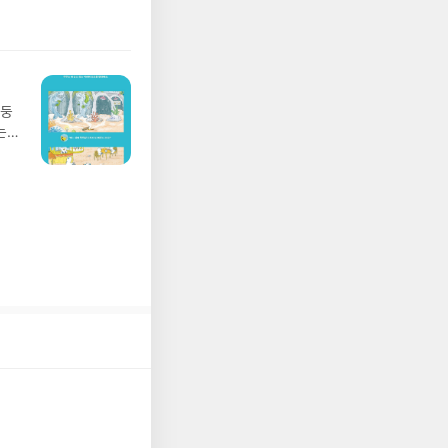
 날 (찜통더위 에디
관한
.08.04발표일자 :
리뷰
 주소/연락처를 업데
리뷰를 올려주시면 당
존 YES블로그는 '사
아닌 회원정보상의 주
망둥
송에서 누락될 수 있
는
 아닌 '리뷰'로 작
져
다.- 리뷰어클럽은
02
 업
 :
 확인
도로
연락
누락
(포
정에