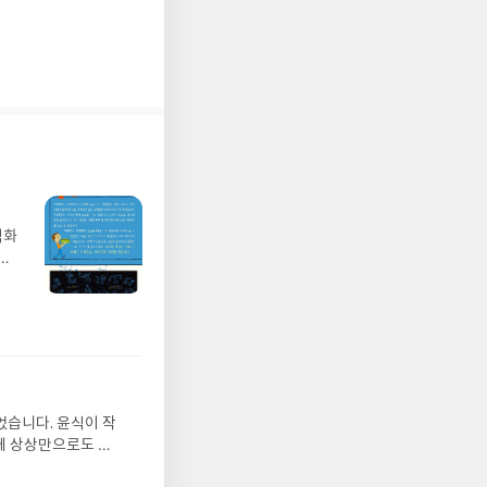
벽화
가
 일
발견
기모
 받고
수정
올라
그는
었습니다. 윤식이 작
 아
게 상상만으로도 더
에서
 풍덩 빠진 차가운
뷰를