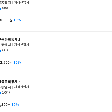
조동일 저
지식산업사
글
평
0
(0)
쓴
출
균
이
판
사
18,000
10%
원
가
격
한국문학통사 5
조동일 저
지식산업사
글
평
6
(1)
쓴
출
균
이
판
사
22,500
10%
원
가
격
한국문학통사 6
조동일 저
지식산업사
글
평
10
(1)
쓴
출
균
이
판
사
6,300
10%
원
가