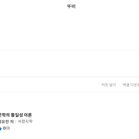
뚜비
카트 넣기
엑셀 다운
문학의 통일성 이론
최유찬 저
서정시학
글
평
0
(0)
쓴
출
균
이
판