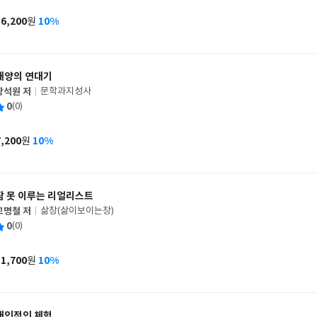
이
판
사
16,200
10%
원
가
격
태양의 연대기
장석원 저
문학과지성사
글
평
0
(0)
쓴
출
균
이
판
사
7,200
10%
원
가
격
잠 못 이루는 리얼리스트
고명철 저
삶창(삶이보이는창)
글
평
0
(0)
쓴
출
균
이
판
사
11,700
10%
원
가
격
개인적인 체험