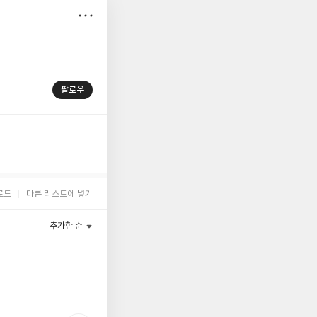
저
장
팔로우
로드
다른 리스트에 넣기
추가한 순