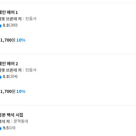
제인 에어 1
샬롯 브론테 저
민음사
글
평
8.8
(280)
쓴
출
균
이
판
사
11,700
10%
원
가
격
제인 에어 2
샬롯 브론테 저
민음사
글
평
8.8
(204)
쓴
출
균
이
판
사
11,700
10%
원
가
격
정본 백석 시집
백석 저
문학동네
글
평
9.5
(16)
쓴
출
균
이
판