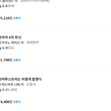
존 윌리엄스 저
알에이치코리아(RHK)
글
평
8.8
(834)
쓴
출
균
이
판
사
15,120
10%
원
가
격
용의자 X의 헌신
히가시노 게이고 저
현대문학
글
평
8.9
(531)
쓴
출
균
이
판
사
11,700
10%
원
가
격
차라투스트라는 이렇게 말했다
프리드리히 니체 저
민음사
글
평
8.3
(1,002)
쓴
출
균
이
판
사
14,400
10%
원
가
격