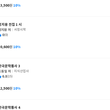
사
13,500
10%
원
가
격
정지용 전집 1 시
정지용 저
서정시학
글
평
0
(0)
쓴
출
균
이
판
사
30,600
10%
원
가
격
한국문학통사 3
조동일 저
지식산업사
글
평
6.8
(15)
쓴
출
균
이
판
사
22,500
10%
원
가
격
한국문학통사 4