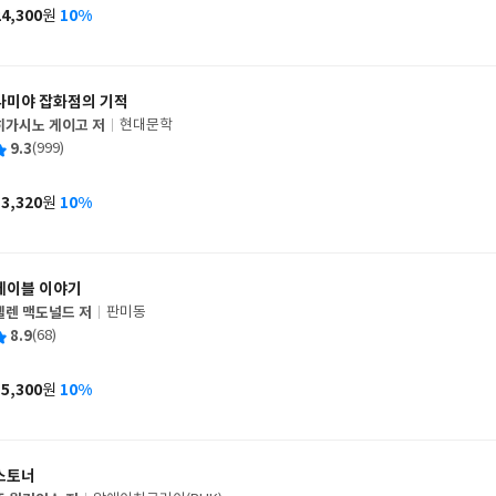
사
24,300
10%
원
가
격
나미야 잡화점의 기적
히가시노 게이고 저
현대문학
글
평
9.3
(999)
쓴
출
균
이
판
사
13,320
10%
원
가
격
메이블 이야기
헬렌 맥도널드 저
판미동
글
평
8.9
(68)
쓴
출
균
이
판
사
15,300
10%
원
가
격
스토너