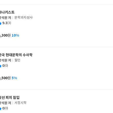
격
아나키스트
장석원 저
문학과지성사
글
평
9.3
(3)
쓴
출
균
이
판
사
6,300
10%
원
가
격
한국 현대문학의 수사학
장석원 저
월인
글
평
0
(0)
쓴
출
균
이
판
사
9,500
5%
원
가
격
낯선 피의 침입
장석원 저
서정시학
글
평
0
(0)
쓴
출
균