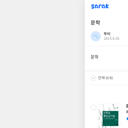
sarak
문학
뚜비
작
2015.6.26
성
일
문학
전체 0/41