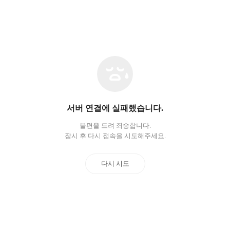
네
트
워
크
오
서버 연결에 실패했습니다.
류
불편을 드려 죄송합니다.
잠시 후 다시 접속을 시도해주세요.
다시 시도