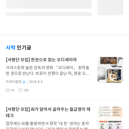
사락
인기글
[서평단 모집] 한권으로 읽는 오디세이아
크리스토퍼 놀란 감독의 영화 『오디세이』 원작을
한 권으로 만난다. 트로이 전쟁이 끝난 뒤, 영웅 오디
세우스는 고향 이타케로 돌아가기 위해 키클롭스, 마
별
리뷰어클럽
2026.8.5
녀 키르케, 세이렌의 노래, 포세이돈의 분노를 헤쳐
명
작
41
283
나간다. 그리스 철학 전공자인 옮긴이가 호메로스의
좋
댓
작
성
아
글
성
방대한 24권 서사를 현대적이고 자연스러운 한국어
일
요
일
로 풀어내, 고전이 낯선 독자도 이야기의 흐름을 놓치
지 않고 끝까지 읽을 수 있다. 3천 년을 이어 온 귀향
[서평단 모집] AI가 알아서 굴려주는 월급쟁이 재
과 모험의 대서사시가 가장 읽기 편한 번역으로 새롭
테크
게 펼쳐진다.한권으로 읽는 오디세이아글쓴이호메로
업무에는 AI를 활용하면서 정작 '내 돈' 관리는 혼자
스 저/육혜원 역출판사이화북스 예스24 바로가기 닫