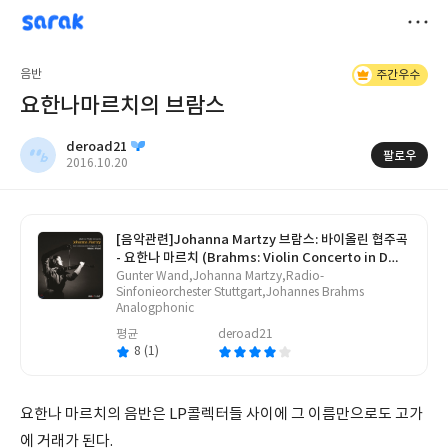
sarak
deroad21
저
음반
주간우수
장
요한나마르치의 브람스
deroad21
팔로우
작
2016.10.20
성
일
[음악관련]
Johanna Martzy 브람스: 바이올린 협주곡
- 요한나 마르치 (Brahms: Violin Concerto in D
Major, Op.77) [LP]
글
Gunter Wand,Johanna Martzy,Radio-
쓴
Sinfonieorchester Stuttgart,Johannes Brahms
이
Analogphonic
평균
deroad21
8 (1)
요한나 마르치의 음반은 LP콜렉터들 사이에 그 이름만으로도 고가
에 거래가 된다.