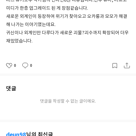
타츠 유키노부 작가님의 단다단8권 리뷰입니다.전투 유머, 러브코
미디가 한층 업그레이드 된 게 장점같습니다.
새로운 외계인이 등장하여 위기가 찾아오고 오카룽과 모모가 해결
해 나가는 이야기였는데요.
귀신이나 외계인만 다루다가 새로운 괴물?괴수까지 확장되어 더우
재밌었습니다.
0
0
좋
댓
작
아
글
성
요
일
댓글
댓글을 작성할 수 없는 글이에요.
deun98
님의 최신글