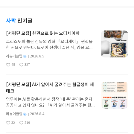
트 해준 것도 참…
사락
인기글
[서평단 모집] 한권으로 읽는 오디세이아
크리스토퍼 놀란 감독의 영화 『오디세이』 원작을
한 권으로 만난다. 트로이 전쟁이 끝난 뒤, 영웅 오디
세우스는 고향 이타케로 돌아가기 위해 키클롭스, 마
별
리뷰어클럽
2026.8.5
녀 키르케, 세이렌의 노래, 포세이돈의 분노를 헤쳐
명
작
45
327
나간다. 그리스 철학 전공자인 옮긴이가 호메로스의
좋
댓
작
성
아
글
성
방대한 24권 서사를 현대적이고 자연스러운 한국어
일
요
일
로 풀어내, 고전이 낯선 독자도 이야기의 흐름을 놓치
지 않고 끝까지 읽을 수 있다. 3천 년을 이어 온 귀향
[서평단 모집] AI가 알아서 굴려주는 월급쟁이 재
과 모험의 대서사시가 가장 읽기 편한 번역으로 새롭
테크
게 펼쳐진다.한권으로 읽는 오디세이아글쓴이호메로
업무에는 AI를 활용하면서 정작 '내 돈' 관리는 혼자
스 저/육혜원 역출판사이화북스 예스24 바로가기 닫
끙끙대고 있지 않나요? 『AI가 알아서 굴려주는 월급
기모집인원 : 5명신청기간 : 2026.08.05 ~ 2026.08.
쟁이 재테크』는 챗GPT·클로드·제미나이·퍼플렉시
09발표일자 : 2026.08.13리뷰 작성기한 : 도서/상품
별
리뷰어클럽
2026.8.4
티를 나만의 재테크 팀으로 만드는 실전 가이드입니
받고 2주 이내 ▶ 주소/연락처 업데이트 : 신청 전 상
명
작
32
219
다. 재무 진단부터 주식 투자, 부동산, 절세, 자산 관
좋
댓
작
성
품 받으실 주소/연락처를 업데이트 해주세요! (선정
아
글
성
리 자동화 루틴까지, 코딩 없이도 프롬프트 하나로 2
일
후 수정 불가)▶ 서평단 신청 방법 : 기대평 댓글을 작
요
일