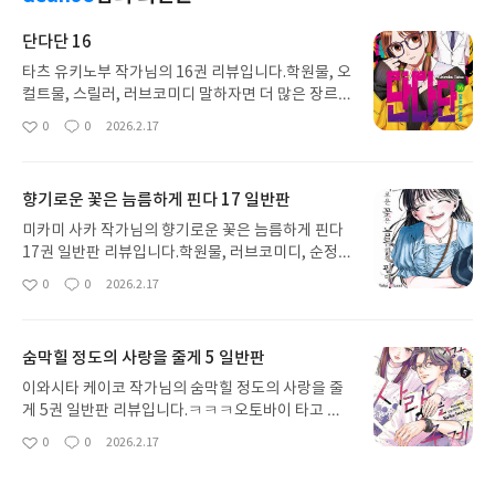
단다단 16
타츠 유키노부 작가님의 16권 리뷰입니다.학원물, 오
컬트물, 스릴러, 러브코미디 말하자면 더 많은 장르
를 가진 만화책이죠벌써 16권입니다. 액션과 개그들
0
0
2026.2.17
좋
댓
작
로 정신없지만 재밌게 보는 만화인데요애니메이션 1
아
글
성
기도 재밌게 봤어서 2기도 아는 내용이지만 재밌게
요
일
보고 있습니다.만화책도 너무 재밌네요
향기로운 꽃은 늠름하게 핀다 17 일반판
미카미 사카 작가님의 향기로운 꽃은 늠름하게 핀다
17권 일반판 리뷰입니다.학원물, 러브코미디, 순정
물 인데요 사납게 생기고 명문고에서 기겁을 하고 질
0
0
2026.2.17
좋
댓
작
색하는 고등학교에 다니는 남자주인공하지만 속은
아
글
성
깊고 자상한데요. 그걸 아는 여자주인공과 사이에 생
요
일
기는 사랑, 갈등 등을 해결해 나갑니다.
숨막힐 정도의 사랑을 줄게 5 일반판
이와시타 케이코 작가님의 숨막힐 정도의 사랑을 줄
게 5권 일반판 리뷰입니다.ㅋㅋㅋ오토바이 타고 여
친 잡으러 온 남친 어디있는 지 말도 안했는데 어찌
0
0
2026.2.17
좋
댓
작
알았는가??!!!아니 중요한 순간에 꼭 이런 심각한 문
아
글
성
제가 생겨야 하나요 ㅠㅠ?대타로 리히토가 기타리스
요
일