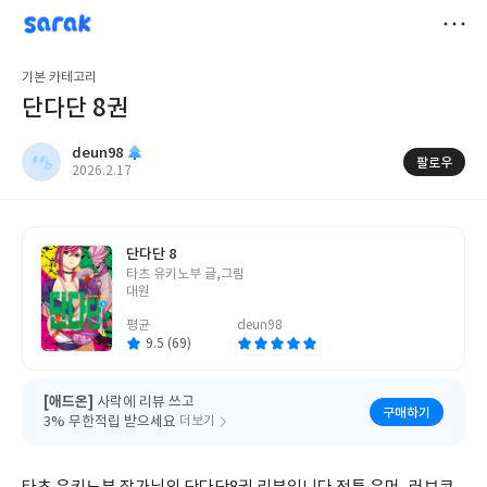
sarak
deun98
저
기본 카테고리
장
단다단 8권
deun98
팔로우
작
2026.2.17
성
일
단다단 8
글
타츠 유키노부 글,그림
쓴
대원
이
평균
deun98
9.5 (69)
[애드온]
사락에 리뷰 쓰고
구매하기
3% 무한적립 받으세요
더보기