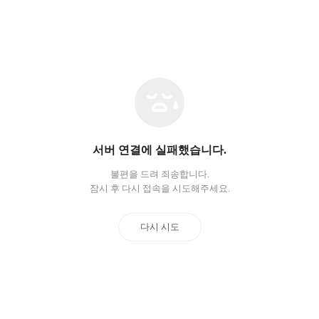
네
트
워
크
오
서버 연결에 실패했습니다.
류
불편을 드려 죄송합니다.
잠시 후 다시 접속을 시도해주세요.
다시 시도