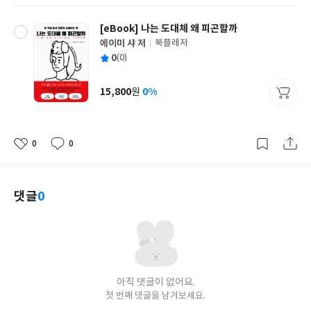
[eBook] 나는 도대체 왜 피곤할까
에이미 샤 저
북플레저
글
평
0
(0)
쓴
출
균
이
판
사
15,800
0%
원
가
격
0
0
좋
댓
작
아
글
성
요
일
댓글
0
아직 댓글이 없어요.
첫 번째 댓글을 남겨보세요.