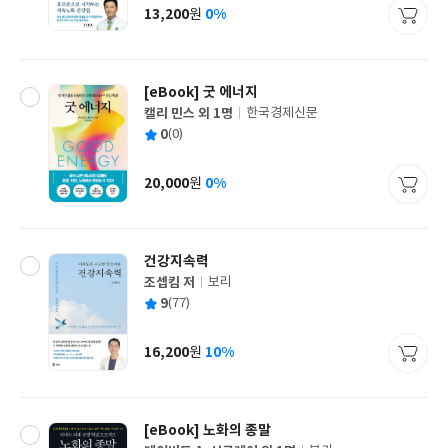
사
13,200
0%
원
가
격
[eBook] 굿 에너지
캘리 민스 외 1명
한국경제신문
글
평
0
(0)
쓴
출
균
이
판
사
20,000
0%
원
가
격
건강지속력
조셉킴 저
보리
글
평
9
(77)
쓴
출
균
이
판
사
16,200
10%
원
가
격
[eBook] 노화의 종말