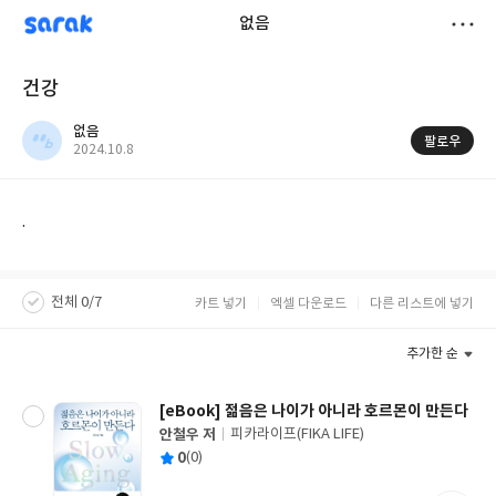
sarak
없음
저
건강
장
없음
팔로우
작
2024.10.8
성
일
.
전체 0/7
카트 넣기
엑셀 다운로드
다른 리스트에 넣기
추가한 순
[eBook] 젊음은 나이가 아니라 호르몬이 만든다
안철우 저
피카라이프(FIKA LIFE)
글
평
0
(0)
쓴
출
균
이
판