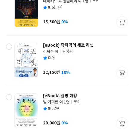
데이비드 A. 싱클레어 외 1명
부키
글
평
8.6
(134)
쓴
출
균
이
판
사
15,500
0%
원
가
격
[eBook] 닥터덕의 세포 리셋
김덕수 저
김영사
글
평
0
(0)
쓴
출
균
이
판
사
12,150
10%
원
가
격
[eBook] 질병 해방
빌 기퍼트 외 1명
부키
글
평
8
(324)
쓴
출
균
이
판
사
20,000
0%
원
가
격