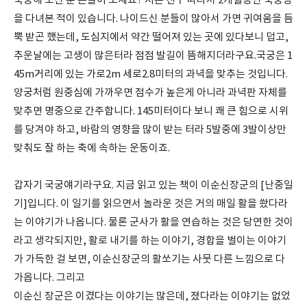
국궁해 보신 분 손들어 보세요? 저는 친구 따라서 2개월동안 국궁장
을 다녀본 적이 있습니다. 나이드신 분들이 많아서 가면 귀여움을 듬
뿍 받곤 했는데, 도심지에서 약간 떨어져 있는 곳에 있다보니 덥고,
추운날에는 고생이 많은터라 점점 발길이 뜸해지더라구요.국궁은 1
45m거리에 있는 가로2m 세로2.8미터의 과녁을 맞추는 것입니다.
양궁처럼 원중심에 가까우면 점수가 높은게 아니라 과녁판 자체를
맞추면 명중으로 간주합니다. 145미터이다 보니 쾌 큰 힘으로 시위
를 당겨야 하고, 바람의 영향을 많이 받는 터라 5발중에 3발이상만
맞춰도 잘 하는 축에 속하는 운동이죠.
갑자기 국궁얘기라구요. 지금 읽고 있는 책이 이순신장군의 [난중일
기]입니다. 이 일기를 읽으면서 놀라운 것은 거의 매일 활을 쐈다라
는 이야기가 나옵니다. 물론 군사가 활을 연습하는 것은 당연한 것이
라고 생각되지만, 활로 내기를 하는 이야기, 경합을 벌이는 이야기
가 가득한 걸 보면, 이순신장군의 활쏘기는 사뭇 다른 느낌으로 다
가옵니다. 그리고
이순신 장군은 이겼다는 이야기는 많은데, 졌다라는 이야기는 없었