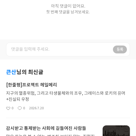
아직 댓글이 없어요.
첫 번째 댓글을 남겨보세요.
등록
큰산
님의 최신글
[한줄평]프로젝트 헤일메리
지구의 멸종위험, 그리고 타생물체와의 조우, 그레이스와 로키의 유머
+진실되 우정
0
0
2026.7.20
좋
댓
작
아
글
성
요
일
감시받고 통제받는 사회에 길들여진 사람들