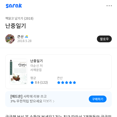
sarak
큰산
저
책읽고 남기기 (2018)
장
난중일기
큰산
팔로우
작
2018.5.28
성
일
난중일기
글
이순신 저
쓴
서해문집
이
평균
큰산
8.6 (122)
[애드온]
사락에 리뷰 쓰고
구매하기
3% 무한적립 받으세요
더보기