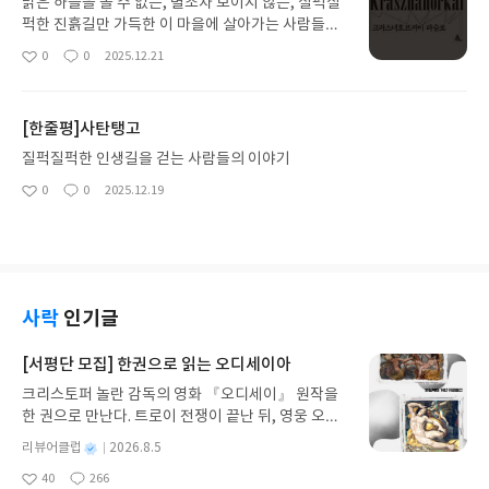
맑은 하늘을 볼 수 없는, 별조차 보이지 않는, 질퍽질
퍽한 진흙길만 가득한 이 마을에 살아가는 사람들의
일거수일투족을 그려내고 있다. 서로를 감시하며 질
0
0
2025.12.21
좋
댓
작
투하며 의심하며 살아가고 공동농장이란 허울뿐인
아
글
성
이상향의 희망을 쫓는 안타까운 사람들, 그들의 삶의
요
일
결과는 누군가의 결단과 행동에 의한 것일뿐 자기스
[한줄평]사탄탱고
스로 개척해나가는 사람이 없다.이들이 살아가는 모
습이 지금 현대를 살아가는 사람들과 별반 다르지 않
질퍽질퍽한 인생길을 걷는 사람들의 이야기
음을, 정치와 미디어에 의해 결정되어지고 오늘 하루
0
0
2025.12.19
좋
댓
작
인기있는 드라마나 영화를 보며, 맛난 음식먹고 술취
아
글
성
하며 잠들어 살아가는 대부분의 모습이 비취어진
요
일
다 공무원 서기관들은 나를 어떤 문구로 나를 표현할
지 궁금해진다. '대부분의 사람과 별반차이 없음'으
로 끝나는 건 아닌지
사락
인기글
[서평단 모집] 한권으로 읽는 오디세이아
크리스토퍼 놀란 감독의 영화 『오디세이』 원작을
한 권으로 만난다. 트로이 전쟁이 끝난 뒤, 영웅 오디
세우스는 고향 이타케로 돌아가기 위해 키클롭스, 마
별
리뷰어클럽
2026.8.5
녀 키르케, 세이렌의 노래, 포세이돈의 분노를 헤쳐
명
작
40
266
나간다. 그리스 철학 전공자인 옮긴이가 호메로스의
좋
댓
작
성