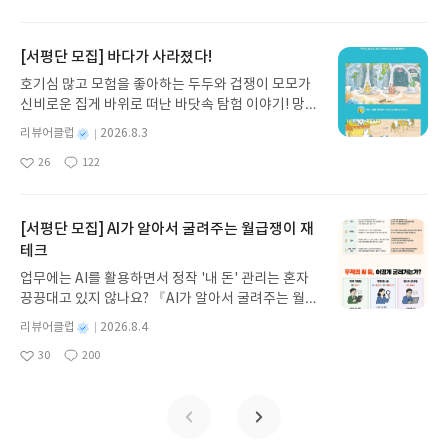
아
글
성
방대한 24권 서사를 현대적이고 자연스러운 한국어
일
요
일
로 풀어내, 고전이 낯선 독자도 이야기의 흐름을 놓치
지 않고 끝까지 읽을 수 있다. 3천 년을 이어 온 귀향
[서평단 모집] 바다가 사라졌다!
과 모험의 대서사시가 가장 읽기 편한 번역으로 새롭
호기심 많고 모험을 좋아하는 두두와 겁쟁이 모모가
게 펼쳐진다.한권으로 읽는 오디세이아글쓴이호메로
신비로운 집게 바위로 떠난 바닷속 탐험 이야기! 망둥
스 저/육혜원 역출판사이화북스 예스24 바로가기 닫
이, 소라게, 낙지 같은 바다 친구들과 신나게 놀던 중
기모집인원 : 5명신청기간 : 2026.08.05 ~ 2026.08.
별
리뷰어클럽
2026.8.3
갑자기 거대해진 집게 바위의 비밀을 마주하게 되는
명
작
09발표일자 : 2026.08.13리뷰 작성기한 : 도서/상품
26
122
데, 과연 바다에 무슨 일이 벌어진 걸까요? 상상력을
좋
댓
작
성
받고 2주 이내 ▶ 주소/연락처 업데이트 : 신청 전 상
아
글
성
자극하는 환상적인 해양 모험 동화 속으로 풍덩 빠져
일
품 받으실 주소/연락처를 업데이트 해주세요! (선정
요
일
보세요!바다가 사라졌다!글쓴이서휘 글출판사풀
후 수정 불가)▶ 서평단 신청 방법 : 기대평 댓글을 작
빛 예스24 바로가기 닫기모집인원 : 20명신청기간 :
[서평단 모집] AI가 알아서 굴려주는 월급쟁이 재
성해주세요! 먼저 작성한 리뷰를 올려주시면 당첨확
2026.08.03 ~ 2026.08.07발표일자 : 2026.08.13리
테크
률이 올라갑니다!! ※ 신청 전, 꼭 확인해주세요!- '사
뷰 작성기한 : 도서/상품 받고 2주 이내 ▶ 주소/연락
락' 개설 후, 이 글의 댓글로 신청해주세요.- 기존 YE
업무에는 AI를 활용하면서 정작 '내 돈' 관리는 혼자
처 업데이트 : 신청 전 상품 받으실 주소/연락처를 업
S블로그는 '사락'으로 개편되어 별도로 개설하지 않
끙끙대고 있지 않나요? 『AI가 알아서 굴려주는 월급
데이트 해주세요! (선정 후 수정 불가)▶ 서평단 신청
으셔도 됩니다. ▶ 도서/상품 발송- 도서/상품은 최근
쟁이 재테크』는 챗GPT·클로드·제미나이·퍼플렉시
방법 : 기대평 댓글을 작성해주세요! 먼저 작성한 리
별
리뷰어클럽
2026.8.4
배송지가 아닌 회원정보상의 주소/연락처 (클릭 시
티를 나만의 재테크 팀으로 만드는 실전 가이드입니
뷰를 올려주시면 당첨확률이 올라갑니다!! ※ 신청
명
작
수정 가능)로 발송됩니다.- 주소/연락처에 문제가 있
30
200
다. 재무 진단부터 주식 투자, 부동산, 절세, 자산 관
좋
댓
작
성
전, 꼭 확인해주세요!- '사락' 개설 후, 이 글의 댓글로
을 시 선정에서 제외되거나 배송에서 누락될 수 있습
아
글
성
리 자동화 루틴까지, 코딩 없이도 프롬프트 하나로 2
일
신청해주세요.- 기존 YES블로그는 '사락'으로 개편
요
일
니다(재발송 불가). ▶ 리뷰 작성- 도서/상품을 받고
0년 차 재무 전문가의 맞춤 조언을 받을 수 있습니다.
되어 별도로 개설하지 않으셔도 됩니다. ▶ 도서/상
2주 이내 리뷰를 작성해주셔야 합니다. (포스트가 아
좋은 정보를 찾는 시대는 끝났습니다. 이제는 좋은 질
품 발송- 도서/상품은 최근 배송지가 아닌 회원정보
닌 '리뷰'로 작성)- 기간내 미작성, 불성실한 리뷰, 도
문을 던지는 사람이 돈을 법니다. 경제적 자유를 앞당
상의 주소/연락처 (클릭 시 수정 가능)로 발송됩니다.