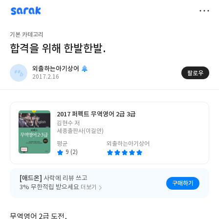
sarak
외출하는아기상어
저
기본 카테고리
장
합격을 위해 한발한발.
외출하는아기상어
팔로우
작
2017.2.16
성
일
2017 퍼펙트 무역영어 2급 3급
글
김현수 저
쓴
세종출판사(이길안)
이
평균
외출하는아기상어
9 (2)
[애드온]
사락에 리뷰 쓰고
구매하기
3% 무한적립 받으세요
더보기
무역영어 2급 도전,