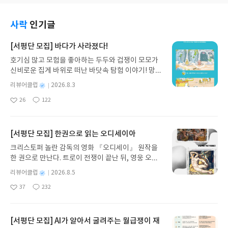
수 있어서 좋았습니다.
들이 이 책으로 합격했는지 알것 같았다 이해되기 싶
도록 그림과 함께 잘 설명이되어 있고 시험에 자주 나
오는 부분들도 보기 쉽게 설명이 되어 있다. 이 책으
사락
인기글
로 공부하면 친구들도 똑같이 나도 합격할 것 같은 기
분! 열심히 공부해야겠다.
[서평단 모집] 바다가 사라졌다!
호기심 많고 모험을 좋아하는 두두와 겁쟁이 모모가
신비로운 집게 바위로 떠난 바닷속 탐험 이야기! 망둥
이, 소라게, 낙지 같은 바다 친구들과 신나게 놀던 중
별
리뷰어클럽
2026.8.3
갑자기 거대해진 집게 바위의 비밀을 마주하게 되는
명
작
26
122
데, 과연 바다에 무슨 일이 벌어진 걸까요? 상상력을
좋
댓
작
성
아
글
성
자극하는 환상적인 해양 모험 동화 속으로 풍덩 빠져
일
요
일
보세요!바다가 사라졌다!글쓴이서휘 글출판사풀
빛 예스24 바로가기 닫기모집인원 : 20명신청기간 :
[서평단 모집] 한권으로 읽는 오디세이아
2026.08.03 ~ 2026.08.07발표일자 : 2026.08.13리
크리스토퍼 놀란 감독의 영화 『오디세이』 원작을
뷰 작성기한 : 도서/상품 받고 2주 이내 ▶ 주소/연락
한 권으로 만난다. 트로이 전쟁이 끝난 뒤, 영웅 오디
처 업데이트 : 신청 전 상품 받으실 주소/연락처를 업
세우스는 고향 이타케로 돌아가기 위해 키클롭스, 마
데이트 해주세요! (선정 후 수정 불가)▶ 서평단 신청
별
리뷰어클럽
2026.8.5
녀 키르케, 세이렌의 노래, 포세이돈의 분노를 헤쳐
명
작
방법 : 기대평 댓글을 작성해주세요! 먼저 작성한 리
37
232
나간다. 그리스 철학 전공자인 옮긴이가 호메로스의
좋
댓
작
성
뷰를 올려주시면 당첨확률이 올라갑니다!! ※ 신청
아
글
성
방대한 24권 서사를 현대적이고 자연스러운 한국어
일
전, 꼭 확인해주세요!- '사락' 개설 후, 이 글의 댓글로
요
일
로 풀어내, 고전이 낯선 독자도 이야기의 흐름을 놓치
신청해주세요.- 기존 YES블로그는 '사락'으로 개편
지 않고 끝까지 읽을 수 있다. 3천 년을 이어 온 귀향
[서평단 모집] AI가 알아서 굴려주는 월급쟁이 재
되어 별도로 개설하지 않으셔도 됩니다. ▶ 도서/상