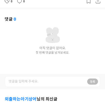
0
0
좋
댓
작
아
글
성
요
일
댓글
0
아직 댓글이 없어요.
첫 번째 댓글을 남겨보세요.
등록
외출하는아기상어
님의 최신글