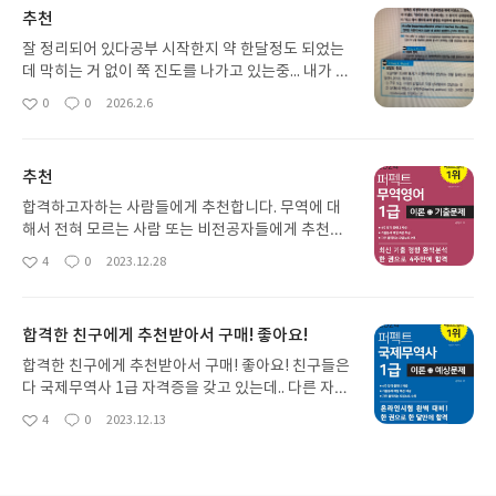
추천
잘 정리되어 있다공부 시작한지 약 한달정도 되었는
데 막히는 거 없이 쭉 진도를 나가고 있는중... 내가 공
부하면서 마음에 들었던 부분은 사진에 있는 체크포
0
0
2026.2.6
좋
댓
작
인트부분이다, 이 부분은 시험에 자주 나오는 부분을
아
글
성
정리해둔 것인데. 이 부분만 따로 외워도 시험에 큰
요
일
도움이 될 것 같다.책으로 볼 수있는 인강도 같이 듣
추천
고 있는데 인강도 좋음
합격하고자하는 사람들에게 추천합니다. 무역에 대
해서 전혀 모르는 사람 또는 비전공자들에게 추천합
니다. 무역에 대해서 아는 전공자들에게도 추천할만
4
0
2023.12.28
좋
댓
작
한 책이라고 생각합니다. 일단 책의 구성이 너무 마음
아
글
성
에 들었습니다. 책이 생각한 것 보다 두꺼워서 이론
요
일
이 생각보다 양이 많을 줄 알았는데 책의 절반은 기출
합격한 친구에게 추천받아서 구매! 좋아요!
문제와 예상문제가 수록되어 있습니다. 따로 기출문
제를 찾고 다운받고 출력할 필요가 없이 이 책 한 권
합격한 친구에게 추천받아서 구매! 좋아요! 친구들은
이면 시험준비가 됩니다. 무역영어 시험이 조금 어렵
다 국제무역사 1급 자격증을 갖고 있는데.. 다른 자격
다는 이야기가 있어서 걱정했는데 기출문제 2회차를
증 준비한다고 혼자만 늦은 1인...ㅠㅠ 그렇게 합격한
4
0
2023.12.13
좋
댓
작
풀어봤는데 모두 다 높은 점수가 나왔고 합격점수 이
친구들에게 어떤 책이 좋은지 물어봤고 합격한 친구
아
글
성
상이 나왔습니다. 기출문제를 여러회차 풀어볼 수 있
들이 모두 다 똑같이 추천한 책인 퍼펙트 국제무역
요
일
어서 좋았고 무료로 기출문제해설 인터넷강의도 볼
사!! 책 받고 도착해서 읽어보고 공부했는데, 왜 친구