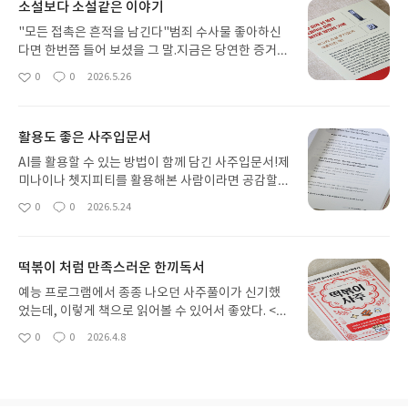
소설보다 소설같은 이야기
"모든 접촉은 흔적을 남긴다"범죄 수사물 좋아하신
다면 한번쯤 들어 보셨을 그 말.지금은 당연한 증거수
집 조차 서툴던 그 시절의 이야기부터,발전하며 수사
0
0
2026.5.26
좋
댓
작
기법이 생기던 이야기까지 담겨있다.책속에는 수 많
아
글
성
은 실제 사건들이 역여 담겨있다.참담하고 안타까운
요
일
사건들, 범인을 잡는 현장들.포기하지 않는 집념의 노
활용도 좋은 사주입문서
력들이 지금의 결실을 맺었다.흥미롭고 신기한 방식
의 수사 방법들을 접해볼 수 있는 책이다. 소설보다
AI를 활용할 수 있는 방법이 함께 담긴 사주입문서!제
더 소설같은 역사의 현장들이 기다린다.#길고 지루
미나이나 쳇지피티를 활용해본 사람이라면 공감할것
한 범죄 현장 수사 과정의 종착지는 법정이다. #서평
이다.AI는 생각보다 거짓말에 능숙하고 맞다고 우기
0
0
2026.5.24
좋
댓
작
단
는것도 잘한다는걸. 오답인걸 알고 몇번을 물어도 다
아
글
성
시 찾아보지 않고 대충 그럴싸한 거짓말을 다시 가져
요
일
온다.이 책은 그 점을 친절하게 해결해준다.두루뭉실
떡볶이 처럼 만족스러운 한끼독서
한 답변들을 꼬집어 정확한 이야기로방향을 설정할
수있게 도와준다.사용자의 비위를 맞추는 답변이 아
예능 프로그램에서 종종 나오던 사주풀이가 신기했
닌 이야기들답답하고 일이 안풀릴때 한번씩 풀어보
었는데, 이렇게 책으로 읽어볼 수 있어서 좋았다. <떡
면 재밌는 사주풀이책이였습니다.
볶이 사주>라는 이름처럼 사전 정보가 없는 사람도
0
0
2026.4.8
좋
댓
작
쉽게 이해할 수 있는 명리학 이야기였다.MBTI와는
아
글
성
또 다른 나를 읽어볼 수 있다. 사주에 부족한 것과 넘
요
일
치는 것, 타고난 기질과 성향이 해석들과 제합 잘 맞
았다. 사주는 한 번도 본 적 없는데 책으로 읽어보니