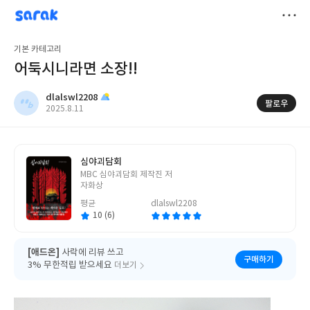
sarak
dlalswl2208
저
기본 카테고리
장
어둑시니라면 소장!!
dlalswl2208
팔로우
작
2025.8.11
성
일
심야괴담회
글
MBC 심야괴담회 제작진 저
쓴
자화상
이
평균
dlalswl2208
10 (6)
[애드온]
사락에 리뷰 쓰고
구매하기
3% 무한적립 받으세요
더보기