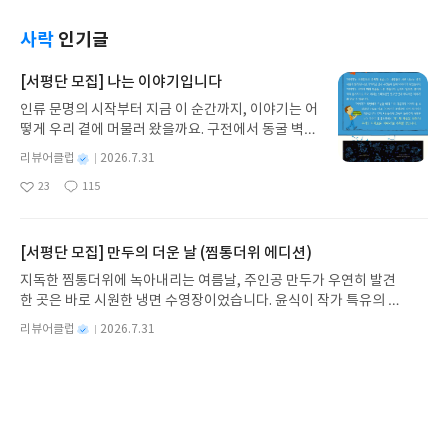
재미있었다. 8개의 글자가 오행의 완벽한 균형을 이
루는 건 불가능하다. 사람은 모두가 공평하게 불완전
사락
인기글
하다. 각자가 갖고 있는 불완전함을 잘 운영하며 사는
법을 익혀나가는 것 같다.#서평단
[서평단 모집] 나는 이야기입니다
인류 문명의 시작부터 지금 이 순간까지, 이야기는 어
떻게 우리 곁에 머물러 왔을까요. 구전에서 동굴 벽화
와 점토판을 거쳐 종이와 책으로, 그리고 오늘날 수천
별
리뷰어클럽
2026.7.31
권의 인쇄본으로 이어지는 이야기의 여정을 따라가
명
작
23
115
는 그림책입니다. 때로는 즐거움을, 때로는 위로를,
좋
댓
작
성
아
글
성
때로는 두려움의 대상이 되기도 했던 이야기가 우리
일
요
일
일상에 어떻게 녹아들어 있는지 되짚어보며 이야기
가 지닌 본질적 가치와 이야기를 누리는 기쁨을 다시
[서평단 모집] 만두의 더운 날 (찜통더위 에디션)
발견하게 합니다.나는 이야기입니다글쓴이댄 야카리
지독한 찜통더위에 녹아내리는 여름날, 주인공 만두가 우연히 발견
노 글/유수현 역출판사소원나무 예스24 바로가기 닫
한 곳은 바로 시원한 냉면 수영장이었습니다. 윤식이 작가 특유의 유
기모집인원 : 10명신청기간 : 2026.07.31 ~ 2026.0
머러스한 캐릭터와 밝은 색감으로 그려낸 이 국내 창작 그림책은 무
8.04발표일자 : 2026.08.06리뷰 작성기한 : 도서/상
별
리뷰어클럽
2026.7.31
더위에 지친 독자들에게 상상만으로도 더위가 싹 가시는 통쾌한 탈출
명
작
품 받고 2주 이내 ▶ 주소/연락처 업데이트 : 신청 전
29
138
구를 선사합니다. 소원나무 베스트셀러 시리즈의 세 번째 이야기로,
좋
댓
작
성
상품 받으실 주소/연락처를 업데이트 해주세요! (선
아
글
성
만두가 풍덩 빠진 차가운 냉면 물결 속에서 짜릿한 여름 해방감을 만
일
정 후 수정 불가)▶ 서평단 신청 방법 : 기대평 댓글을
요
일
끽하는 모습이 마음속까지 시원하게 파고듭니다.만두의 더운 날 (찜
작성해주세요! 먼저 작성한 리뷰를 올려주시면 당첨
통더위 에디션)글쓴이윤식이 저출판사소원나무 예스24 바로가기 닫
[서평단 모집] 바다가 사라졌다!
확률이 올라갑니다!! ※ 신청 전, 꼭 확인해주세요!-
기모집인원 : 5명신청기간 : 2026.07.31 ~ 2026.08.04발표일자 : 20