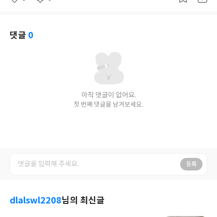
좋
댓
작
아
글
성
요
일
댓글
0
아직 댓글이 없어요.
첫 번째 댓글을 남겨보세요.
등록
dlalswl2208
님의 최신글