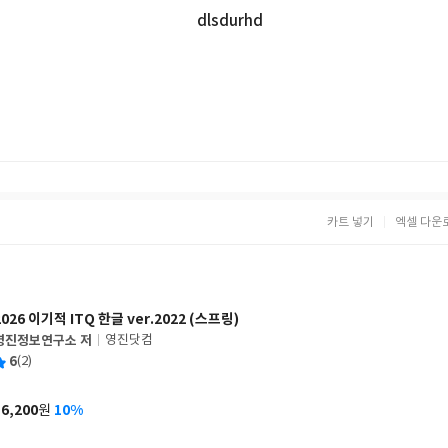
dlsdurhd
카트 넣기
엑셀 다운
2026 이기적 ITQ 한글 ver.2022 (스프링)
영진정보연구소 저
영진닷컴
글
평
6
(2)
쓴
출
균
이
판
사
16,200
10%
원
가
격