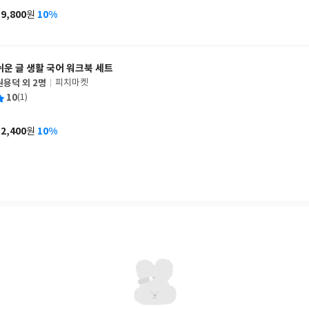
사
19,800
10%
원
가
격
쉬운 글 생활 국어 워크북 세트
권용덕 외 2명
피치마켓
글
평
10
(1)
쓴
출
균
이
판
사
32,400
10%
원
가
격