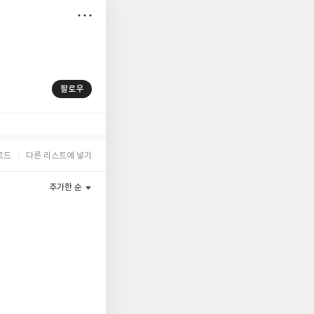
저
장
팔로우
로드
다른 리스트에 넣기
추가한 순