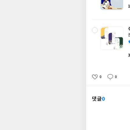
0
0
좋
댓
작
아
글
성
요
일
댓글
0