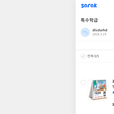
sarak
특수학급
dlsdurhd
작
2026.3.19
성
일
전체 0/5