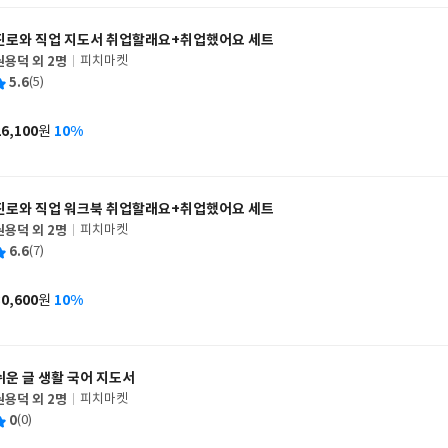
진로와 직업 지도서 취업할래요+취업했어요 세트
권용덕 외 2명
피치마켓
글
평
5.6
(5)
쓴
출
균
이
판
사
26,100
10%
원
가
격
진로와 직업 워크북 취업할래요+취업했어요 세트
권용덕 외 2명
피치마켓
글
평
6.6
(7)
쓴
출
균
이
판
사
30,600
10%
원
가
격
쉬운 글 생활 국어 지도서
권용덕 외 2명
피치마켓
글
평
0
(0)
쓴
출
균
이
판