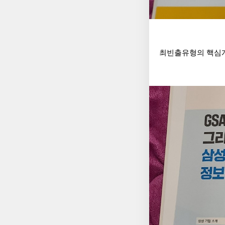
최빈출유형의 핵심개