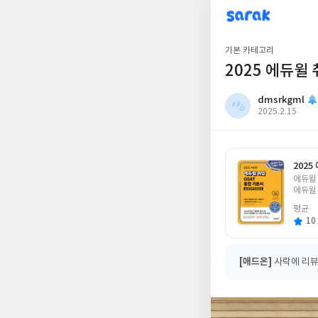
sarak
dmsrkgml
기본 카테고리
2025 에듀윌
dmsrkgml
작
2025.2.15
성
일
202
글
에듀윌
쓴
에듀윌
이
평균
10 
[애드온]
사락에 리뷰