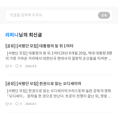
등록
라피니
님의 최신글
[공유] [서평단 모집] 대통령의 등 뒤 1미터
[서평단 모집] 대통령의 등 뒤 1미터29년 9개월 20일, 역대 대통령 8명
의 가장 가까운 거리에서 대한민국 현대사의 결정적 순간들을 지켜본 전
직 청와대 경호관의 생생한 기록. 평양부터 테헤란까지 긴박한 경호 현장
0
0
2026.8.6
좋
댓
작
의 뒷이야기는 물론, 몸을 던지기 전에 위험 자체를 예방하는 '보이지 않
아
글
성
는 사람들'의 철학을 담았다. 대통령의 등 뒤 1미터에서 바라본 권력의
요
일
풍경과 리더의 자리, 그리고 위기를 대비하는 삶의 태도까지. 이 책은 단
[공유] [서평단 모집] 한권으로 읽는 오디세이아
순한 회고록을 넘어, 각자의 자리에서 무엇을 지키며 살아갈 것인가에 대
한 깊은 질문을 던진다.대통령의 등 뒤 1미터글쓴이박진이 저출판사씽
[서평단 모집] 한권으로 읽는 오디세이아크리스토퍼 놀란 감독의 영화
크스마트 예스24 바로가기 닫기모집인원 : 10명신청기간 : 2026.08.06
『오디세이』 원작을 한 권으로 만난다. 트로이 전쟁이 끝난 뒤, 영웅 오
~ 2026.08.10발표일자 : 2026.08.13리뷰 작성기한 : 도서/상품 받고 2
디세우스는 고향 이타케로 돌아가기 위해 키클롭스, 마녀 키르케, 세이
0
0
2026.8.5
좋
댓
작
주 이내 ▶ 주소/연락처 업데이트 : 신청 전 상품 받으실 주소/연락처를
렌의 노래, 포세이돈의 분노를 헤쳐 나간다. 그리스 철학 전공자인 옮긴
아
글
성
업데이트 해주세요! (선정 후 수정 불가)▶ 서평단 신청 방법 : 기대평 댓
이가 호메로스의 방대한 24권 서사를 현대적이고 자연스러운 한국어로
요
일
글을 작성해주세요! 먼저 작성한 리뷰를 올려주시면 당첨확률이 올라갑
풀어내, 고전이 낯선 독자도 이야기의 흐름을 놓치지 않고 끝까지 읽을