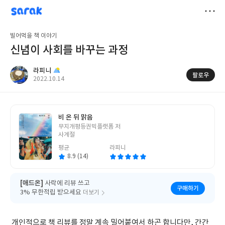
sarak
라피니
저
빌어먹을 책 이야기
장
신념이 사회를 바꾸는 과정
라피니
팔로우
작
2022.10.14
성
일
비 온 뒤 맑음
글
무지개평등권빅플랫폼 저
쓴
사계절
이
평균
라피니
8.9 (14)
[애드온]
사락에 리뷰 쓰고
구매하기
3% 무한적립 받으세요
더보기
개인적으로 책 리뷰를 정말 계속 밀어붙여서 하곤 합니다만, 간간