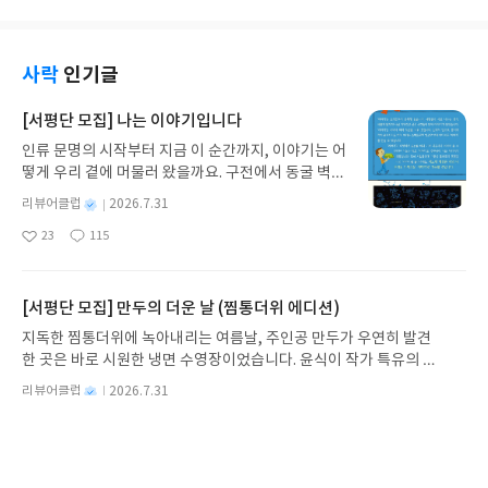
기 때문이다. 미국은 패권 국가로서 달러라는 수단을
통해 패권의 지위를 몇십 년간 구가했다. 달러의 힘을
빌려 여러 국가 생산하는 제품을 수입하고, 수출 국가
사락
인기글
들은 그렇게 벌어들인 달러로 미국 국채에 투자함으
로써 선순환 구조를 만들었다. 미국은 그렇게 흡수한
[서평단 모집] 나는 이야기입니다
달러로 다시금 화폐 권력을 유지할 수 있었다. 인플레
이션을 전 세계로 수출한다라는 말의 의미도 바로 이
인류 문명의 시작부터 지금 이 순간까지, 이야기는 어
구조에 담겨 있다. 미국은 달러를 이용해 전 세계 금
떻게 우리 곁에 머물러 왔을까요. 구전에서 동굴 벽화
융 권력을 장악했다. 전 세계에서 발생하는 상거래 9
와 점토판을 거쳐 종이와 책으로, 그리고 오늘날 수천
별
리뷰어클럽
2026.7.31
0% 이상이 달러로 결제되고, 다른 화폐는 참여할 수
권의 인쇄본으로 이어지는 이야기의 여정을 따라가
명
작
없는 네트워크도 구축했다. 금융 네트워크를 장악한
23
115
는 그림책입니다. 때로는 즐거움을, 때로는 위로를,
좋
댓
작
성
다는 건 상당한 권력이 미국에 있음을 의미한다. 미국
아
글
성
때로는 두려움의 대상이 되기도 했던 이야기가 우리
일
요
일
에 이익에 반하는 세력이 있을 경우 그들을 달러 네트
일상에 어떻게 녹아들어 있는지 되짚어보며 이야기
워크에서 차단하면 그들은 상당한 행동상의 제약이
가 지닌 본질적 가치와 이야기를 누리는 기쁨을 다시
[서평단 모집] 만두의 더운 날 (찜통더위 에디션)
생긴다. 전쟁은 돈과 시간 그리고 인력을 필요로 한
발견하게 합니다.나는 이야기입니다글쓴이댄 야카리
지독한 찜통더위에 녹아내리는 여름날, 주인공 만두가 우연히 발견
다. 하지만 달러 네트워크는 이에 준하는 고통을 비교
노 글/유수현 역출판사소원나무 예스24 바로가기 닫
한 곳은 바로 시원한 냉면 수영장이었습니다. 윤식이 작가 특유의 유
적 저렴한 비용에 적대 세력에게 가할 수 있다. 이것
기모집인원 : 10명신청기간 : 2026.07.31 ~ 2026.0
머러스한 캐릭터와 밝은 색감으로 그려낸 이 국내 창작 그림책은 무
이 그들이 달러 권력을 장악함으로써 얻은 패권이다.
8.04발표일자 : 2026.08.06리뷰 작성기한 : 도서/상
별
리뷰어클럽
2026.7.31
더위에 지친 독자들에게 상상만으로도 더위가 싹 가시는 통쾌한 탈출
(심지어 러시아가 우크라이나 전쟁으로 달러 결제 네
명
작
품 받고 2주 이내 ▶ 주소/연락처 업데이트 : 신청 전
29
138
구를 선사합니다. 소원나무 베스트셀러 시리즈의 세 번째 이야기로,
좋
댓
작
성
트워크에서 차단당했을 때 인도로부터 루피화로 석
상품 받으실 주소/연락처를 업데이트 해주세요! (선
아
글
성
만두가 풍덩 빠진 차가운 냉면 물결 속에서 짜릿한 여름 해방감을 만
일
유 대금으로 받았으나 인도 루피를 사용할 데가 없어
정 후 수정 불가)▶ 서평단 신청 방법 : 기대평 댓글을
요
일
끽하는 모습이 마음속까지 시원하게 파고듭니다.만두의 더운 날 (찜
다시 달러로 되돌아갔다)하지만 강한 달러를 지향해
작성해주세요! 먼저 작성한 리뷰를 올려주시면 당첨