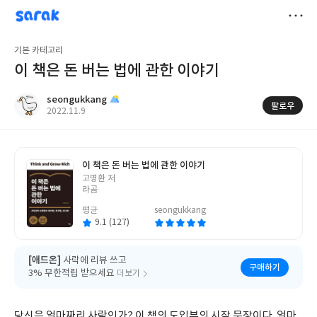
sarak
seongukkang
저
기본 카테고리
장
이 책은 돈 버는 법에 관한 이야기
seongukkang
팔로우
작
2022.11.9
성
일
이 책은 돈 버는 법에 관한 이야기
글
고명환 저
쓴
라곰
이
평균
seongukkang
9.1 (127)
[애드온]
사락에 리뷰 쓰고
구매하기
3% 무한적립 받으세요
더보기
당신은 얼마짜리 사람인가?
이 책의 도입부의 시작 문장이다. 얼마