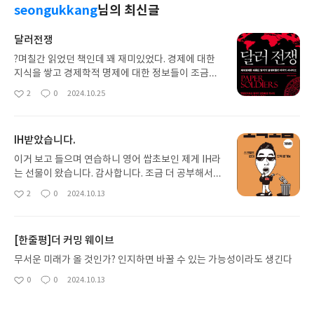
seongukkang
님의 최신글
달러전쟁
?며칠간 읽었던 책인데 꽤 재미있었다. 경제에 대한
지식을 쌓고 경제학적 명제에 대한 정보들이 조금씩
지식으로서 축적될 때, 특히 이해하기 어려웠던 게 외
2
0
2024.10.25
좋
댓
작
환이었다. 환율이 어떤 메커니즘으로 움직이는지, 기
아
글
성
축통화가 가진 함의가 무엇인지, 인플레이션을 수출
요
일
한다는 게 무슨 의미인지 등 배경지식이 있지 않고서
IH받았습니다.
야 이해하기 힘든 내용들이 꽤 많았다. 물론 지금도
완벽히 이해한 것은 아니지만 나름의 경제학적 지식
이거 보고 들으며 연습하니 영어 쌉초보인 제게 IH라
이 조금은 쌓이니 비로소 보이는 것들이 있다. 이 책
는 선물이 왔습니다. 감사합니다. 조금 더 공부해서 A
은 달러에 대한 이야기인 동시에 재무부의 역사다. 정
L 도전해보고 싶다는 생각을 할 수 있게 해준 책이에
2
0
2024.10.13
좋
댓
작
확히는 역대 재무부 장관들의 일대기라고 해도 무방
요. 무언가 성취해 본 경험이 적었는대 이 책 덕분에
아
글
성
하다. 재무부의 수장은 연준 의장만큼이나 그 언행에
희망찬 경험을 만들 수 있어서 제게 선물 같은 책입니
요
일
신중을 기해야 한다. 그들이 하는 발언 하나로 전 세
다. 감사합니다.
[한줄평]더 커밍 웨이브
계 금융시장이 요동칠 수 있기 때문이다. 그중에서도
시장이 그들에게 불문율처럼 요구한 문장이 있었는
무서운 미래가 올 것인가? 인지하면 바꿀 수 있는 가능성이라도 생긴다
데 바로, "우리는 강한 달러를 지지합니다"라는 문장
0
0
2024.10.13
이다. 별 의미가 없는 문장 같지만 시장은 역대 모든
좋
댓
작
아
글
성
재무부 장관으로 하여금 이 말을 듣고 싶어 했다. 강
요
일
한 달러는 곧 미국이 전 세계 자본을 흡수함을 의미하