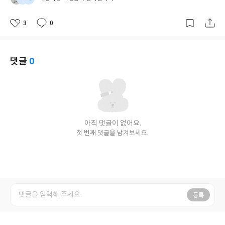
3
0
좋
댓
작
아
글
성
요
일
댓글
0
아직 댓글이 없어요.
첫 번째 댓글을 남겨보세요.
등록