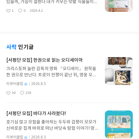
《MIT 테크놀로지 리뷰 코리아》의2026년 5 · 6월
글귀 사랑 에세이다.삶의 모든 순간에 머물며 사라지
있을까, 가슴이 설렌다.내가 키우는 텃밭 식물들이오
호에서는<기술이 바꾸는 미래의 전쟁>이라는 주제
지 않는사랑의 여러 이야기들을 담아더욱 선명한 사
히려 나를 키우는 느낌이다.나를 나로 바라볼 수 있는
1
0
2026.4.2
로,더 이상 미래의 기술이 아닌이미 현실이 되었으며
좋
댓
작
랑을 보여낸다.봄엔 피어오르는 꽃을 함께 보러 가자
곳.나의 모습을 비춰 주는 거울과도 같은 곳.신나게
아
글
성
때로는 전장의 무기가 되기도 하는'AI 기술'을 다각
는 말.여름엔 탁 트인 바다를 함께 보러 가자는 말.가
놀 수 있는 놀이터 같은 곳.아내와 인생 후반전을 시
요
일
도로 조명한다.또한 빠르게 발전하는 기술을 두고사
을엔 떨어지는 단풍잎과 달리우리는 잘 붙어 지내자
작하는 희망의 장소이자편안한 마음의 고향 같은 곳.
용의 한계를 규정하려 하지만쉽게 합의되지 못하는
는 말.겨울엔 추운 날씨에 우리 서로 꼭 껴안고따뜻하
나에게 텃밭은 그런 곳이다. (p.11)『매일 아침 나는
'AI 윤리와 전쟁,그리고 기술 기업의 책임'에 대한 질
게 지내자는 말.사랑을 전하는 나의 말이너무 추상적
텃밭에 간다』는푸바오 패밀리를 돌보는 판다 아버
문을 던진다.더불어 AI 에이전트, 의료 혁신과 양자컴
이고 뻔하게 들릴까 봐,당신에게 전하고 싶은 나의 사
지이자 할아버지동물원 사육사 강철원이 텃밭 농부
사락
인기글
퓨터,기상 조작 스타트업, 화성 생명체 탐사 경쟁 등
랑을계절마다 조금씩 바꾸어 전해봅니다.사계절 동
로 변신,'남천바오 할부지 텃밭'에서 돌보는식물 이
다양한 기술 이슈의 동향과 논의점을 제시한다.국가
안 당신의 곁에 머무르며함께 살아가고 싶다는 뜻입
야기를 담은 텃밭 자연 에세이다.동물을 돌보는 손길
[서평단 모집] 한권으로 읽는 오디세이아
가 핵심 행정 기능과 인공지능 연산 능력을민간 기업
니다. 「사랑을 전하는 말」, p.36만나고 헤어지는
로씨앗을 심고 작물을 가꾸는 작물 일기이자자연의
의 서버 위에 올려놓은 상황에서,그 서버가 전쟁의 표
크리스토퍼 놀란 감독의 영화 『오디세이』 원작을
모든 순간 속에서우리를 웃게 하고, 울게 하며삶의 가
시간에서 내 손으로 일구는 삶의 이야기로함께 하는
적이 됐을 때방어의 주체는 누구인가.군사 인공지능
한 권으로 만난다. 트로이 전쟁이 끝난 뒤, 영웅 오디
장 깊은 자리를 차지하는 감정-삶에서 사랑을 빼놓고
공존과 돌봄에 대한 감사를 담아냈다.누가 봐 주지 않
을 규율하는 것도,전쟁 인프라를 보호하는 것도점점
세우스는 고향 이타케로 돌아가기 위해 키클롭스, 마
이야기할 수 있을까.김민재 작가의 전 산문집『당신
아도자신의 삶을 꿋꿋이 살아가는 텃밭 생명들.그들
별
리뷰어클럽
2026.8.5
더 법보다계약과 기업 정책의 영향을 크게 받게 된다.
녀 키르케, 세이렌의 노래, 포세이돈의 분노를 헤쳐
의 목소리가 사라진 세상』이지금은 곁에 없지만마
을 돌보는 건 인간이 아니라해와 바람과 흙과 물이다
명
작
전쟁의 지형도가 바뀌고 있다는 것은무기가 달라졌
38
238
나간다. 그리스 철학 전공자인 옮긴이가 호메로스의
음에 남아 있는 '당신'을 떠올리게 하며지금을 사는
자연의 생명체들은 모두 그 돌봄과 사랑을 받으며 자
좋
댓
작
성
다는 의미가 아니다.전쟁을 움직이는 판단과 인프라,
아
글
성
방대한 24권 서사를 현대적이고 자연스러운 한국어
방법에 대해 담담한 위로를 건넸다면,이번 책 『우리
란다.그렇다면 자연 속 일부인 나는 어떤가?햇살과
일
요
일
기업과 규칙의 지도가함께 다시 그려지고 있다는 뜻
로 풀어내, 고전이 낯선 독자도 이야기의 흐름을 놓치
는 영원히 사랑일 거야』에서는사랑의 여러 순간들
땅의 기운과 바람의 돌봄에 감사하고 있는지,주어진
이다. (p.9)최근 러시아-우크라이나 전쟁과 중동 전
지 않고 끝까지 읽을 수 있다. 3천 년을 이어 온 귀향
을 하나씩 꺼내어그 시간의 의미를 다시 바라보게 만
[서평단 모집] 바다가 사라졌다!
삶에 성실히 임하고 있는지 돌아보게 된다.그저 거름
쟁에서정밀 유도 미사일, 머신비전,자폭형 드론, 인
과 모험의 대서사시가 가장 읽기 편한 번역으로 새롭
든다.꼭 끝까지 함께하지 못한 관계일지라도스쳐 지
을 내고, 밭을 갈아 흙을 뒤섞으며,식물들에게 농부
호기심 많고 모험을 좋아하는 두두와 겁쟁이 모모가
공지능 기반 협업 소프트웨어 등AI와 빅테크 기술이
게 펼쳐진다.한권으로 읽는 오디세이아글쓴이호메로
나간 인연일지라도함께했던 모든 시간은 사라지지
의 발소리를 들려주는 것만으로도나의 소임을 다하
신비로운 집게 바위로 떠난 바닷속 탐험 이야기! 망둥
전쟁의 양상을 바꿔가고 있다.AI는 이제 타국을 공격
스 저/육혜원 역출판사이화북스 예스24 바로가기 닫
않고우리 안에 남아 있다는 것.사람과의 관계가 넓어
는 것이라면,나는 매일 텃밭을 찾을 것이다.혹여 나의
이, 소라게, 낙지 같은 바다 친구들과 신나게 놀던 중
하기 위한 무기를 넘어자국을 방어하고 안보를 유지
기모집인원 : 5명신청기간 : 2026.08.05 ~ 2026.08.
지고 깊어질수록사랑이라 부를 수 있는 이름들도 늘
별
리뷰어클럽
2026.8.3
기대와 다른 상황이 펼쳐지더라도언제나처럼 텃밭의