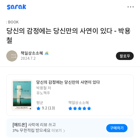
sarak
책일상소소혜
저
: BOOK
장
당신의 감정에는 당신만의 사연이 있다 - 박용
철
책일상소소혜
팔로우
작
2024.7.2
성
일
당신의 감정에는 당신만의 사연이 있다
글
박용철 저
쓴
유노책주
이
평균
책일상소소혜
9.2 (13)
[애드온]
사락에 리뷰 쓰고
구매하기
3% 무한적립 받으세요
더보기