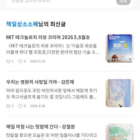
등록
책일상소소혜
님의 최신글
MIT 테크놀로지 리뷰 코리아 2026 5,6월호
《MIT 테크놀로지 리뷰 코리아》는'기술로 세상을
이롭게 하다'를 모토로,다양한 분야의 첨단 기술 소
식과 동향을빠르게 제공하는 과학기술 매거진 잡지
1
0
2026.5.19
좋
댓
작
다.1899년 미국 MIT매사추세츠 공과대학교에서 발
아
글
성
행,세계에서 가장 오래되고 영향력있는기술 비즈니
요
일
스 매체이자 과학기술분석 매거진으로한국어판은 2
우리는 영원히 사랑일 거야 - 김민재
021년부터 출간,격월 단위로 1년간 총 6번 발간하고
있다.기술이 바꾸는 미래의 전쟁AI는 더 이상 가능성
아마 앞으로도 우린 여전히사랑 앞에서 해맑게 웃기
의 언어로만 존재하지 않는다.지금 이 순간에도 AI는
도 하고서글프게 울기도 할 것입니다.그럼에도 불구
전장의 한복판에서 작동하고 있다.오픈AI와 앤트로
하고 다가올 우리의 사랑은영원히 사랑일 수 있기를
1
0
2026.4.28
좋
댓
작
픽 같은 기업들은'합법적 사용'과 '레드라인' 사이에
바라며.다가올 우리의 사랑엔영원이란 말이 헛된 말
아
글
성
서각자의 답을 내놓고 있지만,그 경계는 아직 선명하
이 아니기를 바라며.서툴지만 진심으로 눌러쓴 저의
요
일
지 않다.이제 질문은 달라졌다."AI가 전쟁에 쓰일 수
사랑이이곳에 남아 여러분께 조심스럽게 전해봅니
매일 아침 나는 텃밭에 간다 - 강철원
있는가?"가 아니라,"어디까지 허용할 것인가,그리고
다. (p.7)『우리는 영원히 사랑일 거야』는김민재 작
누가 그 경계를 긋는가?" 이다. (p.7)과학기술잡지
가가 건네는사랑과 영원에 관한 이야기를 담은감성
텃밭을 찾으면 오늘은 또 어떤 일들이나를 기다리고