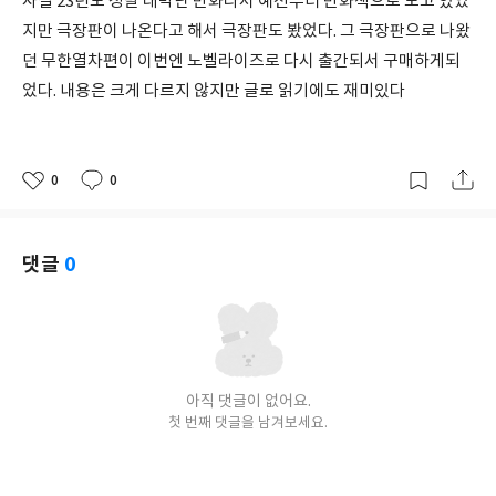
사실 23년도 정말 대박난 만화라서 예전부터 만화책으로 보고 있었
지만 극장판이 나온다고 해서 극장판도 봤었다. 그 극장판으로 나왔
던 무한열차편이 이번엔 노벨라이즈로 다시 출간되서 구매하게되
었다. 내용은 크게 다르지 않지만 글로 읽기에도 재미있다
0
0
좋
댓
작
아
글
성
요
일
댓글
0
아직 댓글이 없어요.
첫 번째 댓글을 남겨보세요.