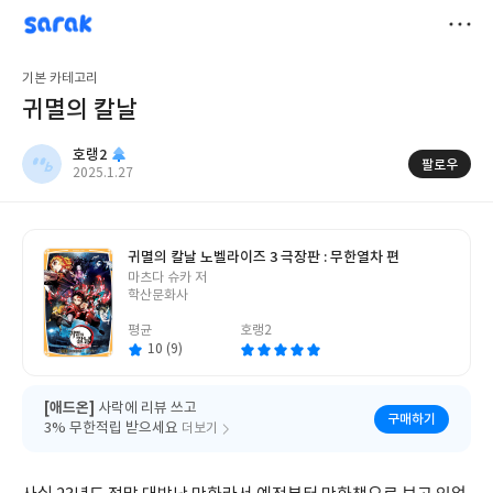
sarak
호랭2
저
기본 카테고리
장
귀멸의 칼날
호랭2
팔로우
작
2025.1.27
성
일
귀멸의 칼날 노벨라이즈 3 극장판 : 무한열차 편
글
마츠다 슈카 저
쓴
학산문화사
이
평균
호랭2
10 (9)
[애드온]
사락에 리뷰 쓰고
구매하기
3% 무한적립 받으세요
더보기