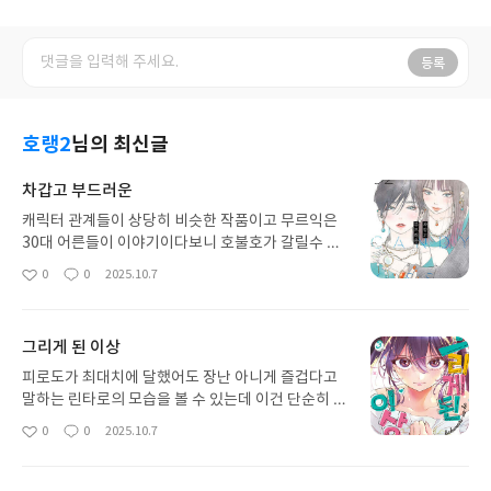
등록
호랭2
님의 최신글
차갑고 부드러운
캐릭터 관계들이 상당히 비슷한 작품이고 무르익은
30대 어른들이 이야기이다보니 호불호가 갈릴수 있
는 만화이나 사랑의 달을 재미있게 본 독자들이라면
0
0
2025.10.7
좋
댓
작
아마 볼만한 거라고 생각한다. 유쾌한 작품은 아니지
아
글
성
만 막장 드라마 보듯이 상당히 다음 이야기가 궁금해
요
일
지는 만화
그리게 된 이상
피로도가 최대치에 달했어도 장난 아니게 즐겁다고
말하는 린타로의 모습을 볼 수 있는데 이건 단순히 자
신이 신인상 공모전에 작품을 출품하기 위해서 만화
0
0
2025.10.7
좋
댓
작
를 그리고 있기 때문이 아니라 자신과 함께 라이벌이
아
글
성
자 친구로서 니이나도 곁에서 도전하기 때문이다.
요
일