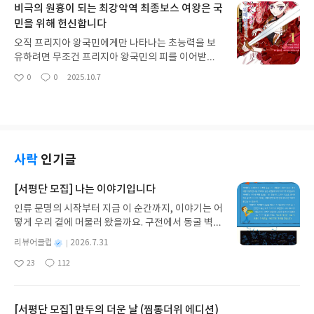
비극의 원흉이 되는 최강악역 최종보스 여왕은 국
민을 위해 헌신합니다
오직 프리지아 왕국민에게만 나타나는 초능력을 보
유하려면 무조건 프리지아 왕국민의 피를 이어받아
야한다. 출생 장소가 프리지아 국토내여야만 한다. 다
0
0
2025.10.7
좋
댓
작
만 모든 프리지아인이 특수능력자인 것은 아니며 능
아
글
성
력을 타고나는 사람은 그중에서도 일부가 된다.
요
일
사락
인기글
[서평단 모집] 나는 이야기입니다
인류 문명의 시작부터 지금 이 순간까지, 이야기는 어
떻게 우리 곁에 머물러 왔을까요. 구전에서 동굴 벽화
와 점토판을 거쳐 종이와 책으로, 그리고 오늘날 수천
별
리뷰어클럽
2026.7.31
권의 인쇄본으로 이어지는 이야기의 여정을 따라가
명
작
23
112
는 그림책입니다. 때로는 즐거움을, 때로는 위로를,
좋
댓
작
성
아
글
성
때로는 두려움의 대상이 되기도 했던 이야기가 우리
일
요
일
일상에 어떻게 녹아들어 있는지 되짚어보며 이야기
가 지닌 본질적 가치와 이야기를 누리는 기쁨을 다시
[서평단 모집] 만두의 더운 날 (찜통더위 에디션)