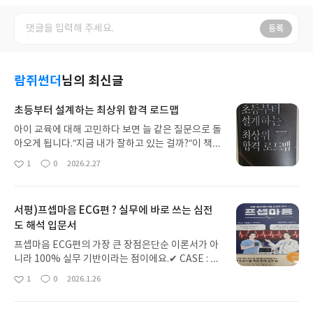
등록
람쥐썬더
님의 최신글
초등부터 설계하는 최상위 합격 로드맵
아이 교육에 대해 고민하다 보면 늘 같은 질문으로 돌
아오게 됩니다.“지금 내가 잘하고 있는 걸까?”이 책은
그 질문에 단순한 위로나 자극이 아니라, 비교적 구체
1
0
2026.2.27
좋
댓
작
적인 ‘설계도’를 건네줍니다. 초등, 중등, 고등을 관통
아
글
성
하는 12년 로드맵을 통해 공부를 ‘단기 성적 관리’가
요
일
아닌 ‘구조 만들기’의 관점으로 바라보게 합니다.1. 환
서평)프셉마음 ECG편 ? 실무에 바로 쓰는 심전
경이 아이를 만든다책에서 인상 깊었던 부분은 “근주
도 해석 입문서
자적 근묵자흑”이라는 문장이었습니다.사람은 결국
환경에 물든다는 말.학군지 이야기, 주변 친구 비율,
프셉마음 ECG편의 가장 큰 장점은단순 이론서가 아
분위기의 임계점(10%) 같은 내용은 단순히 지역 이
니라 100% 실무 기반이라는 점이에요.✔ CASE : 실
야기가 아니라 아이를 둘러싼 ‘평균값’의 중요성을 말
제 업무 중 마주치는 상황 기반 문제 해결✔ TIP : 선
1
0
2026.1.26
합니다.좋은 자극이 많은 환경에 두는 것만으로도 아
좋
댓
작
배 간호사 실무 팁 공개✔ 잠깐! : 간호 업무 중 놓치기
아
글
성
이는 덜 흔들리고, 덜 소모됩니다.공부는 의지의 문제
쉬운 주의사항✔ 한 걸음 더 : 마스터 간호사를 위한
요
일
가 아니라 구조의 문제라는 말이 여기서 설득력을 얻