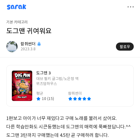
sarak
람쥐썬더
저
기본 카테고리
장
도그맨 귀여워요
람쥐썬더
팔로우
작
2023.3.8
성
일
도그맨 3
글
대브 필키 글그림/노은정 역
쓴
위즈덤하우스
이
평균
람쥐썬더
10 (15)
1편보고 아이가 너무 재밌다고 구매 노래를 불러서 샀어요.
다른 학습만화도 시큰둥했는데 도그맨의 매력에 푹빠졌답니다.^^
도그맨 3탄까지 구매했는데 4.5탄 곧 구매하려 합니다.