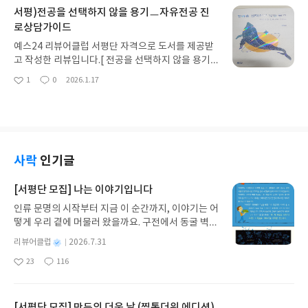
심화 개념✔ Key Point : 꼭 알아야 할 핵심만 콕 집
습니다.2. 초등은 지식이 아니라 ‘기초 체력’이 책은
서평)전공을 선택하지 않을 용기ㅡ자유전공 진
어 정리이렇게 구성되어 있어서 “어떻게 공부해야 하
초등 시기를 “학습 지구력 기르기” 단계로 정의합니
로상담가이드
지?” 고민할 필요 없이,책을 그대로 따라 읽기만 해도
다.선행보다 중요한 것은독서 습관공부 루틴부모의
자연스럽게 ECG 기본기가 잡히는 흐름이에요.신규/
예스24 리뷰어클럽 서평단 자격으로 도서를 제공받
태도질문의 방향특히 “공부는 왜 해야 할까?”를 아이
프리셉터/응급실/순환기내과 간호사에게 모두 필요
고 작성한 리뷰입니다.[ 전공을 선택하지 않을 용기]
가 스스로 생각하게 만드는 과정이 중요하다고 말합
한 구성이라 실무 만족도가 높을 수밖에 없다고 느낀
자유전공을 꿈꾸는 학생·부모에게 꼭 필요한 ‘진짜’
니다.정답을 주는 부모보다 질문을 던지는 부모가 되
1
0
2026.1.17
책 ~프셉마음 ECG편 적극 추천합니다^^#드림널스
좋
댓
작
가이드북이라 추천드리고 싶어요. 아직 성인이 아닌
라는 메시지가 반복됩니다.저는 이 부분에서 많이 멈
아
글
성
#프셉마음 #프셉마음ECG #EKG #ECG #심전도 #
학생들은 전공 선택하는게 어려운것 같아요. 저도 부
요
일
춰 읽었습니다.혹시 나는 결과만 확인하고 있었던 건
심전도해석 #EKG해석 #EKG리듬
모 입장에서, 또 상담 자료를 찾는 입장에서 늘 자유
아닐까,아이의 생각을 묻기보다 내 기준을 말하고 있
전공에 대한 정확한 정보가 아쉽다고 느껴왔는데요.
었던 건 아닐까.3. 중등은 마지막 골든타임중등 시기
최근에 읽은 신철균 교수님의 '전공을 선택하지 않을
를 ‘성적을 역전시킬 수 있는 마지막 골든타임’이라고
용기' 도서는그 궁금증을 아주 시원하게 해결해주는
사락
인기글
표현합니다.이때는 감정 관리, 자기 주도 학습, 과목
책이었습니다.단순한 설명서가 아니라, 자유전공이
별 전략이 구체적으로 들어갑니다.막연한 “열심히 해
왜 필요한지부터입시 전략, 대학 생활, 국내외 사례
[서평단 모집] 나는 이야기입니다
라”가 아니라과목 설계수행평가 준비 방식생활기록
까지 전 영역을 촘촘하게 담고 있어요.[책의 장점]우
부 관리같이 현실적인 이야기들이 담겨 있습니다.중
인류 문명의 시작부터 지금 이 순간까지, 이야기는 어
선, 자유전공을 ‘막연한 선택지’가 아닌하나의 전략적
학생이 되면 이미 늦었다는 불안 대신,“지금이 기회
떻게 우리 곁에 머물러 왔을까요. 구전에서 동굴 벽화
진학 경로로 설명해주는 점이 가장 좋았습니다.전공
다”라고 말해주는 점이 좋았습니다.4. 고등은 결국 루
와 점토판을 거쳐 종이와 책으로, 그리고 오늘날 수천
을 빨리 정하지 않은 것이 뒤처지는 느낌이 아니라,오
별
리뷰어클럽
2026.7.31
틴 싸움고등 파트는 냉정합니다.시간 관리, 체력, 반
권의 인쇄본으로 이어지는 이야기의 여정을 따라가
히려 더 넓게 보고 적합한 길을 찾을 수 있는 과정이
명
작
복, 루틴.‘진짜 1등을 만드는 공부 루틴’이라는 표현
23
116
는 그림책입니다. 때로는 즐거움을, 때로는 위로를,
라는 메시지가학생과 부모 모두에게 안심을 줍니다.
좋
댓
작
성
이 나오는데,결국 특별한 비법이 아니라 매일 지키는
아
글
성
때로는 두려움의 대상이 되기도 했던 이야기가 우리
특히 저처럼 자유전공이 정확히 어떤 시스템인지실
일
요
일
구조가 핵심입니다.하루 24시간을 어떻게 배분하는
일상에 어떻게 녹아들어 있는지 되짚어보며 이야기
제 경험이 없는 사람에게도 이해하기 쉽게 구성되어
지,실행 가능한 계획이 무엇인지,감정에 휘둘리지 않
가 지닌 본질적 가치와 이야기를 누리는 기쁨을 다시
[서평단 모집] 만두의 더운 날 (찜통더위 에디션)
있어요.[책 구성] 1장. 자유전공의 의미와 운영 모