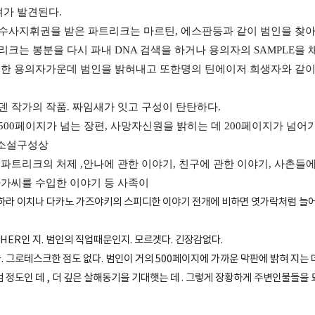
뼈가 발견된다.
수사지휘권을 받은 파트리크는 마르틴, 에스판등과 같이 범인을 찾아
리크는 봉분을 다시 파내 DNA 검색을 하거나 용의자의 SAMPLE을
축한 용의자가운데 범인을 밝혀내고 또한명의 틴에이저 희생자와 같이
덴 작가의 작품. 짜임새가 잇고 구성이 탄탄하다.
500페이지가 넘는 장편, 사망자신원을 밝히는 데 200페이지가 넘어
 소설구성상
파트리크의 처제 ,안나에 관한 이야기, 친구에 관한 이야기, 사촌들
아가씨를 수입한 이야기 등 사족이
하라 이치나 다카노 가즈야키의 스피디한 이야기 전개에 비하면 엿가락처럼 늘어
HER인 지. 범인의 직업때문인지. 모르겟다. 긴장감없다.
 그로테스크한 점도 없다. 범인이 거의 500페이지에 가까운 막판에 밝혀 지는
 정도인 데 , 더 깊은 살해동기을 기대햇는 데 . 그렇게 장황하게 주변인물들을 