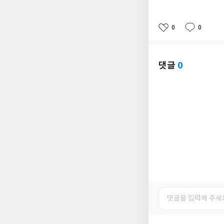
0
0
좋
댓
작
아
글
성
요
일
댓글
0