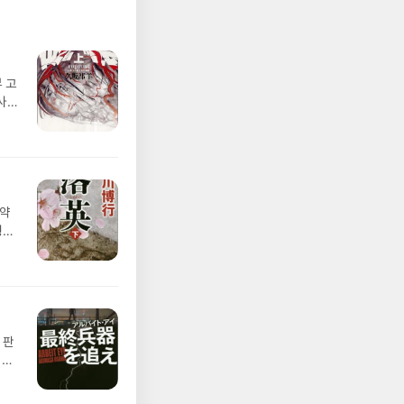
 고
사이
보다
마약
형사
이후
사의
 판
러리
겐이
촉에