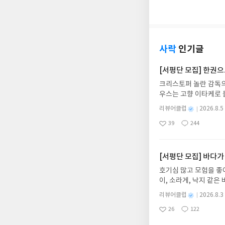
아
글
성
알맹이도 없는 거를 쓰
요
일
사락
인기글
[서평단 모집] 한권
크리스토퍼 놀란 감독의
우스는 고향 이타케로 
다. 그리스 철학 전공
별
리뷰어클럽
2026.8.5
어내, 고전이 낯선 독자
명
작
39
244
의 대서사시가 가장 읽
좋
댓
작
성
아
글
성
혜원 역출판사이화북스 예스
일
요
일
자 : 2026.08.13
주소/연락처를 업데이트 
[서평단 모집] 바다가
먼저 작성한 리뷰를 올려
호기심 많고 모험을 좋
글의 댓글로 신청해주세
이, 소라게, 낙지 같
도서/상품 발송- 도서
데, 과연 바다에 무슨
니다.- 주소/연락처에
별
리뷰어클럽
2026.8.3
보세요!바다가 사라졌다
명
작
리뷰 작성- 도서/상품을
26
122
6.08.03 ~ 2026.
좋
댓
작
성
내 미작성, 불성실한 리
아
글
성
데이트 : 신청 전 상품
일