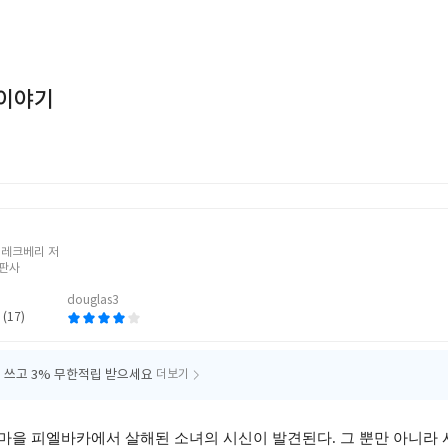
이야기
처
 레크베리 저
판사
douglas3
 (17)
 쓰고
3% 무한적립 받으세요
더보기
마을 피엘바카에서 살해된 소녀의 시신이 발견된다. 그 뿐만 아니라