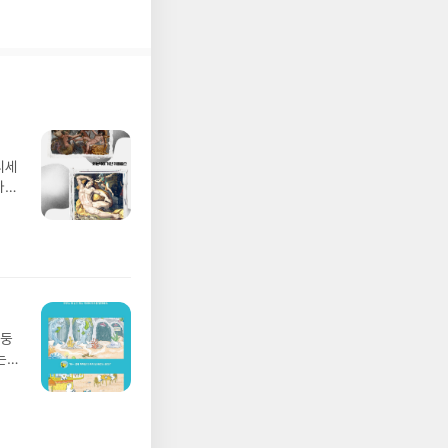
디세
나간
풀
 모험
/육
발표일
실
요!
 이
망둥
 ▶
는
발송됩
져
 ▶
02
기간
 업
어클
 :