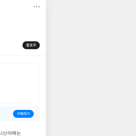
저
장
팔로우
구매하기
 시신아래는