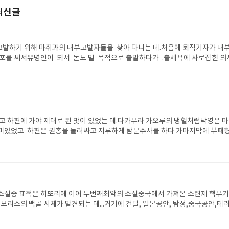
최신글
발하기 위해 마취과의 내부고발자들을 찾아 다니는 데.처음에 퇴직기자가 내부
포를 써서유명인이 되서 돈도 벌 목적으로 출발하다가 .출세욕에 사로잡힌 의
.그간 본 구사카베의 소설과 달리 , 일관성없이 즉흥적으로 흘러가는 느낌.진료
안 못 쓰다가 다시 쓴느낌.표지는 그럴듯 한데 ... 어쩨 붕 뜬 느낌.
 하편에 가야 제대로 된 맛이 있었는 데.다카무라 가오루의 냉혈처럼낙영은 
재미있었고 하편은 권총을 둘러싸고 지루하게 탐문수사를 하다 가마지막에 부패
듀오는 눈앞에 300백만엔 +을 먹고 결국 경찰 감찰에 걸려 옷을 벗는 예기인데
 예고편. 유즈키 유코의 고독한 늑대의 피는 선배들, 낙영하고 오사와 아리마
였네.
소설중 표적은 히또리에 이어 두번째최악의 소설중국에서 가져온 소련제 핵무기
모리스의 백골 시체가 발견되는 데...거기에 건달, 일본공안, 탐정,중국공안,테
설정은 황당무게하다 쳐도 ~카모 시레나이의 남발,쓸데 없는 캐릭터 모니크,
해설조에..아르바이트 EYE 시리즈인가 이제 끝이다.오사와선생 출판사의 독