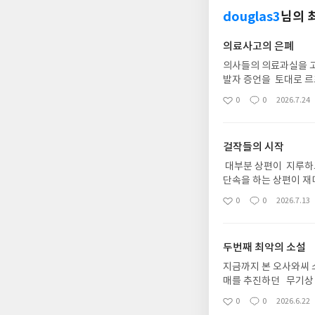
douglas3
님의 
의료사고의 은폐
의사들의 의료과실을 고
발자 증언을 토대로 르
야기로 방향을 트는데 
0
0
2026.7.24
좋
댓
작
가 조금쓰고 , 또 한참동
아
글
성
요
일
걸작들의 시작
대부분 상편이 지루하고
단속을 하는 상편이 
꼬득임에 빠져 주인공 
0
0
2026.7.13
좋
댓
작
줄줄이 나오는 걸작들의
아
글
성
영향을 받아 쓴 이야기
요
일
두번째 최악의 소설
지금까지 본 오사와씨 
매를 추진하던 무기상 
스트들이 등장하는 데.
0
0
2026.6.22
좋
댓
작
치. 내용은 산만하고 