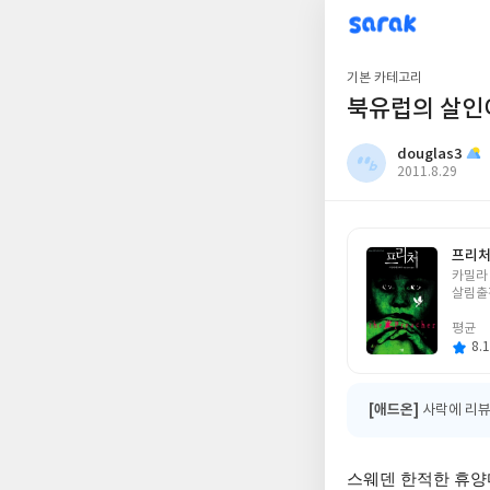
sarak
douglas3
기본 카테고리
북유럽의 살인
douglas3
작
2011.8.29
성
일
프리
글
카밀라
쓴
살림출
이
평균
8.1
[애드온]
사락에 리뷰
스웨덴 한적한 휴양