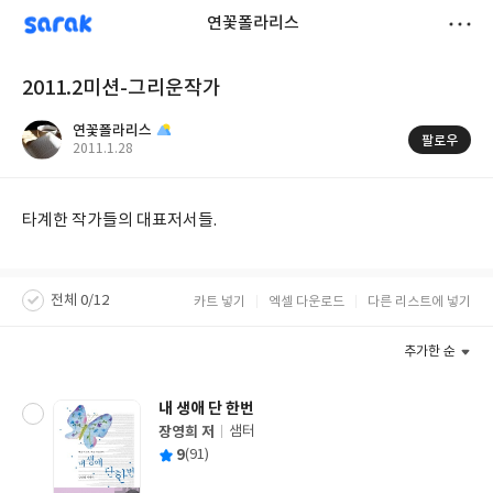
sarak
연꽃폴라리스
저
2011.2미션-그리운작가
장
연꽃폴라리스
팔로우
작
2011.1.28
성
일
타계한 작가들의 대표저서들.
전체 0/12
카트 넣기
엑셀 다운로드
다른 리스트에 넣기
추가한 순
내 생애 단 한번
장영희 저
샘터
글
평
9
(91)
쓴
출
균
이
판