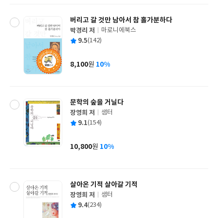
버리고 갈 것만 남아서 참 홀가분하다
박경리 저
마로니에북스
글
평
9.5
(142)
쓴
출
균
이
판
사
8,100
10%
원
가
격
문학의 숲을 거닐다
장영희 저
샘터
글
평
9.1
(154)
쓴
출
균
이
판
사
10,800
10%
원
가
격
살아온 기적 살아갈 기적
장영희 저
샘터
글
평
9.4
(234)
쓴
출
균
이
판