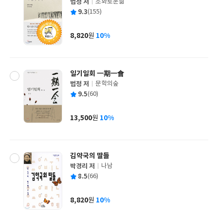
법정 저
조화로운삶
글
평
9.3
(155)
쓴
출
균
이
판
사
8,820
10%
원
가
격
일기일회 一期一會
법정 저
문학의숲
글
평
9.5
(60)
쓴
출
균
이
판
사
13,500
10%
원
가
격
김약국의 딸들
박경리 저
나남
글
평
8.5
(66)
쓴
출
균
이
판
사
8,820
10%
원
가
격