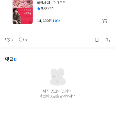
박완서 저
현대문학
글
평
8.6
(222)
쓴
출
균
이
판
사
14,400
10%
원
가
격
0
0
좋
댓
작
아
글
성
요
일
댓글
0
아직 댓글이 없어요.
첫 번째 댓글을 남겨보세요.