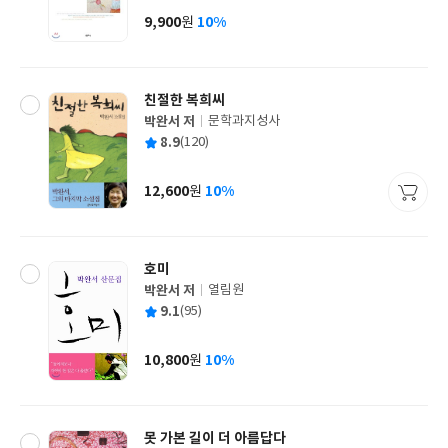
사
9,900
10%
원
가
격
친절한 복희씨
박완서 저
문학과지성사
글
평
8.9
(120)
쓴
출
균
이
판
사
12,600
10%
원
가
격
호미
박완서 저
열림원
글
평
9.1
(95)
쓴
출
균
이
판
사
10,800
10%
원
가
격
못 가본 길이 더 아름답다