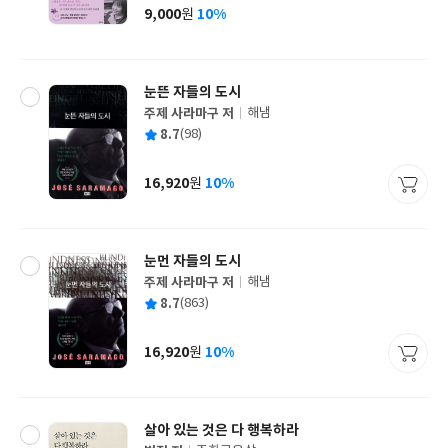
사
9,000
10%
원
가
격
눈뜬 자들의 도시
주제 사라마구 저
해냄
글
평
8.7
(98)
쓴
출
균
이
판
사
16,920
10%
원
가
격
눈먼 자들의 도시
주제 사라마구 저
해냄
글
평
8.7
(863)
쓴
출
균
이
판
사
16,920
10%
원
가
격
살아 있는 것은 다 행복하라