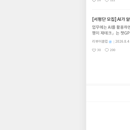
26
122
6.08.03 ~ 2026.
좋
댓
작
성
내 미작성, 불성실한 리
아
글
성
데이트 : 신청 전 상품
일
럽은 개인의 감상이 포
요
일
기대평 댓글을 작성해주
해주세요!- '사락' 개
[서평단 모집] AI가
개설하지 않으셔도 됩니
업무에는 AI를 활용하면
처 (클릭 시 수정 가
쟁이 재테크』는 챗GP
될 수 있습니다(재발송 
다. 재무 진단부터 주식
스트가 아닌 '리뷰'로 
별
리뷰어클럽
2026.8.4
차 재무 전문가의 맞춤
명
작
서 제외될 수 있습니다
30
200
던지는 사람이 돈을 법
좋
댓
작
성
아
글
성
알아서 굴려주는 월급쟁
일
요
일
신청기간 : 2026.08.0
주소/연락처 업데이트 :
평단 신청 방법 : 기
신청 전, 꼭 확인해주세요
개편되어 별도로 개설하
보상의 주소/연락처 (
나 배송에서 누락될 수 
셔야 합니다. (포스트가
시 이후 선정에서 제외
니다.