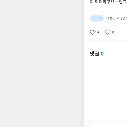
이 되더라구요ㆍ한그
녀름
3명
님 외
4
0
좋
댓
작
아
글
성
요
일
댓글
0