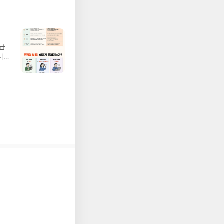
 업
어클
 :
 확인
도로
연락
월급
누락
니
(포
20년
정에
문을
I가
5명
 ▶
 서
 ※
로
정
되거
해주
 작성
장합