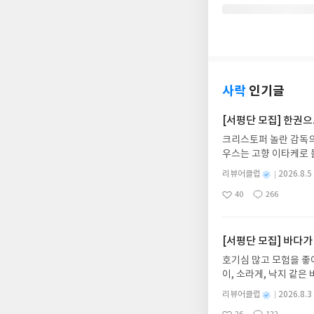
사락
인기글
[서평단 모집] 한권
크리스토퍼 놀란 감독의
우스는 고향 이타케로 
다. 그리스 철학 전공
별
리뷰어클럽
2026.8.5
어내, 고전이 낯선 독자
명
작
40
266
의 대서사시가 가장 읽
좋
댓
작
성
아
글
성
혜원 역출판사이화북스 예스
일
요
일
자 : 2026.08.13
주소/연락처를 업데이트 
[서평단 모집] 바다가
먼저 작성한 리뷰를 올려
호기심 많고 모험을 좋
글의 댓글로 신청해주세
이, 소라게, 낙지 같
도서/상품 발송- 도서
데, 과연 바다에 무슨
니다.- 주소/연락처에
별
리뷰어클럽
2026.8.3
보세요!바다가 사라졌다
명
작
리뷰 작성- 도서/상품을