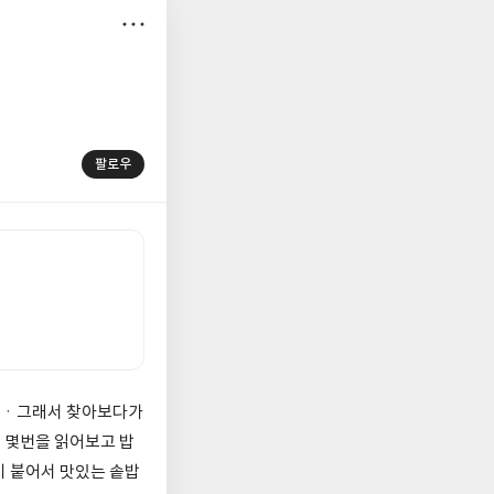
저
장
팔로우
구요ㆍ그래서 찾아보다가
 몇번을 읽어보고 밥
 붙어서 맛있는 솥밥