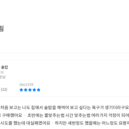
림
 솥밥
 저
판쉼
dso1539
 (22)
처음 보고는 나도 집에서 솥밥을 해먹어 보고 싶다는 욕구가 생기더라
로 구매했어요ㆍ 초반에는 물맞추는법 시간 맞추는법 여러가지 걱정이 되어
 시도를 했는데 대실패였어요ㆍ하지만 세번정도 했을때는 어느정도 요령이