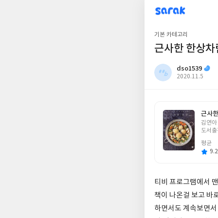
sarak
dso1539
기본 카테고리
근사한 한상차
dso1539
작
2020.11.5
성
일
근사한
글
김연아
쓴
도서출
이
평균
9.2
티비 프로그램에서 맨
책이 나온걸 보고 바
하면서도 계속보면서