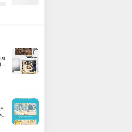
디세
나간
풀
 모험
/육
발표일
실
요!
 이
망둥
 ▶
는
발송됩
져
 ▶
02
기간