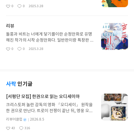
간도 부족한데 적당한때 완결나면 좋겠다. 이 순정만
0
0
2025.3.28
좋
댓
작
화는 그림체도 이쁘고 항상초판부록을 잘 챙겨줘서
아
글
성
꼬박꼬박 다 사봤다. 초반 3권정도 초판부록없이 사
요
일
서 아쉽다.
리뷰
돌풍과 비트는 너에게 닿기를이란 순정만화로 유명
해진 작가의 시작 순정만화다. 일반판이랑 특장판 두
버전으로 나왔는데 특장판은 너무 비싼거같아서..걍
0
0
2025.3.28
좋
댓
작
일반으로샀는데 일반판도 초판부륵이 있어서 좋았
아
글
성
다. 계속 작은거라도 초판부록 끼워주면 계속 모을거
요
일
같다.
사락
인기글
[서평단 모집] 한권으로 읽는 오디세이아
크리스토퍼 놀란 감독의 영화 『오디세이』 원작을
한 권으로 만난다. 트로이 전쟁이 끝난 뒤, 영웅 오디
세우스는 고향 이타케로 돌아가기 위해 키클롭스, 마
별
리뷰어클럽
2026.8.5
녀 키르케, 세이렌의 노래, 포세이돈의 분노를 헤쳐
명
작
43
316
나간다. 그리스 철학 전공자인 옮긴이가 호메로스의
좋
댓
작
성