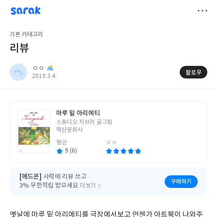
sarak
ㅇㅇ
저
기본 카테고리
장
리뷰
ㅇㅇ
팔로우
작
2019.3.4
성
일
마루 밑 아리에티
글
스튜디오 지브리 글그림
쓴
학산문화사
이
평균
ㅇㅇ
9 (6)
[애드온]
사락에 리뷰 쓰고
구매하기
3% 무한적립 받으세요
더보기
옛날에 마루 밑 아리에티를 극장에서보고 언젠가 아트북이 나와주