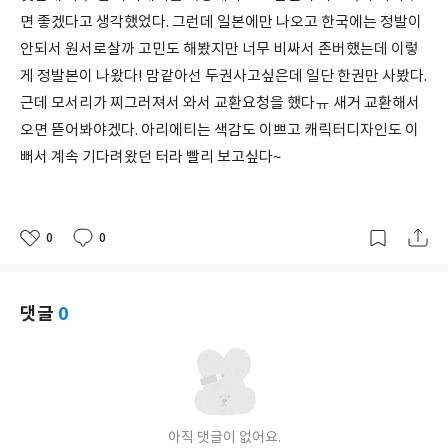
면 좋겠다고 생각했었다. 그런데 일본에만 나오고 한국에는 정발이
안되서 원서로살까 고민도 해봤지만 너무 비싸서 존버했는데 이렇
게 정발본이 나왔다! 맘같아선 두권사고싶은데 일단 한권만 사봤다.
근데 모서리가 찌그러져서 와서 교환요청을 했다ㅠ 새거 교환해서
오면 뜯어봐야겠다. 아리에티는 색감도 이쁘고 캐릭터디자인도 이
뻐서 계속 기다려왔던 터라 빨리 보고싶다~
0
0
좋
댓
작
아
글
성
요
일
댓글
0
아직 댓글이 없어요.