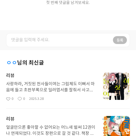
첫 번째 댓글을 남겨보세요.
등록
ㅇㅇ
님의 최신글
리뷰
사랑하라, 거짓된 천사들이여는 그림체도 이뻐서 마
음에 들고 초판부록으로 일러엽서를 잘줘서 사고있
다. 이번에 4권나온거 출간알림받고 바로 샀는데 내
0
0
2025.3.28
좋
댓
작
가 3권을 샀는지 안샀는지 기억이 안난다ㅜㅜ 책장
아
글
성
이나 구매목록 뒤져보고 다시사던가 해야겠다.
요
일
리뷰
얼굴만으론 좋아할 수 없어요는 어느새 벌써 12권이
나 연재되었다. 이것도 장편으로 갈 것 같다. 책장 공