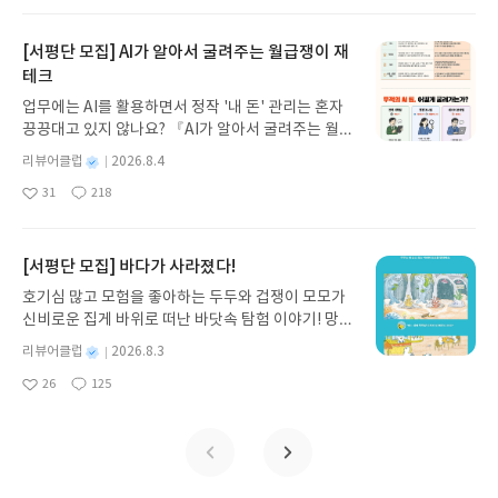
아
글
성
방대한 24권 서사를 현대적이고 자연스러운 한국어
일
요
일
로 풀어내, 고전이 낯선 독자도 이야기의 흐름을 놓치
지 않고 끝까지 읽을 수 있다. 3천 년을 이어 온 귀향
[서평단 모집] AI가 알아서 굴려주는 월급쟁이 재
과 모험의 대서사시가 가장 읽기 편한 번역으로 새롭
테크
게 펼쳐진다.한권으로 읽는 오디세이아글쓴이호메로
업무에는 AI를 활용하면서 정작 '내 돈' 관리는 혼자
스 저/육혜원 역출판사이화북스 예스24 바로가기 닫
끙끙대고 있지 않나요? 『AI가 알아서 굴려주는 월급
기모집인원 : 5명신청기간 : 2026.08.05 ~ 2026.08.
쟁이 재테크』는 챗GPT·클로드·제미나이·퍼플렉시
09발표일자 : 2026.08.13리뷰 작성기한 : 도서/상품
별
리뷰어클럽
2026.8.4
티를 나만의 재테크 팀으로 만드는 실전 가이드입니
받고 2주 이내 ▶ 주소/연락처 업데이트 : 신청 전 상
명
작
31
218
다. 재무 진단부터 주식 투자, 부동산, 절세, 자산 관
좋
댓
작
성
품 받으실 주소/연락처를 업데이트 해주세요! (선정
아
글
성
리 자동화 루틴까지, 코딩 없이도 프롬프트 하나로 2
일
후 수정 불가)▶ 서평단 신청 방법 : 기대평 댓글을 작
요
일
0년 차 재무 전문가의 맞춤 조언을 받을 수 있습니다.
성해주세요! 먼저 작성한 리뷰를 올려주시면 당첨확
좋은 정보를 찾는 시대는 끝났습니다. 이제는 좋은 질
[서평단 모집] 바다가 사라졌다!
률이 올라갑니다!! ※ 신청 전, 꼭 확인해주세요!- '사
문을 던지는 사람이 돈을 법니다. 경제적 자유를 앞당
락' 개설 후, 이 글의 댓글로 신청해주세요.- 기존 YE
호기심 많고 모험을 좋아하는 두두와 겁쟁이 모모가
기고 싶은 월급쟁이라면, 이 책이 바로 그 시작입니
S블로그는 '사락'으로 개편되어 별도로 개설하지 않
신비로운 집게 바위로 떠난 바닷속 탐험 이야기! 망둥
다.AI가 알아서 굴려주는 월급쟁이 재테크글쓴이김
으셔도 됩니다. ▶ 도서/상품 발송- 도서/상품은 최근
이, 소라게, 낙지 같은 바다 친구들과 신나게 놀던 중
태형 저출판사한빛미디어 예스24 바로가기 닫기모
별
리뷰어클럽
2026.8.3
배송지가 아닌 회원정보상의 주소/연락처 (클릭 시
갑자기 거대해진 집게 바위의 비밀을 마주하게 되는
명
작
집인원 : 5명신청기간 : 2026.08.04 ~ 2026.08.08발
수정 가능)로 발송됩니다.- 주소/연락처에 문제가 있
26
125
데, 과연 바다에 무슨 일이 벌어진 걸까요? 상상력을
좋
댓
작
성
표일자 : 2026.08.13리뷰 작성기한 : 도서/상품 받고
을 시 선정에서 제외되거나 배송에서 누락될 수 있습
아
글
성
자극하는 환상적인 해양 모험 동화 속으로 풍덩 빠져
일
2주 이내 ▶ 주소/연락처 업데이트 : 신청 전 상품 받
요
일
니다(재발송 불가). ▶ 리뷰 작성- 도서/상품을 받고
보세요!바다가 사라졌다!글쓴이서휘 글출판사풀
으실 주소/연락처를 업데이트 해주세요! (선정 후 수
2주 이내 리뷰를 작성해주셔야 합니다. (포스트가 아
빛 예스24 바로가기 닫기모집인원 : 20명신청기간 :
정 불가)▶ 서평단 신청 방법 : 기대평 댓글을 작성해
닌 '리뷰'로 작성)- 기간내 미작성, 불성실한 리뷰, 도
2026.08.03 ~ 2026.08.07발표일자 : 2026.08.13리
주세요! 먼저 작성한 리뷰를 올려주시면 당첨확률이
서/상품과 무관한 리뷰 작성 시 이후 선정에서 제외