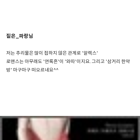
짙은_파랑님
저는 추리물은 많이 접하지 않은 관계로 '알렉스'
로맨스는 아무래도 '연록흔'이 '와따'이지요. 그리고 '삼거리 한약
방' 마구마구 떠오르네요^^