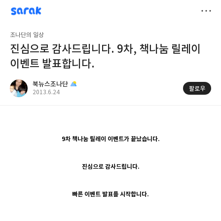
sarak
북뉴스조나단
저
조나단의 일상
장
진심으로 감사드립니다. 9차, 책나눔 릴레이
이벤트 발표합니다.
북뉴스조나단
팔로우
공
2013.6.24
개
작
여
성
부
일
9차 책나눔 릴레이 이벤트가 끝났습니다.
진심으로 감사드립니다.
빠른 이벤트 발표를 시작합니다.