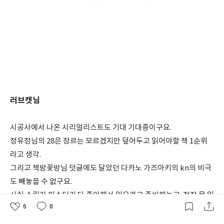
러브캣님
시공사에서 나온 시리얼리스트도 기대 기대중이구요.
정유정님의 28은 장르는 모르겠지만 덮어두고 읽어야할 책 1순위
라고 생각.
그리고 책방꽃방님 덧글에도 달았던 다카노 가즈아키의 kn의 비극
도 빼놓을 수 없구요.
사실 스릴러 미스터리 다 좋아해서 읽으려고 준비해놓고..정작 못 읽
6
0
고 여름 보낼까봐 걱정입니다. ^^ ㅎㅎㅎ 기대기대됩니다.ㅎㅎ
좋
댓
작
아
글
성