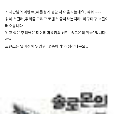
조나단님의 이벤트..여름철과 정말 딱 어울리는데요.. 역쉬 ~~~
워낙 스릴러,추리물 그리고 로맨스 좋아하는지라.. 마구마구 책들이
떠오릅니다..
읽고 싶은 추리물은 미야베미유키의 신작 '솔로몬의 위증' 입니다..
^*^
로맨스는 얼마전에 읽었던 '꽃송아리'가 생각나구요...