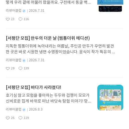
떻게 우리 곁에 머물러 왔을까요. 구전에서 동굴 벽화
와 점토판을 거쳐 종이와 책으로, 그리고 오늘날 수천
별
리뷰어클럽
2026.7.31
권의 인쇄본으로 이어지는 이야기의 여정을 따라가
명
작
23
116
는 그림책입니다. 때로는 즐거움을, 때로는 위로를,
좋
댓
작
성
아
글
성
때로는 두려움의 대상이 되기도 했던 이야기가 우리
일
요
일
일상에 어떻게 녹아들어 있는지 되짚어보며 이야기
가 지닌 본질적 가치와 이야기를 누리는 기쁨을 다시
[서평단 모집] 만두의 더운 날 (찜통더위 에디션)
발견하게 합니다.나는 이야기입니다글쓴이댄 야카리
지독한 찜통더위에 녹아내리는 여름날, 주인공 만두가 우연히 발견
노 글/유수현 역출판사소원나무 예스24 바로가기 닫
한 곳은 바로 시원한 냉면 수영장이었습니다. 윤식이 작가 특유의 유
기모집인원 : 10명신청기간 : 2026.07.31 ~ 2026.0
머러스한 캐릭터와 밝은 색감으로 그려낸 이 국내 창작 그림책은 무
8.04발표일자 : 2026.08.06리뷰 작성기한 : 도서/상
별
리뷰어클럽
2026.7.31
더위에 지친 독자들에게 상상만으로도 더위가 싹 가시는 통쾌한 탈출
명
작
품 받고 2주 이내 ▶ 주소/연락처 업데이트 : 신청 전
29
139
구를 선사합니다. 소원나무 베스트셀러 시리즈의 세 번째 이야기로,
좋
댓
작
성
상품 받으실 주소/연락처를 업데이트 해주세요! (선
아
글
성
만두가 풍덩 빠진 차가운 냉면 물결 속에서 짜릿한 여름 해방감을 만
일
정 후 수정 불가)▶ 서평단 신청 방법 : 기대평 댓글을
요
일
끽하는 모습이 마음속까지 시원하게 파고듭니다.만두의 더운 날 (찜
작성해주세요! 먼저 작성한 리뷰를 올려주시면 당첨
통더위 에디션)글쓴이윤식이 저출판사소원나무 예스24 바로가기 닫
[서평단 모집] 바다가 사라졌다!
확률이 올라갑니다!! ※ 신청 전, 꼭 확인해주세요!-
기모집인원 : 5명신청기간 : 2026.07.31 ~ 2026.08.04발표일자 : 20
'사락' 개설 후, 이 글의 댓글로 신청해주세요.- 기존
호기심 많고 모험을 좋아하는 두두와 겁쟁이 모모가
26.08.06리뷰 작성기한 : 도서/상품 받고 2주 이내 ▶ 주소/연락처 업
YES블로그는 '사락'으로 개편되어 별도로 개설하지
신비로운 집게 바위로 떠난 바닷속 탐험 이야기! 망둥
데이트 : 신청 전 상품 받으실 주소/연락처를 업데이트 해주세요! (선
않으셔도 됩니다. ▶ 도서/상품 발송- 도서/상품은 최
이, 소라게, 낙지 같은 바다 친구들과 신나게 놀던 중
정 후 수정 불가)▶ 서평단 신청 방법 : 기대평 댓글을 작성해주세요!
별
리뷰어클럽
2026.8.3
근 배송지가 아닌 회원정보상의 주소/연락처 (클릭
갑자기 거대해진 집게 바위의 비밀을 마주하게 되는
명
작
먼저 작성한 리뷰를 올려주시면 당첨확률이 올라갑니다!! ※ 신청 전,
시 수정 가능)로 발송됩니다.- 주소/연락처에 문제가
26
119
데, 과연 바다에 무슨 일이 벌어진 걸까요? 상상력을
좋
댓
작
성
꼭 확인해주세요!- '사락' 개설 후, 이 글의 댓글로 신청해주세요.- 기
있을 시 선정에서 제외되거나 배송에서 누락될 수 있
아
글
성
자극하는 환상적인 해양 모험 동화 속으로 풍덩 빠져
일
존 YES블로그는 '사락'으로 개편되어 별도로 개설하지 않으셔도 됩
요
일