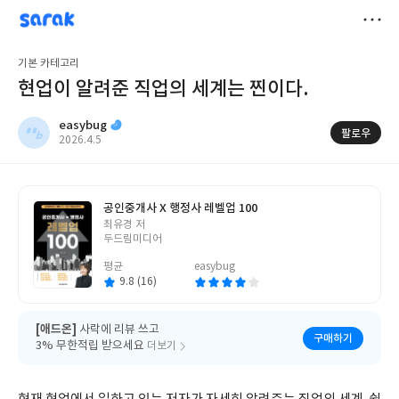
sarak
easybug
저
기본 카테고리
장
현업이 알려준 직업의 세계는 찐이다.
easybug
팔로우
작
2026.4.5
성
일
공인중개사 X 행정사 레벨업 100
글
최유경 저
쓴
두드림미디어
이
평균
easybug
9.8 (16)
[애드온]
사락에 리뷰 쓰고
구매하기
3% 무한적립 받으세요
더보기