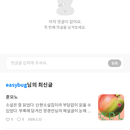
아직 댓글이 없어요.
첫 번째 댓글을 남겨보세요.
등록
easybug
님의 최신글
혼모노
소설은 잘 읽었다. 단편소설집이라 부담없이 읽을 수
있었다. 부록에 담겨진 양경언님의 해설글이 눈에 띄
었다."향방을 결정하는 '목적'의 타당성에 대한 의심
0
0
2026.2.22
좋
댓
작
이 없을 때, 그에 대해 사유하기를 고의적으로 미룸으
아
글
성
로써 자신이 택한 길을 상투적으로 걸으려 할 때, 인
요
일