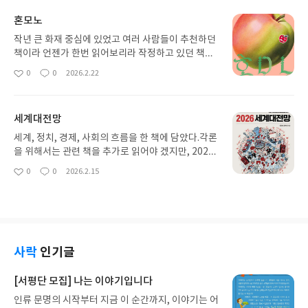
간이라는 존재가 어떻게 거대한 폭력에 열정적으로
혼모노
복무할 수 있는지 보여주는 사례가 된다. "우리는 외
부에서 내게 주어졌건 내가 스스로 선택했건 간에 그
작년 큰 화재 중심에 있었고 여러 사람들이 추천하던
행위의 목적의 타당성을 계속 의심해야 한다. 맹목적
책이라 언젠가 한번 읽어보리라 작정하고 있던 책이
으로 했다가는 엉뚱하게 세상에 암적인 일을 해버리
었습니다. 여러 자기계발서 속에서 소설책을 꺼내 들
0
0
2026.2.22
좋
댓
작
게 된다. 난 단지 주어진 일에 충성했을 뿐이라는 변
었습니다. 소설을 읽을 때는 이야기가 흥미로웠습니
아
글
성
명은 먹히지 않는다. 히틀러와 나찌독일에 기계적으
다만, 어떤 의미가 깃들었는지는 잘 몰랐습니다. 부록
요
일
로 충성했던 간부들과 국민들처럼.
의 평론가님 글을 읽을 때에야 비로소 소설 속에 심오
세계대전망
한 의미가 숨어있다는 사실에 놀랐습니다. 아직 글 이
해력이 부족한가 봅니다. 하지만 저는 차라리 넷플릭
세계, 정치, 경제, 사회의 흐름을 한 책에 담았다.각론
스를 보겠습니다.
을 위해서는 관련 책을 추가로 읽어야 겠지만, 2026
년 세계 총론으로서는 제격이다. 현재 세계는 그동안
0
0
2026.2.15
좋
댓
작
미국이 구축했던 세계질서를, 미국 스스로 파괴하면
아
글
성
서 큰 변동성 속에 있다. 미국의 영광을 되돌린다는
요
일
고립주의 덕에, 오히려 중국의 영향력이 커질 기회를
주게 되었다. 세계의 상황을 한 권의 책으로 볼 수 있
는 이 책을 추천한다.
사락
인기글
[서평단 모집] 나는 이야기입니다
인류 문명의 시작부터 지금 이 순간까지, 이야기는 어