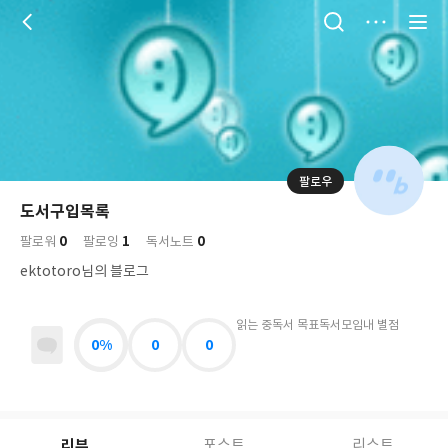
저
장
팔로우
나
의
도서구입목록
님
대
사
0
1
0
의
팔로워
팔로잉
독서노트
표
락
사
사
배
ektotoro님의 블로그
진
경
락
읽는 중
독서 목표
독서모임
내 별점
0%
0
0
리뷰
포스트
리스트