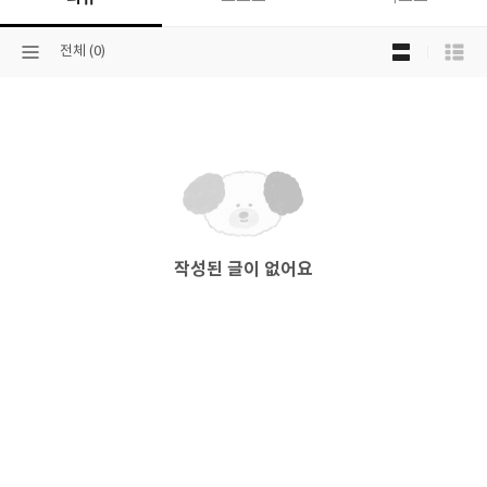
목
선
전체 (0)
록
택
보
된
기
분
선
류
택
작성된 글이 없어요