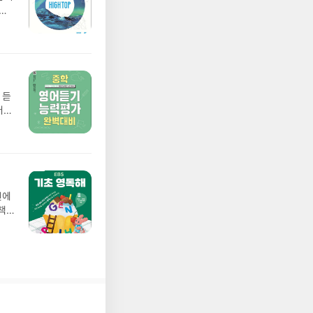
심리
 듣
어듣
전에
책