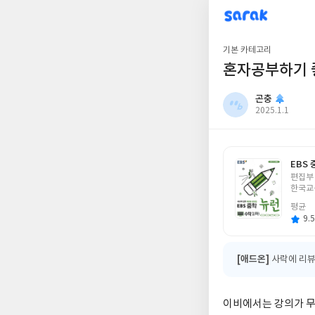
sarak
곤충
기본 카테고리
혼자공부하기 
곤충
작
2025.1.1
성
일
EBS 
글
편집부
쓴
한국교
이
평균
9.5
[애드온]
사락에 리뷰
이비에서는 강의가 무