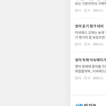
보는 기분이여서 구매하
적으로 부담감이 적습니
0
0
2025.1.1
좋
댓
작
아
글
성
요
일
영어 듣기 평가 대비
이비에스 교재는 늦게 
기 평가라 잘 보았으면
기평가를 안보는 학교 
0
0
2025.1.1
좋
댓
작
아
글
성
요
일
영어 독해 익숙해지
영어 독해에 흥미를 가
좌절할까봐...이비에스
으로 공부해서 영독해
0
0
2025.1.1
좋
댓
작
아
글
성
요
일