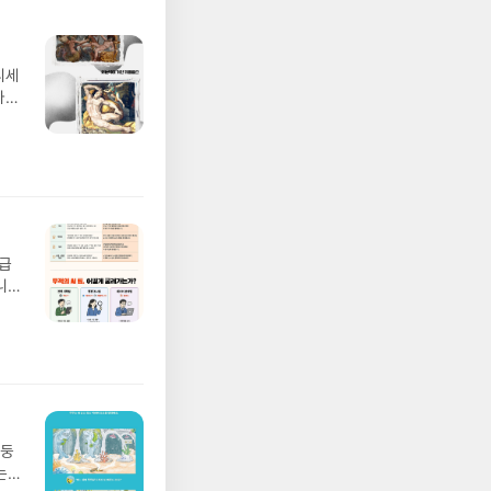
디세
나간
풀
 모험
/육
발표일
실
요!
 이
월급
 ▶
니
발송됩
20년
 ▶
문을
기간
I가
어클
5명
 ▶
 서
 ※
망둥
로
는
정