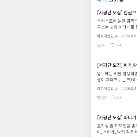
사락
인기글
[서평단 모집] 한권
크리스토퍼 놀란 감독의
우스는 고향 이타케로 
다. 그리스 철학 전공
별
리뷰어클럽
2026.8.5
어내, 고전이 낯선 독자
명
작
45
324
의 대서사시가 가장 읽
좋
댓
작
성
아
글
성
혜원 역출판사이화북스 예스
일
요
일
자 : 2026.08.13
주소/연락처를 업데이트 
[서평단 모집] AI가
먼저 작성한 리뷰를 올려
업무에는 AI를 활용하면
글의 댓글로 신청해주세
쟁이 재테크』는 챗GP
도서/상품 발송- 도서
다. 재무 진단부터 주식
니다.- 주소/연락처에
별
리뷰어클럽
2026.8.4
차 재무 전문가의 맞춤
명
작
리뷰 작성- 도서/상품을
32
219
던지는 사람이 돈을 법
좋
댓
작
성
내 미작성, 불성실한 리
아
글
성
알아서 굴려주는 월급쟁
일
럽은 개인의 감상이 포
요
일
신청기간 : 2026.08.0
주소/연락처 업데이트 :
[서평단 모집] 바다가
평단 신청 방법 : 기
호기심 많고 모험을 좋
신청 전, 꼭 확인해주세요
이, 소라게, 낙지 같
개편되어 별도로 개설하