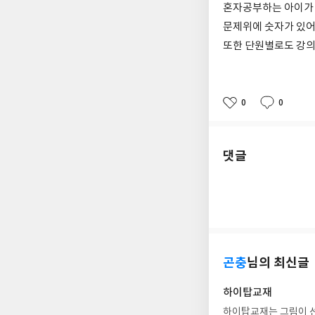
혼자공부하는 아이가
문제위에 숫자가 있어
또한 단원별로도 강의
0
0
좋
댓
작
아
글
성
요
일
댓글
곤충
님의 최신글
하이탑교재
하이탑교재는 그림이 선