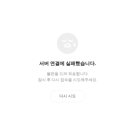
네
트
워
크
오
서버 연결에 실패했습니다.
류
불편을 드려 죄송합니다.
잠시 후 다시 접속을 시도해주세요.
다시 시도