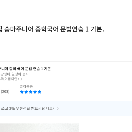
 숨마주니어 중학국어 문법연습 1 기본.
주니어 중학 국어 문법 연습 1 기본
,강영미,권정아 공저
&B(이룸이앤비)
별이콩콩
 (208)
 쓰고
3% 무한적립 받으세요
더보기