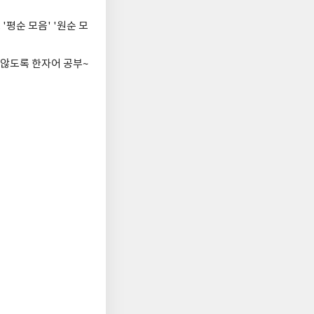
'평순 모음' '원순 모
 않도록 한자어 공부~