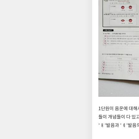
1단원이 음운에 대해
들이 개념들이 다 있고
'ㅐ'발음과 'ㅔ'발음