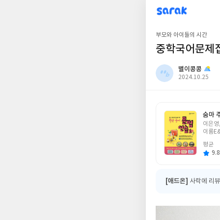
sarak
별이콩콩
부모와 아이들의 시간
중학국어문제집
별이콩콩
작
2024.10.25
성
일
숨마 
글
이은영
쓴
이룸E
이
평균
9.8
[애드온]
사락에 리뷰