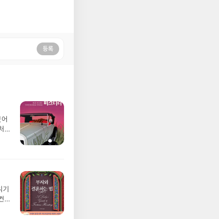
등록
밌어
처
읽기
컨