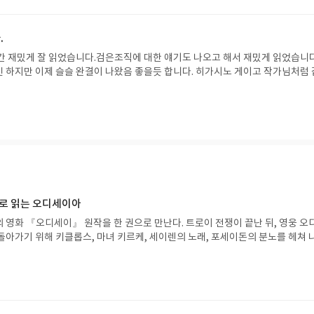
.
간 재밌게 잘 읽었습니다.검은조직에 대한 얘기도 나오고 해서 재밌게 읽었습니다
 하지만 이제 슬슬 완결이 나왔음 좋을듯 합니다. 히가시노 게이고 작가님처럼 
을 영영 못보니까요ㅜㅜ
으로 읽는 오디세이아
 영화 『오디세이』 원작을 한 권으로 만난다. 트로이 전쟁이 끝난 뒤, 영웅 오
돌아가기 위해 키클롭스, 마녀 키르케, 세이렌의 노래, 포세이돈의 분노를 헤쳐 
자인 옮긴이가 호메로스의 방대한 24권 서사를 현대적이고 자연스러운 한국어로 
도 이야기의 흐름을 놓치지 않고 끝까지 읽을 수 있다. 3천 년을 이어 온 귀향과
기 편한 번역으로 새롭게 펼쳐진다.한권으로 읽는 오디세이아글쓴이호메로스 저
24 바로가기 닫기모집인원 : 5명신청기간 : 2026.08.05 ~ 2026.08.09
리뷰 작성기한 : 도서/상품 받고 2주 이내 ▶ 주소/연락처 업데이트 : 신청 전 상품 받으