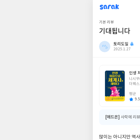
sarak
토리도일
기본 리뷰
기대됩니다
토리도일
작
2025.1.27
성
일
인생 
글
니시무
쓴
더퀘스
이
평균
9.5
[애드온]
사락에 리뷰
많이는 아니지만 역사