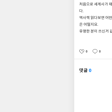
처음으로 세계사가 
다.
역사책 읽다보면 어떤
은 어떨지요.
유명한 분이 쓰신거 같
0
0
좋
댓
작
아
글
성
요
일
댓글
0