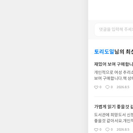
토리도일
님의 최
재밌어 보여 구매합니
개인적으로 여성 추리소
보여 구매합니다.책 상
리 빨라서 좋아요.재밌
0
0
2026.8.5
좋
댓
작
아
글
성
요
일
가볍게 읽기 좋을것 
도서관에 희망도서 신청
좋을것 같아서요.개인적
틀어놓고 재밌게 보겠
0
0
2026.8.5
좋
댓
작