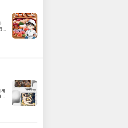
.
갑
디세
나간
풀
 모험
/육
발표일
실