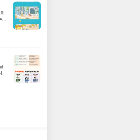
요!
 이
망둥
 ▶
는
발송됩
져
 ▶
02
기간
 업
어클
 :
 확인
도로
연락
월급
누락
니
(포
20년
정에
문을
I가
5명
 ▶
 서
 ※
로
정
되거