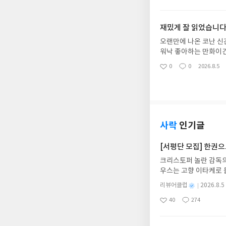
아
글
성
요
일
재밌게 잘 읽었습니다
오랜만에 나온 코난 신
워낙 좋아하는 만화이긴
자기 돌아가시면 완결
0
0
2026.8.5
좋
댓
작
아
글
성
요
일
사락
인기글
[서평단 모집] 한권
크리스토퍼 놀란 감독의
우스는 고향 이타케로 
다. 그리스 철학 전공
별
리뷰어클럽
2026.8.5
어내, 고전이 낯선 독자
명
작
40
274
의 대서사시가 가장 읽
좋
댓
작
성
아
글
성
혜원 역출판사이화북스 예스
일
요
일
자 : 2026.08.13