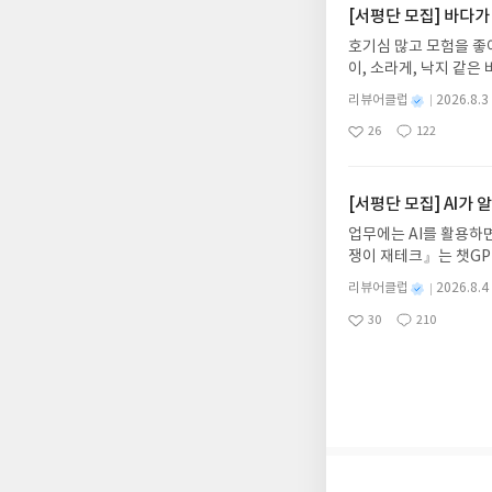
주소/연락처를 업데이트 
[서평단 모집] 바다가
먼저 작성한 리뷰를 올려
호기심 많고 모험을 좋
글의 댓글로 신청해주세
이, 소라게, 낙지 같
도서/상품 발송- 도서
데, 과연 바다에 무슨
니다.- 주소/연락처에
별
리뷰어클럽
2026.8.3
보세요!바다가 사라졌다
명
작
리뷰 작성- 도서/상품을
26
122
6.08.03 ~ 2026.
좋
댓
작
성
내 미작성, 불성실한 리
아
글
성
데이트 : 신청 전 상품
일
럽은 개인의 감상이 포
요
일
기대평 댓글을 작성해주
해주세요!- '사락' 개
[서평단 모집] AI가
개설하지 않으셔도 됩니
업무에는 AI를 활용하면
처 (클릭 시 수정 가
쟁이 재테크』는 챗GP
될 수 있습니다(재발송 
다. 재무 진단부터 주식
스트가 아닌 '리뷰'로 
별
리뷰어클럽
2026.8.4
차 재무 전문가의 맞춤
명
작
서 제외될 수 있습니다
30
210
던지는 사람이 돈을 법
좋
댓
작
성
아
글
성
알아서 굴려주는 월급쟁
일
요
일
신청기간 : 2026.08.0
주소/연락처 업데이트 :
평단 신청 방법 : 기
신청 전, 꼭 확인해주세요
개편되어 별도로 개설하
보상의 주소/연락처 (