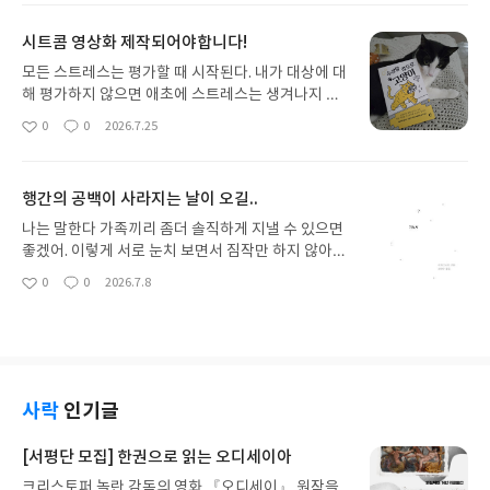
시간'도 여정의 일부이며, 그 또한 진짜 여행이다. 바
요
일
다를 건넸다는 것은 다른 세계로 간 것이 아니라,내
시트콤 영상화 제작되어야합니다!
안의 또 다른 면을 만나러 간 것이다.p.269'아이슬란
드에서는 날씨도 여행의 일부입니다." p.273북유럽
모든 스트레스는 평가할 때 시작된다. 내가 대상에 대
사람들은 행복을 거창한 목표처럼 이야기하지 않는
해 평가하지 않으면 애초에 스트레스는 생겨나지 않
다. 오히려 지금의 삶 안에서 균형을 지키고. 자신만
는다. 알갱이가 똥인 지 아닌지 판단할 이유 따위는
0
0
2026.7.25
좋
댓
작
의 속도를 잃지 않는 일을 더 중요하게 여긴다. 비가
애초부터 존재하지 않았다. 평가하지 않으면 어떠한
아
글
성
오면 잠시 비를 맞고. 햇살이 비치면 걸음을 멈춘 채
사실도 내게 다가오지 않는다.그렇게 다시 호흡한다.
요
일
그 온기를 느낀다. 그렇게 평범한 하루를 자연스럽게
p.024고양이 목욕을 시킬 사람이 있다면, 이 역시 참
행간의 공백이 사라지는 날이 오길..
받아들이는 모습 속에서 북유럽 특유의 여유와 안정
고하기를 바란다. 가장 중요한 것은 고양이다! 고양이
감을 느낄 수 있었다.p.313우리는 종종 '행복'을 너
가 목욕을 싫어하면 노하우고, 뭐고, 다 필요없다. 목
나는 말한다 가족끼리 좀더 솔직하게 지낼 수 있으면
무 어렵게 생각한다. 하지만 북유럽은 우리에게 말한
욕시키는 상상만으로 만족하기를 바란다.p.188세상
좋겠어. 이렇게 서로 눈치 보면서 짐작만 하지 않아도
다. 행복은 '비교'의 문제가 아니라 '태도'의 문제라
모든 집사들은 자신이 아가들에게는 어미 고양이라
되게 말이야.p.134나는 말한다 한국 문화에서 내가
0
0
2026.7.8
고. 무엇을 갖느냐보다. 어떻게 바라보느냐가 더 중요
좋
댓
작
며 스스로를 위로하지만, 결국 다 호구 잡힌 처지일
가장 견디기 힘든 점이 바로 그거야. 언제나 남자가
아
글
성
하다고. 나는 수 많은 사람들의 여정을 함께하며 확신
뿐이다. 억울하지만 어쩌겠는가. 사랑스러운걸.p.19
중심이잖아. 만약 집에 불이 나면 부모는 분명 딸보다
요
일
하게 되었다.p.320이 책의 가장 큰 단점이 있다!지금
6겁이 났다. 내려놓고도 잠시 말을 하지 않고 뜸을 들
아들을 먼저 구할 거라고 확신해. 적어도이 나라에서
당장 짐싸서 북유럽으로 떠나고 싶게 만든다는거~~
이는 선생님을 보며, 내 걱정은 확신이 되어갔다. 입
는 그래.p.137내 통역사가 말한다 나도 머리가 좀 지
핸드폰으로 핀란드. 덴마크 계속 검색하고 있고 항공
이 바싹바싹 말랐다. 마침내 선생님이 입을 열더니 말
끈지끈해. 말로 표현할 수 없는 것들 때문에 더 그런
권 가격 찾아보느라 일상생활에 지장을 주고 있다는
했다. "구름이는 언제 봐도 참ㆍㆍㆍ 미묘입니다."진
같아. 행간에서 표현되는 것들 말이야. 나는 말한다
사락
인기글
거~~ㅠㅠ작년 겨울 북유럽 여행을 계획했었다가 취
단명 '미묘'.p.210아파 봤기에 얼마나 아플 것인지를
예를 들면 어떤거?내 통역사가 말한다 설명하기가 어
소되고 할수없이 미국 그랜드캐년으로 다녀왔었더랬
알아서 겁이 나기도 하고, 아파 봤기에 어디까지 아플
려워. 번역될 수 없는 침묵이라고나 할까.p.188~189
[서평단 모집] 한권으로 읽는 오디세이아
다.아직 가보지 못해서 더 간절한 북유럽!가보지 못한
것인지를 알아서 담담하게 받아들여지기도 한다.p.2
나는 말한다 그 책은 가족을 위해 쓴 게 아니야. 그랬
곳이라서 그런지 나에게는 북유럽에 대한 환상이 가
크리스토퍼 놀란 감독의 영화 『오디세이』 원작을
32진심 진심 진심 지금까지 읽었던 수많은 고양이에