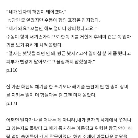
"네가 엘자의 하인이 돼야겠다."
농담인 줄 알았지만 수동이 형의 표정은 진지했다.
"제가 왜요? 오늘만 해도 얼마나 창피했다고요. "
수동이 형이 새끼손가락으로 한쪽 귀를 거칠게 후비며 같은 쪽 입아
귀를 보기 흉하게 치켜 올렸다.
"엘자는 햇빛을 쬐면 안 돼. 방금 봤지? 고작 일이십 분 해 좀 쬈다고
피부가 빨갛게 달아오르고 물집까지 잡혔잖아."
p.110
잘 가꾼 화단의 쐐기풀 한 포기보다 쐐기풀 들판에 핀 한 송이 장미
를 지키는 일이 더 힘들다는 걸 그땐 미처 몰랐다.
p.171
어쩌면 엘자가 나를 떠나는 게 아니라,내가 엘자의 세계에서 쫓겨나
고 있는지도 몰랐다.그 애가 통치하는 아름답고 위험한 왕국 안에 허
락 없이 숨어들어 간 게 잘못이었다. 하인 주제에 아름다운 여왕을