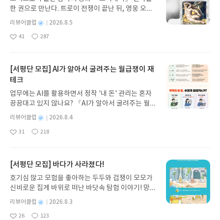
다면 애초에 쓰지도 않았겠지. 나는 나 자신을 위해,
득 차 있다.여름의 백야도 너무 경험해 보고싶지만 겨
한 권으로 만난다. 트로이 전쟁이 끝난 뒤, 영웅 오디
관한 에세이들 중에서 단연코 최고!너~~~무 재미있
그리고 다른 입양인들을 위해 그 책을 썼어. 때로는
울의 눈에 쌓인 모습과 오로라~~ 나니아연대기에서
세우스는 고향 이타케로 돌아가기 위해 키클롭스, 마
어서 읽는 내내 웃음이 끊이지 않았고 너~~~무 행복
진실을 말하기 위해 누군가를 배반해야 하기도 해.p.
별
리뷰어클럽
2026.8.5
옷장문을 통과하면 등장하는 눈의 여왕이 살고있고
녀 키르케, 세이렌의 노래, 포세이돈의 분노를 헤쳐
했다.작가님 글 너무 잘 쓰시는거 아니냐고요~~수박
200먹먹하다고 해야할까..답답하다고 해야할까..82
명
작
산타클로스가 반겨줄것만 같은 그런 곳..이 여행 에세
41
287
나간다. 그리스 철학 전공자인 옮긴이가 호메로스의
씨 인줄 착각하고 집어든 이브의 똥. ㅋㅋ너믄 좋아
년생 김지영과 채식주의자를 읽고 느꼈던 그 답답함
좋
댓
작
성
이는 단순히 여행자들을 위한 여행책자가 아니라 그
아
글
성
방대한 24권 서사를 현대적이고 자연스러운 한국어
서 지린 이브..고양이 집사생활 15년인 나는 한번도
이 나의 통역사를 통해 삼진아웃이었다고나 할까..가
일
요
일
곳의 역사를 토대로 만들어진 문화와 생활방식 그리
로 풀어내, 고전이 낯선 독자도 이야기의 흐름을 놓치
경험해보지 못한일이라서 신기하기도 하고 내가 참
부장적 사고방식이 당연하게 느껴졌던 과거시절..네
고 삶을 대하는 자세들까지 한번만 다녀와서는 알지
지 않고 끝까지 읽을 수 있다. 3천 년을 이어 온 귀향
축복받은 집사이구나 싶기도 했다.이브랑 구름이의
[서평단 모집] AI가 알아서 굴려주는 월급쟁이 재
번째 딸로 태어나 덴마크로 입양된 나..한국말을 전혀
못할 그 나라 사람들의 정서까지도 고스란히 느낄수
과 모험의 대서사시가 가장 읽기 편한 번역으로 새롭
손길허용부위랑 손길허용시간 그림으로 보면서도 오
하지 못하고 외모는 한국인이지만 덴마크에서 덴마
테크
있게 해주는것 같았다.노르웨이에서는 전통의상 분
게 펼쳐진다.한권으로 읽는 오디세이아글쓴이호메로
호~~ 우리 구이팔은 온몸이 다 손길허용부위이고 시
크 사고방식으로 자라온 '나'는 나의 가족들을 찾고
업무에는 AI를 활용하면서 정작 '내 돈' 관리는 혼자
나드를 어떻게 대하는지..노벨평화상은 스웨덴이 아
스 저/육혜원 역출판사이화북스 예스24 바로가기 닫
간은 무제한인데~~하고 생각했다.참고로 우리 구이
그들과 시간을 보내지만..통역사가 없이는 서로의 말
끙끙대고 있지 않나요? 『AI가 알아서 굴려주는 월급
닌 노르웨이에서 시상한다는것과 뭉크와 로알드 아
기모집인원 : 5명신청기간 : 2026.08.05 ~ 2026.08.
팔은 발톱이 아예 없는 아이인듯 본인이 스크래쳐 사
을 이해하지 못하고..통역사를 통해 주고받는 대화마
쟁이 재테크』는 챗GPT·클로드·제미나이·퍼플렉시
문센이라는 위대한 인물이 노르웨이 출신이라는걸
09발표일자 : 2026.08.13리뷰 작성기한 : 도서/상품
용할때 말고는 단 한번도 손톱을 자의로 보인적이 없
별
리뷰어클럽
2026.8.4
저도 완벽히 이해하지는 못한다..희곡같은 대본을 보
티를 나만의 재테크 팀으로 만드는 실전 가이드입니
알게되었고,덴마크는 입헌군주제왕실이 있으면서
받고 2주 이내 ▶ 주소/연락처 업데이트 : 신청 전 상
다는거~~손톱 보려면 젤리바닥을 꾹~~눌러서 꺼내
명
작
는듯한 서로의 대사로 이루어진 독특한이 형식이 오
31
218
다. 재무 진단부터 주식 투자, 부동산, 절세, 자산 관
위엄있는 왕실보다 친화적 이미지를 내세우는 왕실
좋
댓
작
성
품 받으실 주소/연락처를 업데이트 해주세요! (선정
줘야한다는거~~^^구이팔을 보고 만지고 한 모든사
히려 작가가 말하고자 했던 그 의미들을 완벽히 나타
아
글
성
리 자동화 루틴까지, 코딩 없이도 프롬프트 하나로 2
일
이라 예전부터 참 보기 좋았더랬고.안데르센의 동화
후 수정 불가)▶ 서평단 신청 방법 : 기대평 댓글을 작
람이 꼭 하는 말은 '뭐 이런 고양이가 다 있디야~~'라
내주는것 같았다.통역사가 가족과 이야기를 나누는
요
일
0년 차 재무 전문가의 맞춤 조언을 받을 수 있습니다.
들이 탄생한 곳인만큼 괜시리 동화속 나라 같은 느낌
성해주세요! 먼저 작성한 리뷰를 올려주시면 당첨확
는거~~ㅋㅋ상위 0.00000001프로 정도 되는 고양
동안의 공백..그 공백에서 느껴지는 소외감과 슬픔..
좋은 정보를 찾는 시대는 끝났습니다. 이제는 좋은 질
[서평단 모집] 바다가 사라졌다!
이다.덴마크 하면 빼놓을수 없는 휘게! 그 여유로움
률이 올라갑니다!! ※ 신청 전, 꼭 확인해주세요!- '사
이를 키우고 있는 집사라서 이브와 구름이의 이야기
떨어져 지낸 그 시간동안의 어색함은 가족이라는 이
문을 던지는 사람이 돈을 법니다. 경제적 자유를 앞당
과 느긋함이 너무 부럽다.스웨덴은 이케아나 h&m
락' 개설 후, 이 글의 댓글로 신청해주세요.- 기존 YE
가 더 재미있게 다가왔다.진짜 시트콤 보는거 같았고
름으로도 없어지지 않고..자신의 존재가 한국사회의
호기심 많고 모험을 좋아하는 두두와 겁쟁이 모모가
기고 싶은 월급쟁이라면, 이 책이 바로 그 시작입니
같이 디자인에 중점을 주기보다 실용성을 기반으로
S블로그는 '사락'으로 개편되어 별도로 개설하지 않
개그콘서트?웃찾사? 그런 개그프로그램보다 훨~~~
한 가족에게 완벽하게 오픈된 존재가 될수 없다는거..
신비로운 집게 바위로 떠난 바닷속 탐험 이야기! 망둥
다.AI가 알아서 굴려주는 월급쟁이 재테크글쓴이김
자연스러움을 추구하는 그 나라의 성향이 나타나있
으셔도 됩니다. ▶ 도서/상품 발송- 도서/상품은 최근
씬 더 웃긴 책!인위적으로 만들어낸 이야기들이 아니
가족이라는 이름으로 하나가 되었지만..내 핏줄의 비
이, 소라게, 낙지 같은 바다 친구들과 신나게 놀던 중
태형 저출판사한빛미디어 예스24 바로가기 닫기모
별
리뷰어클럽
2026.8.3
는 브랜드부터 넘치지도 모자라지도 않을만큼 딱 적
배송지가 아닌 회원정보상의 주소/연락처 (클릭 시
라 이브와 구름이의 대본없는 자연스러움이 만들어
밀을 남편에게는 당당하게 오픈할수 없고..자신의 성
갑자기 거대해진 집게 바위의 비밀을 마주하게 되는
명
작
집인원 : 5명신청기간 : 2026.08.04 ~ 2026.08.08발
당하다는 의미의 '라곰'이라는 단어가 스웨덴을 대표
수정 가능)로 발송됩니다.- 주소/연락처에 문제가 있
낸 일상이라서 예측도 안되고 그 일들을 대하는 작가
26
123
정체성을 가족에게 오픈하는것도 쉽지 않고..하지만
데, 과연 바다에 무슨 일이 벌어진 걸까요? 상상력을
좋
댓
작
성