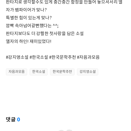
판타지로 생각할수도 있게 중간중간 함정을 만들어 놓으셔서리 엘
자가 뱀파이어가 맞나?
특별한 힘이 있는게 맞나?
깜빡 속아넘어갈뻔했다는 ^^;
판타지보다도 더 강렬한 첫사랑을 담은 소설
엘자의 하인! 재미있었다!
#강지영소설 #한국소설 #한국문학추천 #자음과모음
자음과모음
한국소설
한국문학추천
강지영소설
댓글
0