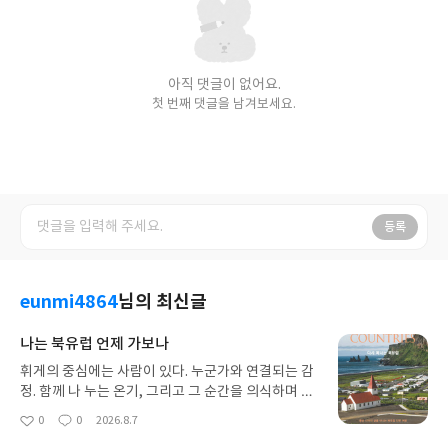
아직 댓글이 없어요.
첫 번째 댓글을 남겨보세요.
등록
eunmi4864
님의 최신글
나는 북유럽 언제 가보나
휘게의 중심에는 사람이 있다. 누군가와 연결되는 감
정. 함께 나 누는 온기, 그리고 그 순간을 의식하며 음
미하는 태도가 중요하다.p.153여행이란 반드시 도착
0
0
2026.8.7
좋
댓
작
지를 향한 이동만은 아니다. 때로는'흐름 속에 머무는
아
글
성