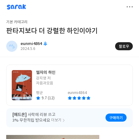
sarak
eunmi4864
저
기본 카테고리
장
판타지보다 더 강렬한 하인이야기
eunmi4864
팔로우
작
2024.5.6
성
일
엘자의 하인
글
강지영 저
쓴
자음과모음
이
평균
eunmi4864
9.7 (12)
[애드온]
사락에 리뷰 쓰고
구매하기
3% 무한적립 받으세요
더보기