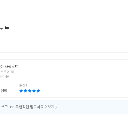
노트
이 사색노트
톨스토이 저
는마을
뽀야맘
 (40)
 쓰고
3% 무한적립 받으세요
더보기