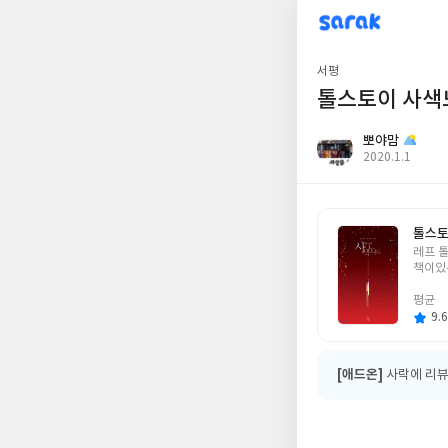
sarak
뽀야맘
서평
톨스토이 사색
뽀야맘
작
2020.1.1
성
일
톨스토
글
레프 
쓴
책이있
이
평균
9.6
[애드온]
사락에 리뷰